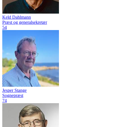
Keld Dahlmann
Præst og generalsekretær
54
Jesper Stange
Sognepræst
74