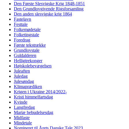
Den Første Slesvigske Krig 1848-1851
Den Grundlovgivende Rigsforsamling
Den anden slesvigske krig 1864
Fastelavn
Festtale
Folkemødetale
Folketingstale
Foredrag
Første tekstrække
Grundlovstale
Guldalderen
Helligtrekonger
Højskolebevægelsen
Juleaften
Juledag
Julesøndag
Klimaprædiken
Krigen i Ukraine 2014/2022-
Kristi himmelfartsdag
Kvinde
Langfredag
Mariæ bebudelsesdag
Midfaste
Mindetale
Nomineret til Årets Danske Tale 2023