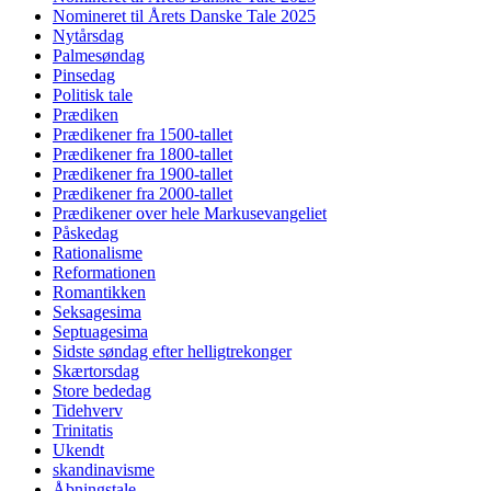
Nomineret til Årets Danske Tale 2025
Nytårsdag
Palmesøndag
Pinsedag
Politisk tale
Prædiken
Prædikener fra 1500-tallet
Prædikener fra 1800-tallet
Prædikener fra 1900-tallet
Prædikener fra 2000-tallet
Prædikener over hele Markusevangeliet
Påskedag
Rationalisme
Reformationen
Romantikken
Seksagesima
Septuagesima
Sidste søndag efter helligtrekonger
Skærtorsdag
Store bededag
Tidehverv
Trinitatis
Ukendt
skandinavisme
Åbningstale