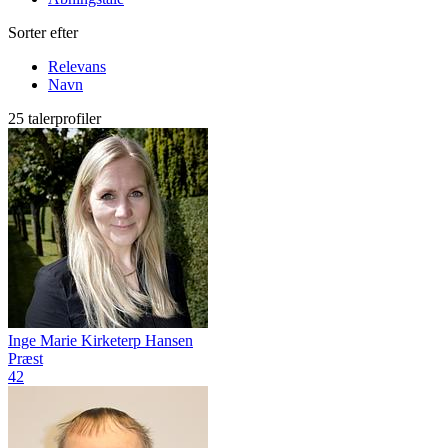
Sorter efter
Relevans
Navn
25 talerprofiler
Inge Marie Kirketerp Hansen
Præst
42