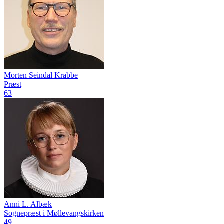
Morten Seindal Krabbe
Præst
63
Anni L. Albæk
Sognepræst i Møllevangskirken
49