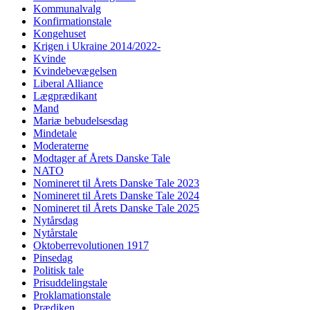
Kommunalvalg
Konfirmationstale
Kongehuset
Krigen i Ukraine 2014/2022-
Kvinde
Kvindebevægelsen
Liberal Alliance
Lægprædikant
Mand
Mariæ bebudelsesdag
Mindetale
Moderaterne
Modtager af Årets Danske Tale
NATO
Nomineret til Årets Danske Tale 2023
Nomineret til Årets Danske Tale 2024
Nomineret til Årets Danske Tale 2025
Nytårsdag
Nytårstale
Oktoberrevolutionen 1917
Pinsedag
Politisk tale
Prisuddelingstale
Proklamationstale
Prædiken