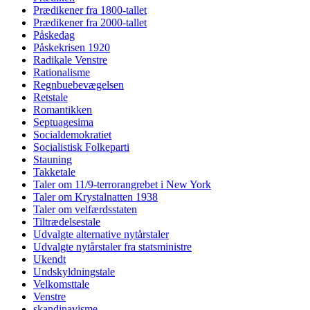
Prædikener fra 1800-tallet
Prædikener fra 2000-tallet
Påskedag
Påskekrisen 1920
Radikale Venstre
Rationalisme
Regnbuebevægelsen
Retstale
Romantikken
Septuagesima
Socialdemokratiet
Socialistisk Folkeparti
Stauning
Takketale
Taler om 11/9-terrorangrebet i New York
Taler om Krystalnatten 1938
Taler om velfærdsstaten
Tiltrædelsestale
Udvalgte alternative nytårstaler
Udvalgte nytårstaler fra statsministre
Ukendt
Undskyldningstale
Velkomsttale
Venstre
skandinavisme