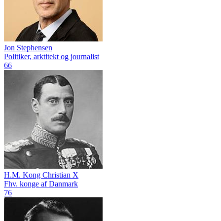
Jon Stephensen
Politiker, arktitekt og journalist
66
H.M. Kong Christian X
Fhv. konge af Danmark
76