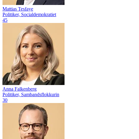
Mattias Tesfaye
Politiker, Socialdemokratiet
45
Anna Falkenberg
Politiker, Sambandsflokkurin
30