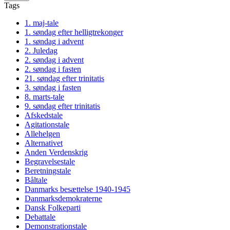
Tags
1. maj-tale
1. søndag efter helligtrekonger
1. søndag i advent
2. Juledag
2. søndag i advent
2. søndag i fasten
21. søndag efter trinitatis
3. søndag i fasten
8. marts-tale
9. søndag efter trinitatis
Afskedstale
Agitationstale
Allehelgen
Alternativet
Anden Verdenskrig
Begravelsestale
Beretningstale
Båltale
Danmarks besættelse 1940-1945
Danmarksdemokraterne
Dansk Folkeparti
Debattale
Demonstrationstale