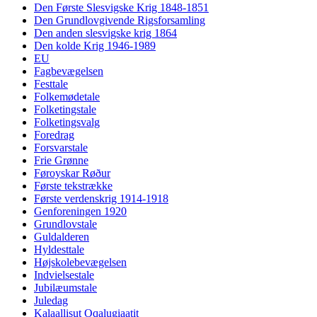
Den Første Slesvigske Krig 1848-1851
Den Grundlovgivende Rigsforsamling
Den anden slesvigske krig 1864
Den kolde Krig 1946-1989
EU
Fagbevægelsen
Festtale
Folkemødetale
Folketingstale
Folketingsvalg
Foredrag
Forsvarstale
Frie Grønne
Føroyskar Røður
Første tekstrække
Første verdenskrig 1914-1918
Genforeningen 1920
Grundlovstale
Guldalderen
Hyldesttale
Højskolebevægelsen
Indvielsestale
Jubilæumstale
Juledag
Kalaallisut Oqalugiaatit