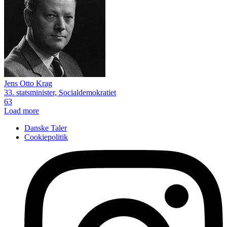
Jens Otto Krag
33. statsminister, Socialdemokratiet
63
Load more
Danske Taler
Cookiepolitik