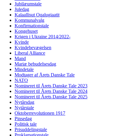
Jubilæumstale
Juledag
Kalaallisut Oqalugiaatit
Kommunalvalg
Konfirmationstale
Kongehuset
Krigen i Ukraine 2014/2022-
Kvinde
Kvindebevægelsen
Liberal Alliance
Mand
Mariæ bebudelsesdag
Mindetale
Modtager af Årets Danske Tale
NATO
Nomineret til Årets Danske Tale 2023
Nomineret til Årets Danske Tale 2024
Nomineret til Årets Danske Tale 2025
Nytårsdag
Nytårstale
Oktoberrevolutionen 1917
Pinsedag
Politisk tale
Prisuddelingstale
Proklamationstale