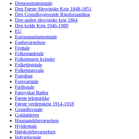
Demonstrationstale
Den Første Slesvigske Krig 1848-1851
Den Grundlovgivende Rigsforsamling
Den anden slesvigske krig 1864
Den kolde Krig 1946-1989
EU
Europaparlamentstale
Fagbevægelsen
Festtale
Folkemødetale
Folketingets kvinder
Folketingstale
Folketingsvalg
Foredrag
Forsvarstale
Fællestale
Føroyskar Røður
Første tekstrække
Første verdenskrig 1914-1918
Grundlovstale
Guldalderen
Husmandsbevægelsen
Hyldesttale
Højskolebevægelsen
Indvielsestale