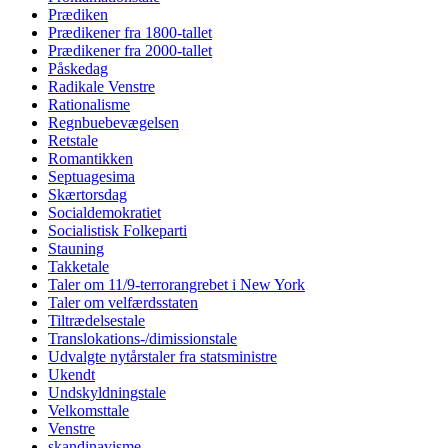
Prædiken
Prædikener fra 1800-tallet
Prædikener fra 2000-tallet
Påskedag
Radikale Venstre
Rationalisme
Regnbuebevægelsen
Retstale
Romantikken
Septuagesima
Skærtorsdag
Socialdemokratiet
Socialistisk Folkeparti
Stauning
Takketale
Taler om 11/9-terrorangrebet i New York
Taler om velfærdsstaten
Tiltrædelsestale
Translokations-/dimissionstale
Udvalgte nytårstaler fra statsministre
Ukendt
Undskyldningstale
Velkomsttale
Venstre
skandinavisme