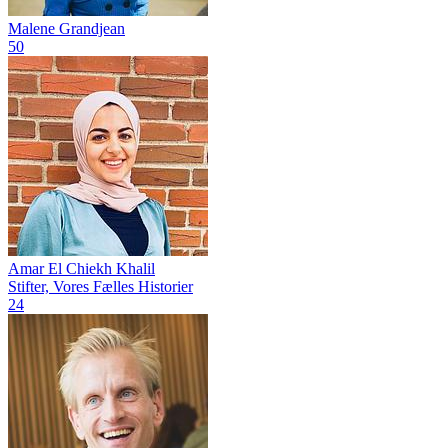
Malene Grandjean
50
Amar El Chiekh Khalil
Stifter, Vores Fælles Historier
24