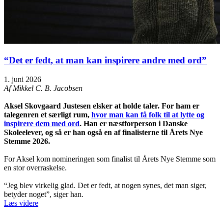
“Det er fedt, at man kan inspirere andre med ord”
1. juni 2026
Af Mikkel C. B. Jacobsen
Aksel Skovgaard Justesen elsker at holde taler. For ham er
talegenren et særligt rum,
hvor man kan få folk til at lytte og
inspirere dem med ord
. Han er næstforperson i Danske
Skoleelever, og så er han også en af finalisterne til Årets Nye
Stemme 2026.
For Aksel kom nomineringen som finalist til Årets Nye Stemme som
en stor overraskelse.
“Jeg blev virkelig glad. Det er fedt, at nogen synes, det man siger,
betyder noget”, siger han.
Læs videre