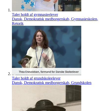
Taler holdt af gymnasieelever
Dansk, Demokratisk medborgerskab, Gymnasieskolen,
Retorik
Taler holdt af grundskoleelever
Dansk, Demokratisk medborgerskab, Grundskolen