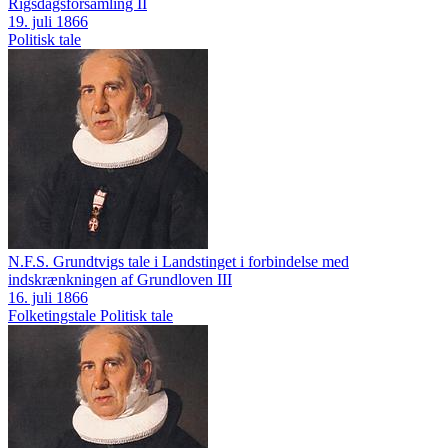
Rigsdagsforsamling II
19. juli 1866
Politisk tale
N.F.S. Grundtvigs tale i Landstinget i forbindelse med
indskrænkningen af Grundloven III
16. juli 1866
Folketingstale
Politisk tale