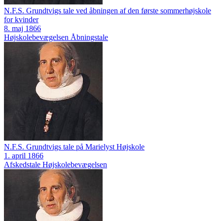
N.F.S. Grundtvigs tale ved åbningen af den første sommerhøjskole
for kvinder
8. maj 1866
Højskolebevægelsen
Åbningstale
N.F.S. Grundtvigs tale på Marielyst Højskole
1. april 1866
Afskedstale
Højskolebevægelsen