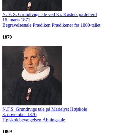
N. F. S. Grundtvigs tale ved Kr. Køsters jordefærd
16. marts 1871
Begravelsestale
Prædiken
Prædikener fra 1800-tallet
1870
N.F.S. Grundtvigs tale på Marielyst Højskole
3. november 1870
Højskolebevægelsen
Åbningstale
1869