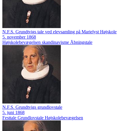
N.F.S. Grundtvigs tale ved elevsamling på Marielyst Højskole
5. november 1868
Højskolebevægelsen
skandinavisme
Åbningstale
N.F.S. Grundtvigs grundlovstale
5. juni 1868
Festtale
Grundlovstale
Højskolebevægelsen