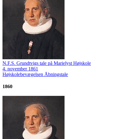
N.F.S. Grundtvigs tale på Marielyst Højskole
4. november 1861
Højskolebevægelsen
Åbningstale
1860