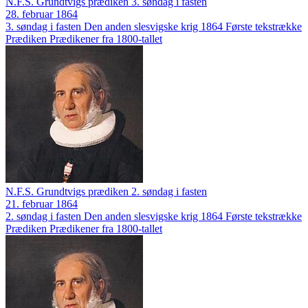
N.F.S. Grundtvigs prædiken 3. søndag i fasten
28. februar 1864
3. søndag i fasten
Den anden slesvigske krig 1864
Første tekstrække
Prædiken
Prædikener fra 1800-tallet
N.F.S. Grundtvigs prædiken 2. søndag i fasten
21. februar 1864
2. søndag i fasten
Den anden slesvigske krig 1864
Første tekstrække
Prædiken
Prædikener fra 1800-tallet