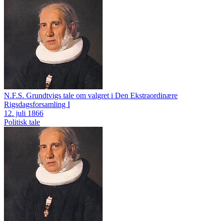
N.F.S. Grundtvigs tale om valgret i Den Ekstraordinære
Rigsdagsforsamling I
12. juli 1866
Politisk tale