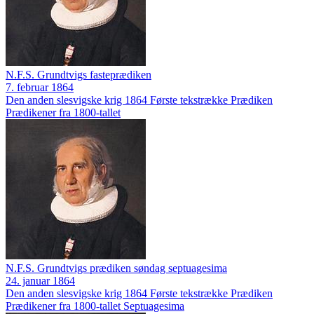
N.F.S. Grundtvigs fasteprædiken
7. februar 1864
Den anden slesvigske krig 1864
Første tekstrække
Prædiken
Prædikener fra 1800-tallet
N.F.S. Grundtvigs prædiken søndag septuagesima
24. januar 1864
Den anden slesvigske krig 1864
Første tekstrække
Prædiken
Prædikener fra 1800-tallet
Septuagesima