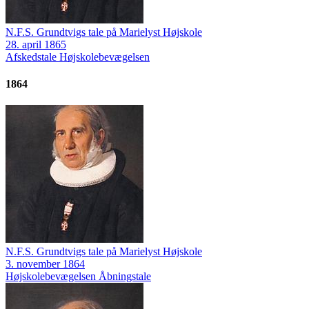
N.F.S. Grundtvigs tale på Marielyst Højskole
28. april 1865
Afskedstale
Højskolebevægelsen
1864
N.F.S. Grundtvigs tale på Marielyst Højskole
3. november 1864
Højskolebevægelsen
Åbningstale