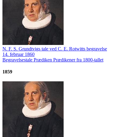
N. F. S. Grundtvigs tale ved C. E. Rotwitts begravelse
14. februar 1860
Begravelsestale
Prædiken
Prædikener fra 1800-tallet
1859