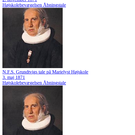
Højskolebevægelsen
Åbningstale
N.F.S. Grundtvigs tale på Marielyst Højskole
3. maj 1871
Højskolebevægelsen
Åbningstale