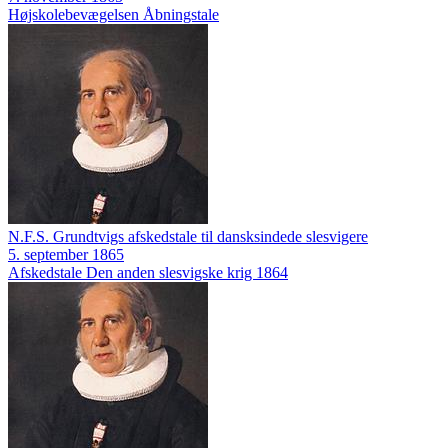
Højskolebevægelsen
Åbningstale
N.F.S. Grundtvigs afskedstale til dansksindede slesvigere
5. september 1865
Afskedstale
Den anden slesvigske krig 1864