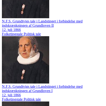
N.F.S. Grundtvigs tale i Landstinget i forbindelse med
indskrænkningen af Grundloven II
12. juli 1866
Folketingstale
Politisk tale
N.F.S. Grundtvigs tale i Landstinget i forbindelse med
indskrænkningen af Grundloven I
12. juli 1866
Folketingstale
Politisk tale