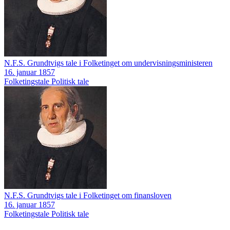
N.F.S. Grundtvigs tale i Folketinget om undervisningsministeren
16. januar 1857
Folketingstale
Politisk tale
N.F.S. Grundtvigs tale i Folketinget om finansloven
16. januar 1857
Folketingstale
Politisk tale