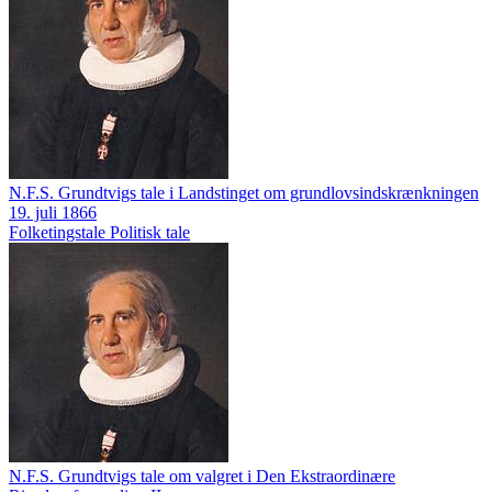
N.F.S. Grundtvigs tale i Landstinget om grundlovsindskrænkningen
19. juli 1866
Folketingstale
Politisk tale
N.F.S. Grundtvigs tale om valgret i Den Ekstraordinære