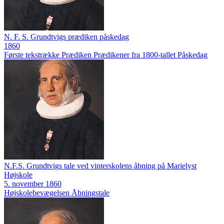
N. F. S. Grundtvigs prædiken påskedag
1860
Første tekstrække
Prædiken
Prædikener fra 1800-tallet
Påskedag
N.F.S. Grundtvigs tale ved vinterskolens åbning på Marielyst
Højskole
5. november 1860
Højskolebevægelsen
Åbningstale