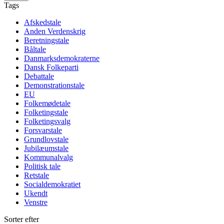
Tags
Afskedstale
Anden Verdenskrig
Beretningstale
Båltale
Danmarksdemokraterne
Dansk Folkeparti
Debattale
Demonstrationstale
EU
Folkemødetale
Folketingstale
Folketingsvalg
Forsvarstale
Grundlovstale
Jubilæumstale
Kommunalvalg
Politisk tale
Retstale
Socialdemokratiet
Ukendt
Venstre
Sorter efter