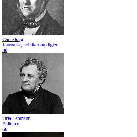
Carl Ploug
Journalist, politiker og digter
80
Orla Lehmann
Politiker
60