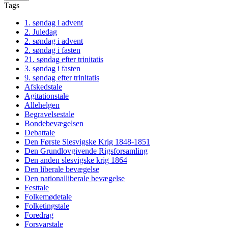
Tags
1. søndag i advent
2. Juledag
2. søndag i advent
2. søndag i fasten
21. søndag efter trinitatis
3. søndag i fasten
9. søndag efter trinitatis
Afskedstale
Agitationstale
Allehelgen
Begravelsestale
Bondebevægelsen
Debattale
Den Første Slesvigske Krig 1848-1851
Den Grundlovgivende Rigsforsamling
Den anden slesvigske krig 1864
Den liberale bevægelse
Den nationalliberale bevægelse
Festtale
Folkemødetale
Folketingstale
Foredrag
Forsvarstale