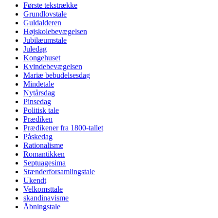
Første tekstrække
Grundlovstale
Guldalderen
Højskolebevægelsen
Jubilæumstale
Juledag
Kongehuset
Kvindebevægelsen
Mariæ bebudelsesdag
Mindetale
Nytårsdag
Pinsedag
Politisk tale
Prædiken
Prædikener fra 1800-tallet
Påskedag
Rationalisme
Romantikken
Septuagesima
Stænderforsamlingstale
Ukendt
Velkomsttale
skandinavisme
Åbningstale