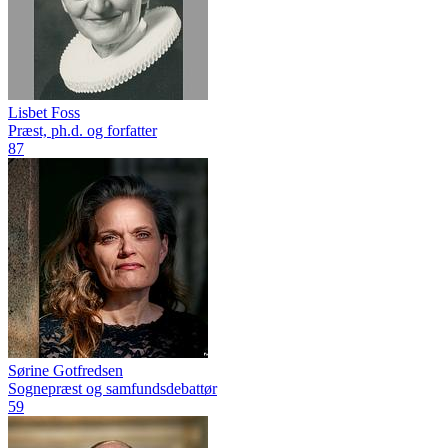
Lisbet Foss
Præst, ph.d. og forfatter
87
Sørine Gotfredsen
Sognepræst og samfundsdebattør
59