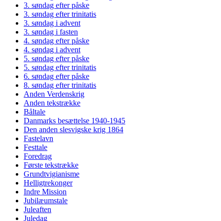
3. søndag efter påske
3. søndag efter trinitatis
3. søndag i advent
3. søndag i fasten
4. søndag efter påske
4. søndag i advent
5. søndag efter påske
5. søndag efter trinitatis
6. søndag efter påske
8. søndag efter trinitatis
Anden Verdenskrig
Anden tekstrække
Båltale
Danmarks besættelse 1940-1945
Den anden slesvigske krig 1864
Fastelavn
Festtale
Foredrag
Første tekstrække
Grundtvigianisme
Helligtrekonger
Indre Mission
Jubilæumstale
Juleaften
Juledag