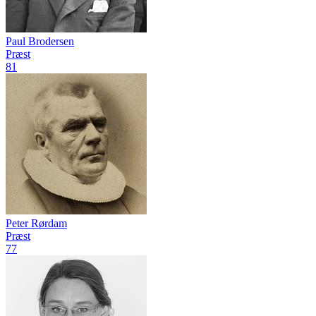
Paul Brodersen
Præst
81
Peter Rørdam
Præst
77