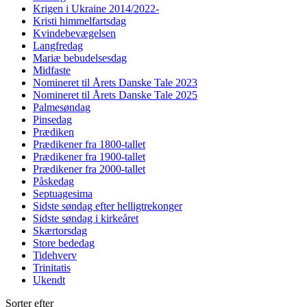
Krigen i Ukraine 2014/2022-
Kristi himmelfartsdag
Kvindebevægelsen
Langfredag
Mariæ bebudelsesdag
Midfaste
Nomineret til Årets Danske Tale 2023
Nomineret til Årets Danske Tale 2025
Palmesøndag
Pinsedag
Prædiken
Prædikener fra 1800-tallet
Prædikener fra 1900-tallet
Prædikener fra 2000-tallet
Påskedag
Septuagesima
Sidste søndag efter helligtrekonger
Sidste søndag i kirkeåret
Skærtorsdag
Store bededag
Tidehverv
Trinitatis
Ukendt
Sorter efter