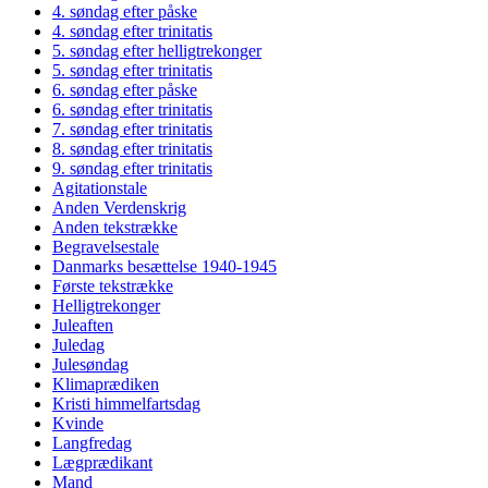
4. søndag efter påske
4. søndag efter trinitatis
5. søndag efter helligtrekonger
5. søndag efter trinitatis
6. søndag efter påske
6. søndag efter trinitatis
7. søndag efter trinitatis
8. søndag efter trinitatis
9. søndag efter trinitatis
Agitationstale
Anden Verdenskrig
Anden tekstrække
Begravelsestale
Danmarks besættelse 1940-1945
Første tekstrække
Helligtrekonger
Juleaften
Juledag
Julesøndag
Klimaprædiken
Kristi himmelfartsdag
Kvinde
Langfredag
Lægprædikant
Mand