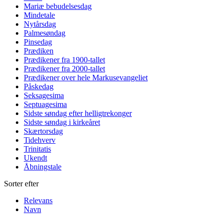
Mariæ bebudelsesdag
Mindetale
Nytårsdag
Palmesøndag
Pinsedag
Prædiken
Prædikener fra 1900-tallet
Prædikener fra 2000-tallet
Prædikener over hele Markusevangeliet
Påskedag
Seksagesima
Septuagesima
Sidste søndag efter helligtrekonger
Sidste søndag i kirkeåret
Skærtorsdag
Tidehverv
Trinitatis
Ukendt
Åbningstale
Sorter efter
Relevans
Navn