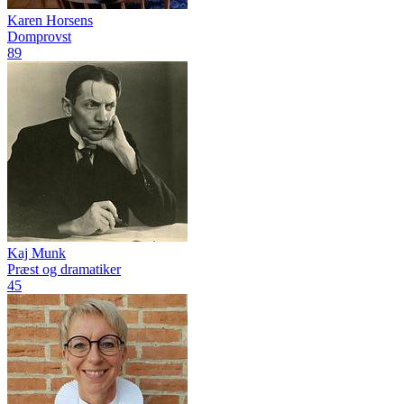
Karen Horsens
Domprovst
89
Kaj Munk
Præst og dramatiker
45