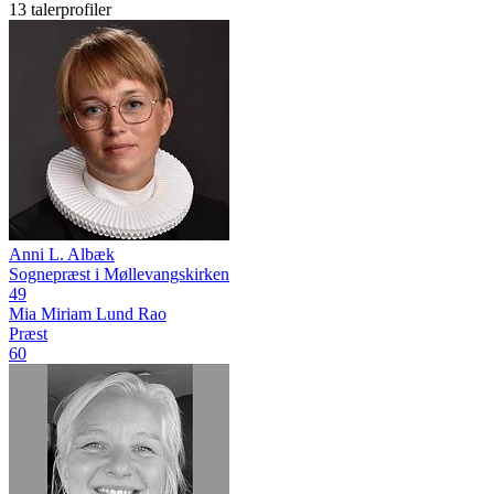
13 talerprofiler
Anni L. Albæk
Sognepræst i Møllevangskirken
49
Mia Miriam Lund Rao
Præst
60