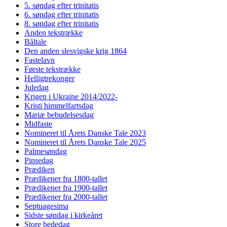
5. søndag efter trinitatis
6. søndag efter trinitatis
8. søndag efter trinitatis
Anden tekstrække
Båltale
Den anden slesvigske krig 1864
Fastelavn
Første tekstrække
Helligtrekonger
Juledag
Krigen i Ukraine 2014/2022-
Kristi himmelfartsdag
Mariæ bebudelsesdag
Midfaste
Nomineret til Årets Danske Tale 2023
Nomineret til Årets Danske Tale 2025
Palmesøndag
Pinsedag
Prædiken
Prædikener fra 1800-tallet
Prædikener fra 1900-tallet
Prædikener fra 2000-tallet
Septuagesima
Sidste søndag i kirkeåret
Store bededag