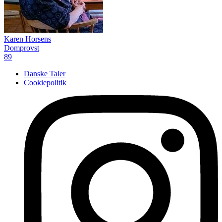
Karen Horsens
Domprovst
89
Danske Taler
Cookiepolitik