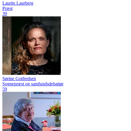
Laurits Laurberg
Præst
39
Sørine Gotfredsen
Sognepræst og samfundsdebattør
59