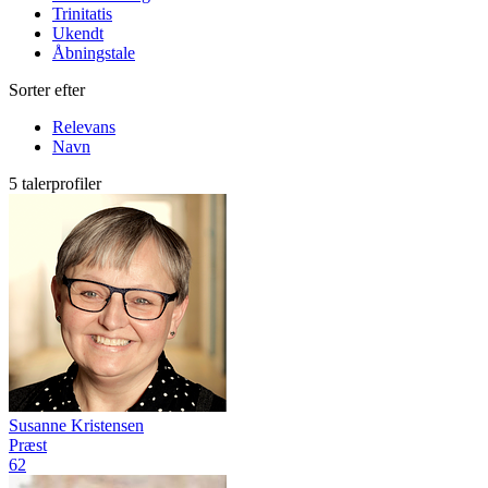
Trinitatis
Ukendt
Åbningstale
Sorter efter
Relevans
Navn
5 talerprofiler
Susanne Kristensen
Præst
62