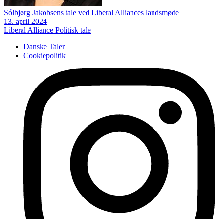
Sólbjørg Jakobsens tale ved Liberal Alliances landsmøde
13. april 2024
Liberal Alliance
Politisk tale
Danske Taler
Cookiepolitik