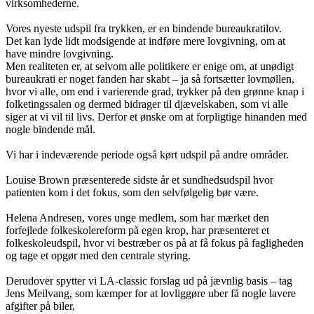
virksomhederne.
Vores nyeste udspil fra trykken, er en bindende bureaukratilov.
Det kan lyde lidt modsigende at indføre mere lovgivning, om at
have mindre lovgivning.
Men realiteten er, at selvom alle politikere er enige om, at unødigt
bureaukrati er noget fanden har skabt – ja så fortsætter lovmøllen,
hvor vi alle, om end i varierende grad, trykker på den grønne knap i
folketingssalen og dermed bidrager til djævelskaben, som vi alle
siger at vi vil til livs. Derfor et ønske om at forpligtige hinanden med
nogle bindende mål.
Vi har i indeværende periode også kørt udspil på andre områder.
Louise Brown præsenterede sidste år et sundhedsudspil hvor
patienten kom i det fokus, som den selvfølgelig bør være.
Helena Andresen, vores unge medlem, som har mærket den
forfejlede folkeskolereform på egen krop, har præsenteret et
folkeskoleudspil, hvor vi bestræber os på at få fokus på fagligheden
og tage et opgør med den centrale styring.
Derudover spytter vi LA-classic forslag ud på jævnlig basis – tag
Jens Meilvang, som kæmper for at lovliggøre uber få nogle lavere
afgifter på biler,