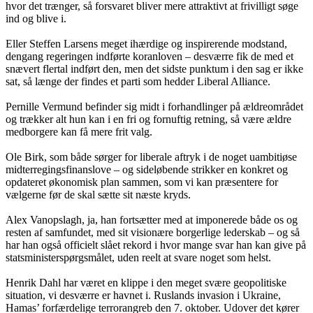
hvor det trænger, så forsvaret bliver mere attraktivt at frivilligt søge
ind og blive i.
Eller Steffen Larsens meget ihærdige og inspirerende modstand,
dengang regeringen indførte koranloven – desværre fik de med et
snævert flertal indført den, men det sidste punktum i den sag er ikke
sat, så længe der findes et parti som hedder Liberal Alliance.
Pernille Vermund befinder sig midt i forhandlinger på ældreområdet
og trækker alt hun kan i en fri og fornuftig retning, så være ældre
medborgere kan få mere frit valg.
Ole Birk, som både sørger for liberale aftryk i de noget uambitiøse
midterregingsfinanslove – og sideløbende strikker en konkret og
opdateret økonomisk plan sammen, som vi kan præsentere for
vælgerne før de skal sætte sit næste kryds.
Alex Vanopslagh, ja, han fortsætter med at imponerede både os og
resten af samfundet, med sit visionære borgerlige lederskab – og så
har han også officielt slået rekord i hvor mange svar han kan give på
statsministerspørgsmålet, uden reelt at svare noget som helst.
Henrik Dahl har været en klippe i den meget svære geopolitiske
situation, vi desværre er havnet i. Ruslands invasion i Ukraine,
Hamas’ forfærdelige terrorangreb den 7. oktober. Udover det kører