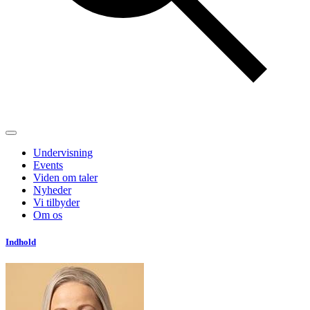
Undervisning
Events
Viden om taler
Nyheder
Vi tilbyder
Om os
Indhold