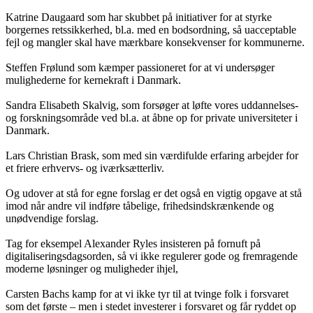
Katrine Daugaard som har skubbet på initiativer for at styrke
borgernes retssikkerhed, bl.a. med en bodsordning, så uacceptable
fejl og mangler skal have mærkbare konsekvenser for kommunerne.
Steffen Frølund som kæmper passioneret for at vi undersøger
mulighederne for kernekraft i Danmark.
Sandra Elisabeth Skalvig, som forsøger at løfte vores uddannelses-
og forskningsområde ved bl.a. at åbne op for private universiteter i
Danmark.
Lars Christian Brask, som med sin værdifulde erfaring arbejder for
et friere erhvervs- og iværksætterliv.
Og udover at stå for egne forslag er det også en vigtig opgave at stå
imod når andre vil indføre tåbelige, frihedsindskrænkende og
unødvendige forslag.
Tag for eksempel Alexander Ryles insisteren på fornuft på
digitaliseringsdagsorden, så vi ikke regulerer gode og fremragende
moderne løsninger og muligheder ihjel,
Carsten Bachs kamp for at vi ikke tyr til at tvinge folk i forsvaret
som det første – men i stedet investerer i forsvaret og får ryddet op