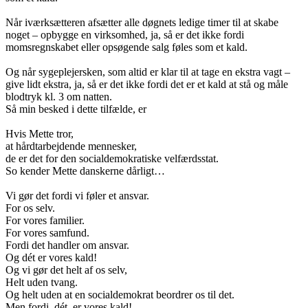
Når iværksætteren afsætter alle døgnets ledige timer til at skabe
noget – opbygge en virksomhed, ja, så er det ikke fordi
momsregnskabet eller opsøgende salg føles som et kald.
Og når sygeplejersken, som altid er klar til at tage en ekstra vagt –
give lidt ekstra, ja, så er det ikke fordi det er et kald at stå og måle
blodtryk kl. 3 om natten.
Så min besked i dette tilfælde, er
Hvis Mette tror,
at hårdtarbejdende mennesker,
de er det for den socialdemokratiske velfærdsstat.
So kender Mette danskerne dårligt…
Vi gør det fordi vi føler et ansvar.
For os selv.
For vores familier.
For vores samfund.
Fordi det handler om ansvar.
Og dét er vores kald!
Og vi gør det helt af os selv,
Helt uden tvang.
Og helt uden at en socialdemokrat beordrer os til det.
Men fordi, dét, er vores kald!