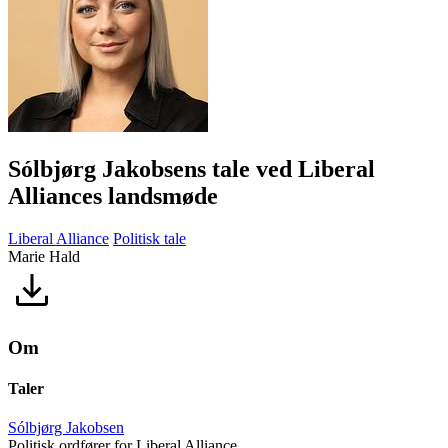
Sólbjørg Jakobsens tale ved Liberal
Alliances landsmøde
Liberal Alliance
Politisk tale
Marie Hald
Om
Taler
Sólbjørg Jakobsen
Politisk ordfører for Liberal Alliance