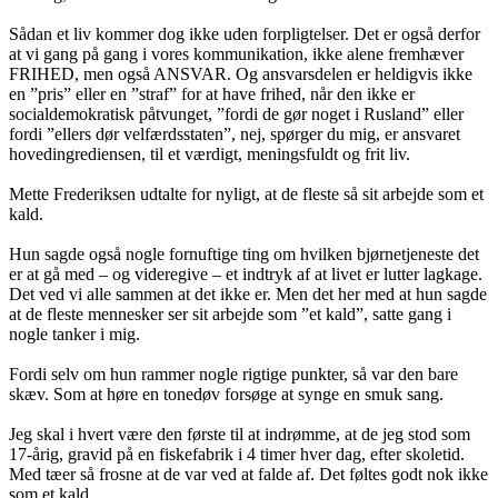
Sådan et liv kommer dog ikke uden forpligtelser. Det er også derfor
at vi gang på gang i vores kommunikation, ikke alene fremhæver
FRIHED, men også ANSVAR. Og ansvarsdelen er heldigvis ikke
en ”pris” eller en ”straf” for at have frihed, når den ikke er
socialdemokratisk påtvunget, ”fordi de gør noget i Rusland” eller
fordi ”ellers dør velfærdsstaten”, nej, spørger du mig, er ansvaret
hovedingrediensen, til et værdigt, meningsfuldt og frit liv.
Mette Frederiksen udtalte for nyligt, at de fleste så sit arbejde som et
kald.
Hun sagde også nogle fornuftige ting om hvilken bjørnetjeneste det
er at gå med – og videregive – et indtryk af at livet er lutter lagkage.
Det ved vi alle sammen at det ikke er. Men det her med at hun sagde
at de fleste mennesker ser sit arbejde som ”et kald”, satte gang i
nogle tanker i mig.
Fordi selv om hun rammer nogle rigtige punkter, så var den bare
skæv. Som at høre en tonedøv forsøge at synge en smuk sang.
Jeg skal i hvert være den første til at indrømme, at de jeg stod som
17-årig, gravid på en fiskefabrik i 4 timer hver dag, efter skoletid.
Med tæer så frosne at de var ved at falde af. Det føltes godt nok ikke
som et kald.