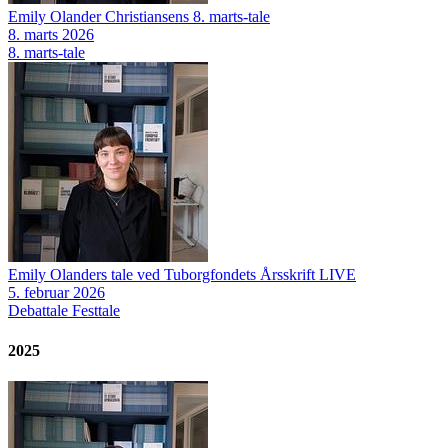
Emily Olander Christiansens 8. marts-tale
8. marts 2026
8. marts-tale
Emily Olanders tale ved Tuborgfondets Årsskrift LIVE
5. februar 2026
Debattale
Festtale
2025