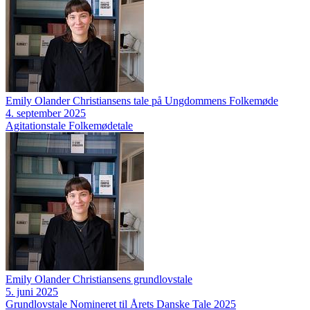
Emily Olander Christiansens tale på Ungdommens Folkemøde
4. september 2025
Agitationstale
Folkemødetale
Emily Olander Christiansens grundlovstale
5. juni 2025
Grundlovstale
Nomineret til Årets Danske Tale 2025