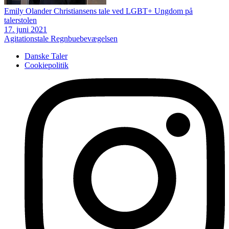
Emily Olander Christiansens tale ved LGBT+ Ungdom på
talerstolen
17. juni 2021
Agitationstale
Regnbuebevægelsen
Danske Taler
Cookiepolitik