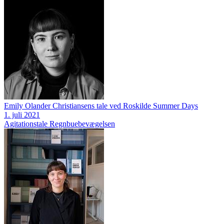
Emily Olander Christiansens tale ved Roskilde Summer Days
1. juli 2021
Agitationstale
Regnbuebevægelsen