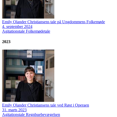
Emily Olander Christiansens tale på Ungdommens Folkemøde
4. september 2024
Agitationstale
Folkemødetale
2023
Emily Olander Christiansens tale ved Røst i Operaen
31. marts 2023
Agitationstale
Regnbuebevægelsen