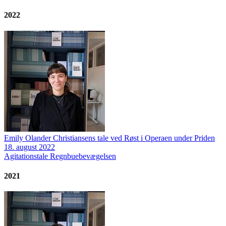
2022
Emily Olander Christiansens tale ved Røst i Operaen under Priden
18. august 2022
Agitationstale
Regnbuebevægelsen
2021