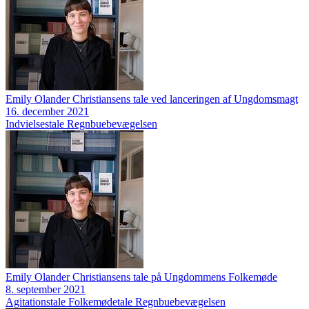
Emily Olander Christiansens tale ved lanceringen af Ungdomsmagt
16. december 2021
Indvielsestale
Regnbuebevægelsen
Emily Olander Christiansens tale på Ungdommens Folkemøde
8. september 2021
Agitationstale
Folkemødetale
Regnbuebevægelsen