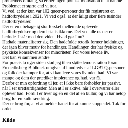
problemets omfang, så er der ingen politisk motivation til at handle.
Problemet er større end vi tror.
Vi ved, at der kun var 102 queer-personer der fik registreret en
hadforbrydelse i 2021. Vi ved også, at der årligt sker flere tusinder
hadforbrydelser.
Der er en ubehagelig stor forskel mellem de oplevede
hadforbrydelser og dem i statistikkerne. Det ved alle os der er
herinde. I står med den viden. Hvad gør I nu?
Hadtale materialiserer sig. Den hadefulde retorik former holdninger,
der igen bliver motiv for handlinger. Handlinger, der har fysiske og
psykiske konsekvenser for minoriteter. For vores levede liv.
Det kan vi sammen ændre.
For præcis to uger siden stod jeg til en støttedemonstration foran
Frederiksberg Bibliotek omgivet af hundredvis af LGBTQ-personer
og folk der kæmper for, at vi kan leve vores liv uden had. Vi var
mange og dem der prædiker intolerance og had, var få.
Derfor er min opfordring til jer, at I ikke bare forholder jer passivt,
når I ser uretfærdigheder. Men at I er aktive, når I overværer eller
oplever had. Fordi I er hver og én en del af en kultur, og vi har netop
brug for en kulturændring.
Der er brug for, at vi anmelder hadet for at kunne stoppe det. Tak for
ordet.
Kilde