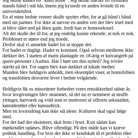
Jeg skulle kaldes en ”klam lebbe”. Jeg skulle mærke en fremmed
mands hånd i mit hår, imens jeg kyssede en anden kvinde til en
universitetsfest.
En af mine bedste venner skulle spyttes efter, for at gå hånd i hånd
med sin partner. For ikke at nævne en anden ven der blev truet med
at blive slået ned på åben gade, fordi han er homoseksuel.
Alt det skulle der til for, at jeg endelig kunne erkende, at nok er nok.
Problemet er større end jeg troede.
Derfor skal vi anmelde hadet for at stoppe det.
For hadet er dagligt. Hadet er konstant. Også selvom medierne ikke
dækker det. I starten af marts planlagde en 18-årig et knivangreb på
queer-personer i Aarhus. Har I hørt om den nyhed? Jeg tvivler
stærkt på det. For sagen blev kun dækket af lokale medier.
Manden blev heldigvis anholdt, men eksemplet viser, at homofobien
og transfobien desværre lever i bedste velgående.
Heldigvis fik os minoriteter forbedret vores retssikkerhed sidste år,
hvor lovgivningen blev strammet, så det nu er nemmere at straffe
ytringer, hærværk og vold som er motiveret af offerets seksualitet,
kønsidentitet eller kønsudtryk.
Men en lovændring kan ikke stå alene. Kulturen skal også følge
med.
For det had der eksisterer, skal frem i lyset. Kun sådan kan
mørketallet opløses. Blive offentligt. På den måde kan vi kræve
politisk handling. For hvis der ikke er kendskab til et problem eller