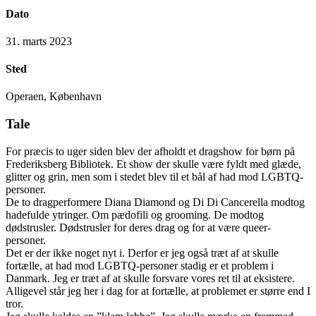
Dato
31. marts 2023
Sted
Operaen, København
Tale
For præcis to uger siden blev der afholdt et dragshow for børn på
Frederiksberg Bibliotek. Et show der skulle være fyldt med glæde,
glitter og grin, men som i stedet blev til et bål af had mod LGBTQ-
personer.
De to dragperformere Diana Diamond og Di Di Cancerella modtog
hadefulde ytringer. Om pædofili og grooming. De modtog
dødstrusler. Dødstrusler for deres drag og for at være queer-
personer.
Det er der ikke noget nyt i. Derfor er jeg også træt af at skulle
fortælle, at had mod LGBTQ-personer stadig er et problem i
Danmark. Jeg er træt af at skulle forsvare vores ret til at eksistere.
Alligevel står jeg her i dag for at fortælle, at problemet er større end I
tror.