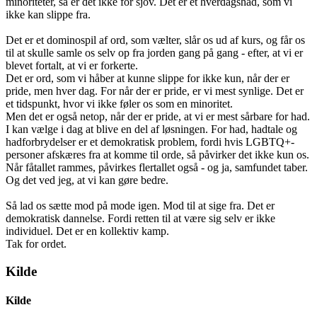
minoriteter, så er det ikke for sjov. Det er et hverdagshad, som vi
ikke kan slippe fra.
Det er et dominospil af ord, som vælter, slår os ud af kurs, og får os
til at skulle samle os selv op fra jorden gang på gang - efter, at vi er
blevet fortalt, at vi er forkerte.
Det er ord, som vi håber at kunne slippe for ikke kun, når der er
pride, men hver dag. For når der er pride, er vi mest synlige. Det er
et tidspunkt, hvor vi ikke føler os som en minoritet.
Men det er også netop, når der er pride, at vi er mest sårbare for had.
I kan vælge i dag at blive en del af løsningen. For had, hadtale og
hadforbrydelser er et demokratisk problem, fordi hvis LGBTQ+-
personer afskæres fra at komme til orde, så påvirker det ikke kun os.
Når fåtallet rammes, påvirkes flertallet også - og ja, samfundet taber.
Og det ved jeg, at vi kan gøre bedre.
Så lad os sætte mod på mode igen. Mod til at sige fra. Det er
demokratisk dannelse. Fordi retten til at være sig selv er ikke
individuel. Det er en kollektiv kamp.
Tak for ordet.
Kilde
Kilde