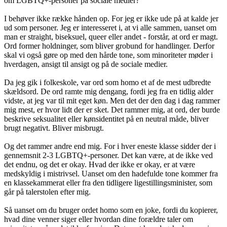
om LGBTQ+-personer på sociale medier?
I behøver ikke række hånden op. For jeg er ikke ude på at kalde jer
ud som personer. Jeg er interesseret i, at vi alle sammen, uanset om
man er straight, biseksuel, queer eller andet - forstår, at ord er magt.
Ord former holdninger, som bliver grobund for handlinger. Derfor
skal vi også gøre op med den hårde tone, som minoriteter møder i
hverdagen, ansigt til ansigt og på de sociale medier.
Da jeg gik i folkeskole, var ord som homo et af de mest udbredte
skældsord. De ord ramte mig dengang, fordi jeg fra en tidlig alder
vidste, at jeg var til mit eget køn. Men det der den dag i dag rammer
mig mest, er hvor lidt der er sket. Det rammer mig, at ord, der burde
beskrive seksualitet eller kønsidentitet på en neutral måde, bliver
brugt negativt. Bliver misbrugt.
Og det rammer andre end mig. For i hver eneste klasse sidder der i
gennemsnit 2-3 LGBTQ+-personer. Det kan være, at de ikke ved
det endnu, og det er okay. Hvad der ikke er okay, er at være
medskyldig i mistrivsel. Uanset om den hadefulde tone kommer fra
en klassekammerat eller fra den tidligere ligestillingsminister, som
går på talerstolen efter mig.
Så uanset om du bruger ordet homo som en joke, fordi du kopierer,
hvad dine venner siger eller hvordan dine forældre taler om