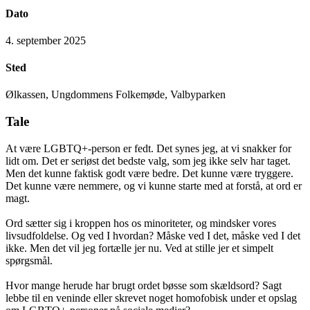
Dato
4. september 2025
Sted
Ølkassen, Ungdommens Folkemøde, Valbyparken
Tale
At være LGBTQ+-person er fedt. Det synes jeg, at vi snakker for
lidt om. Det er seriøst det bedste valg, som jeg ikke selv har taget.
Men det kunne faktisk godt være bedre. Det kunne være tryggere.
Det kunne være nemmere, og vi kunne starte med at forstå, at ord er
magt.
Ord sætter sig i kroppen hos os minoriteter, og mindsker vores
livsudfoldelse. Og ved I hvordan? Måske ved I det, måske ved I det
ikke. Men det vil jeg fortælle jer nu. Ved at stille jer et simpelt
spørgsmål.
Hvor mange herude har brugt ordet bøsse som skældsord? Sagt
lebbe til en veninde eller skrevet noget homofobisk under et opslag