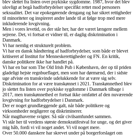
blev slettet fra listen over psykiske sygdomme. 1987, hvor det blev
ulovligt at begå hadforbrydelser specifikt rettet mod personers
seksualitet. Det var epokegørende dengang og har sikret rettigheder
til minoriteter og inspireret andre lande til at følge trop med mere
inkluderende lovgivning.
Men i vores levetid, os der står her, har der været længere mellem
sejrene. Det, vi fortsat er vidner til, er daglig diskrimination i
Danmark.
Vi har nemlig et strukturelt problem.
Vi har en dansk håndtering af hadforbrydelser, som både er blevet
kritiseret af Institut for Menneskerettigheder og FN. En kritik,
danske politikere ikke har handlet på.
Vi har en bar som The Old Irish Pub i København, der op til priden
gladeligt hejste regnbueflaget, men som har dørmænd, der i sidste
uge afviste en transkvinde udelukkende for at være sig selv.
Diskrimination for at være transkønnet i 2021. Transkønnethed blev
jo slettet fra listen over psykiske sygdomme i Danmark tilbage i
2017, men transkønnethed er fortsat ikke omfattet af den nuværende
lovgivning for hadforbrydelser i Danmark.
Der er noget grundlæggende galt, når både politikere og
virksomheder negligerer og diskriminerer.
Når magthaverne svigter. Så står civilsamfundet sammen.
Vi står her til verdens største demokratifestval for unge, og det giver
mig håb, fordi vi vil noget andet. Vi vil noget mere.
Over 50.000 danskere har skrevet under på borgerforslaget om