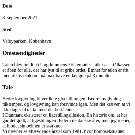
Dato
8. september 2021
Sted
Valbyparken, København
Omstændigheder
Talen blev holdt på Ungdommens Folkemødes "ølkasse". Ølkassen
er åben for alle, der har lyst til at gribe ordet. Emnet for talen er frit,
men ølkassetalerne må max have en længde på 3 minutter.
Tale
Bedre lovgivning bliver ikke givet til nogen. Bedre lovgivning
tilkæmpes, og lovgivning kan forsvinde igen. Men det kræver, at vi
ikke tager til takke med det bestående.
I Danmark eksisterer en ligestillingsillusion. En historie om, at her
går det godt, at ligestillingen flyder i de danske årer, men jeg mener,
at blodet simpelthen er størknet.
Vi nævner selvhævdende årstal som 1981, hvor homoseksualitet