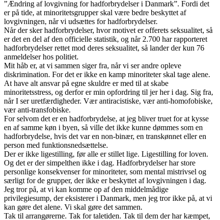
”Ændring af lovgivning for hadforbrydelser i Danmark”. Fordi det
er på tide, at minoritetsgrupper skal være bedre beskyttet af
lovgivningen, når vi udsættes for hadforbrydelser.
Når der sker hadforbrydelser, hvor motivet er offerets seksualitet, så
er det en del af den officielle statistik, og når 2.700 har rapporteret
hadforbrydelser rettet mod deres seksualitet, så lander der kun 76
anmeldelser hos politiet.
Mit håb er, at vi sammen siger fra, når vi ser andre opleve
diskrimination. For det er ikke en kamp minoriteter skal tage alene.
At have alt ansvar på egne skuldre er med til at skabe
minoritetsstress, og derfor er min opfordring til jer her i dag. Sig fra,
når I ser uretfærdigheder. Vær antiracistiske, vær anti-homofobiske,
vær anti-transfobiske.
For selvom det er en hadforbrydelse, at jeg bliver truet for at kysse
en af samme køn i byen, så ville det ikke kunne dømmes som en
hadforbrydelse, hvis det var en non-binær, en transkønnet eller en
person med funktionsnedsættelse.
Der er ikke ligestilling, før alle er stillet lige. Ligestilling for loven.
Og det er der simpelthen ikke i dag. Hadforbrydelser har store
personlige konsekvenser for minoriteter, som mental mistrivsel og
særligt for de grupper, der ikke er beskyttet af lovgivningen i dag.
Jeg tror på, at vi kan komme op af den middelmådige
privilegiesump, der eksisterer i Danmark, men jeg tror ikke på, at vi
kan gøre det alene. Vi skal gøre det sammen.
Tak til arrangørerne. Tak for taletiden. Tak til dem der har kæmpet,