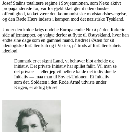
Josef Stalins totalitære regime i Sovjetunionen, som Nexø aktivt
propaganderede for, var for øjeblikket glemt i den danske
offentlighed, takket være den kommunistiske modstandsbevægelse,
og den Røde Hærs indsats i kampen mod det nazistiske Tyskland.
Under den kolde krigs opdelte Europa endte Nexø på den forkerte
side af jerntæppet, og valgte derfor at flytte til Østtyskland, hvor han
endte sine dage som en gammel mand, hædret i Østen for sit
ideologiske forfatterskab og i Vesten, på trods af forfatterskabets
ideologi.
Danmark er et skønt Land, vi behøver blot arbejde og
initiativ. Det private Initiativ har spillet fallit. Vil man se
det private — eller jeg vil hellere kalde det individuelle
Initiativ — maa man til Sovjet-Unionen. Et Initiativ
som det, Soldaten i den Røde Armé udviste under
Krigen, er aldrig før set.