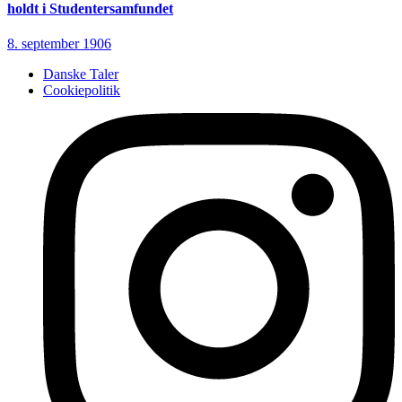
holdt i Studentersamfundet
8. september 1906
Danske Taler
Cookiepolitik