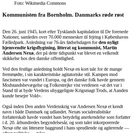
Foto: Wikimedia Commons
Kommunisten fra Bornholm. Danmarks røde røst
Den 26. juni 1945, kort efter Tysklands kapitulation til De forenede
Nationer, samledes over 70.000 mennesker til fejring i Københavns
Fælledpark. Anledning var 76-års fødselsdagen for
den nyligt
hjemvendte krigsflygtning, litterat og kommunist, Martin
Andersen Nexø
, der på dette tidspunkt var blevet en velkendt
skikkelse hos den danske offentlighed.
Ved den festlige anledning holdt Nexø en kort tale for de mange
fremmødte, i sin karakteristiske agitatoriske stil. Kampen mod
fascismen var vundet i Europa, og det danske folk havde gennem
Modstandsbevægelse og Folkestrejke vist verdenen »at det var i
Stand til at byde Verdens uhyggeligste Krigsmagt Trods, at Aanden
kunde besejre Vold«.
Også inden Den anden Verdenskrig var Andersen Nexø et kendt
navn i både Danmark og udlandet. Nexøs socialrealistiske
forfatterskab havde vundet ham betydelig anerkendelse som forfatter
i d. 20. århundredes begyndelsesår, og som taler inkorporerede
Nexø ofte sin litterære baggrund i hans sprudlende og agiterende —