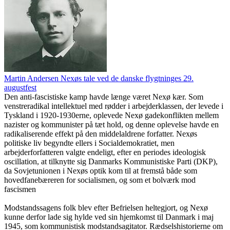
Martin Andersen Nexøs tale ved de danske flygtninges 29.
augustfest
Den anti-fascistiske kamp havde længe været Nexø kær. Som
venstreradikal intellektuel med rødder i arbejderklassen, der levede i
Tyskland i 1920-1930erne, oplevede Nexø gadekonflikten mellem
nazister og kommunister på tæt hold, og denne oplevelse havde en
radikaliserende effekt på den middelaldrene forfatter. Nexøs
politiske liv begyndte ellers i Socialdemokratiet, men
arbejderforfatteren valgte endeligt, efter en periodes ideologisk
oscillation, at tilknytte sig Danmarks Kommunistiske Parti (DKP),
da Sovjetunionen i Nexøs optik kom til at fremstå både som
hovedfanebæreren for socialismen, og som et bolværk mod
fascismen
Modstandssagens folk blev efter Befrielsen heltegjort, og Nexø
kunne derfor lade sig hylde ved sin hjemkomst til Danmark i maj
1945, som kommunistisk modstandsagitator. Rædselshistorierne om