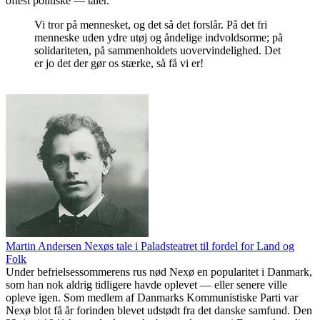
oftest politiske — taler.
Vi tror på mennesket, og det så det forslår. På det fri
menneske uden ydre utøj og åndelige indvoldsorme; på
solidariteten, på sammenholdets uovervindelighed. Det
er jo det der gør os stærke, så få vi er!
Martin Andersen Nexøs tale i Paladsteatret til fordel for Land og
Folk
Under befrielsessommerens rus nød Nexø en popularitet i Danmark,
som han nok aldrig tidligere havde oplevet — eller senere ville
opleve igen. Som medlem af Danmarks Kommunistiske Parti var
Nexø blot få år forinden blevet udstødt fra det danske samfund. Den