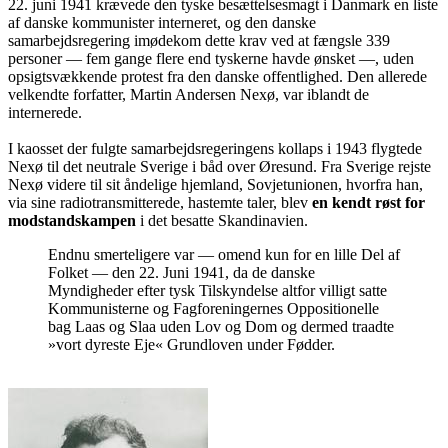
22. juni 1941 krævede den tyske besættelsesmagt i Danmark en liste
af danske kommunister interneret, og den danske
samarbejdsregering imødekom dette krav ved at fængsle 339
personer — fem gange flere end tyskerne havde ønsket —, uden
opsigtsvækkende protest fra den danske offentlighed. Den allerede
velkendte forfatter, Martin Andersen Nexø, var iblandt de
internerede.
I kaosset der fulgte samarbejdsregeringens kollaps i 1943 flygtede
Nexø til det neutrale Sverige i båd over Øresund. Fra Sverige rejste
Nexø videre til sit åndelige hjemland, Sovjetunionen, hvorfra han,
via sine radiotransmitterede, hastemte taler, blev
en kendt røst for
modstandskampen
i det besatte Skandinavien.
Endnu smerteligere var — omend kun for en lille Del af
Folket — den 22. Juni 1941, da de danske
Myndigheder efter tysk Tilskyndelse altfor villigt satte
Kommunisterne og Fagforeningernes Oppositionelle
bag Laas og Slaa uden Lov og Dom og dermed traadte
»vort dyreste Eje« Grundloven under Fødder.