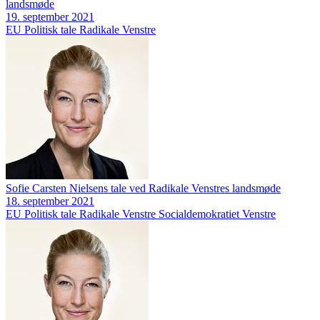
landsmøde
19. september 2021
EU
Politisk tale
Radikale Venstre
Sofie Carsten Nielsens tale ved Radikale Venstres landsmøde
18. september 2021
EU
Politisk tale
Radikale Venstre
Socialdemokratiet
Venstre