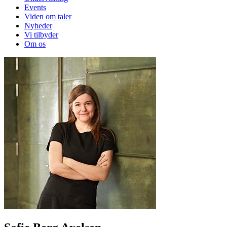
Events
Viden om taler
Nyheder
Vi tilbyder
Om os