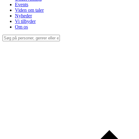
Events
Viden om taler
Nyheder
Vi tilbyder
Om os