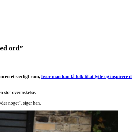
med ord”
enren et særligt rum,
hvor man kan få folk til at lytte og inspirere
 stor overraskelse.
yder noget”, siger han.