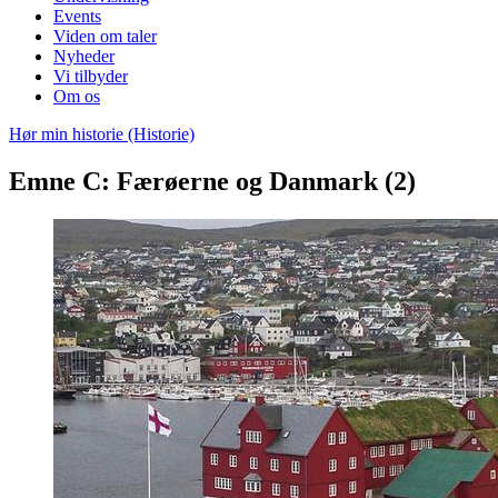
Events
Viden om taler
Nyheder
Vi tilbyder
Om os
Hør min historie (Historie)
Emne C: Færøerne og Danmark (2)