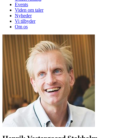
Events
Viden om taler
Nyheder
Vi tilbyder
Om os