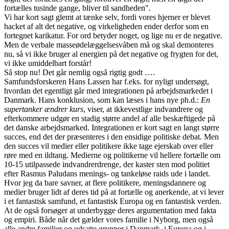
fortælles tusinde gange, bliver til sandheden".
Vi har kort sagt glemt at tænke selv, fordi vores hjerner er blevet
hacket af alt det negative, og virkeligheden ender derfor som en
fortegnet karikatur. For ord betyder noget, og lige nu er de negative.
Men de verbale masseødelæggelsesvåben må og skal demonteres
nu, så vi ikke bruger al energien på det negative og frygten for det,
vi ikke umiddelbart forstår!
Så stop nu! Det går nemlig også rigtig godt ….
Samfundsforskeren Hans Lassen har f.eks. for nyligt undersøgt,
hvordan det egentligt går med integrationen på arbejdsmarkedet i
Danmark. Hans konklusion, som kan læses i hans nye ph.d.:
En
supertanker ændrer kurs
, viser, at ikkevestlige indvandrere og
efterkommere udgør en stadig større andel af alle beskæftigede på
det danske arbejdsmarked. Integrationen er kort sagt en langt større
succes, end det der præsenteres i den ensidige politiske debat. Men
den succes vil medier eller politikere ikke tage ejerskab over eller
røre med en ildtang. Medierne og politikerne vil hellere fortælle om
10-15 utilpassede indvandrerdrenge, der kaster sten mod politiet
efter Rasmus Paludans menings- og tankeløse raids ude i landet.
Hvor jeg da bare savner, at flere politikere, meningsdannere og
medier bruger lidt af deres tid på at fortælle og anerkende, at vi lever
i et fantastisk samfund, et fantastisk Europa og en fantastisk verden.
At de også forsøger at underbygge deres argumentation med fakta
og empiri. Både når det gælder vores familie i Nyborg, men også
alle andre familier og udsatte grupper i Danmark, i Europa og i