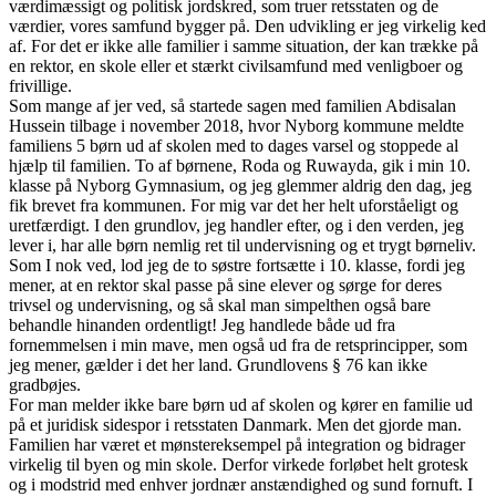
værdimæssigt og politisk jordskred, som truer retsstaten og de
værdier, vores samfund bygger på. Den udvikling er jeg virkelig ked
af. For det er ikke alle familier i samme situation, der kan trække på
en rektor, en skole eller et stærkt civilsamfund med venligboer og
frivillige.
Som mange af jer ved, så startede sagen med familien Abdisalan
Hussein tilbage i november 2018, hvor Nyborg kommune meldte
familiens 5 børn ud af skolen med to dages varsel og stoppede al
hjælp til familien. To af børnene, Roda og Ruwayda, gik i min 10.
klasse på Nyborg Gymnasium, og jeg glemmer aldrig den dag, jeg
fik brevet fra kommunen. For mig var det her helt uforståeligt og
uretfærdigt. I den grundlov, jeg handler efter, og i den verden, jeg
lever i, har alle børn nemlig ret til undervisning og et trygt børneliv.
Som I nok ved, lod jeg de to søstre fortsætte i 10. klasse, fordi jeg
mener, at en rektor skal passe på sine elever og sørge for deres
trivsel og undervisning, og så skal man simpelthen også bare
behandle hinanden ordentligt! Jeg handlede både ud fra
fornemmelsen i min mave, men også ud fra de retsprincipper, som
jeg mener, gælder i det her land. Grundlovens § 76 kan ikke
gradbøjes.
For man melder ikke bare børn ud af skolen og kører en familie ud
på et juridisk sidespor i retsstaten Danmark. Men det gjorde man.
Familien har været et mønstereksempel på integration og bidrager
virkelig til byen og min skole. Derfor virkede forløbet helt grotesk
og i modstrid med enhver jordnær anstændighed og sund fornuft. I