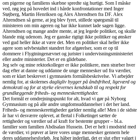
om pigerne og familiens skæbne spredte sig hurtigt. Som I måske
ved, røg jeg på hovedet ind i hårde konfrontationer med Inger
Støjberg, Martin Henriksen og Alex Ahrendtsen fra DF. Alex
Ahrendtsen så gerne, at jeg blev fyret, stillede spørgsmål til
ministeren om min ageren og har ikke kunnet lade sagen ligge.
Ahrendtsen og mange andre mente, at jeg legede politiker, og skulle
blande mig udenom. Jeg er ganske rigtigt ikke politiker og ønsker
ved gud heller ikke at være det. Men en politiker skal heller ikke
agere som selvbestaltet standret for afgørelser, som er op til
dommere i Flygtningenævnet og jurister i undervisningsministeriet
eller andre ministerier. Det er en glidebane.
Jeg selv og mine rektorkolleger er ikke politikere, men stræber hver
dag efter at danne og uddanne de unge mennesker ud fra værdier,
som er klart beskrevet i gymnasiets formålsbeskrivelse. Vi arbejder
nemlig for, at skolernes
dagligliv bygger på åndsfrihed, ligeværd og
demokrati og for at styrke elevernes kendskab til og respekt for
grundlæggende friheds- og menneskerettigheder.
Det formål er omdrejningspunkt for alt, hvad vi gør på Nyborg
Gymnasium og på alle andre ungdomsuddannelser i det her land.
Friheds- og menneskerettigheder gælder nemlig alle! Men i de sidste
år har vi desværre oplevet, at flertal i Folketinget sætter de
rettigheder og værdier ud af kraft for bestemte grupper – bl.a.
familier som familien Abdisalan Hussein. Det er helt i modstrid med
de værdier, vi prøver at lære vores unge mennesker gennem hele
deres uddannelsesforløb. Jeg håber inderligt, det er slut efter valget i