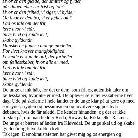
Hvor er den glæde, der smitter og fylder,
når dagen ellers er trist og tom?
Hvor er den frihed, vi siger, vi hylder
Og hvor er den tro, vi er fælles om?
Lad os tale om det frit,
lære hvor vi står,
blive tvivl og kulde kvit,
skabe gyldenår.
Danskerne findes i mange modeller,
For livet kræver mangfoldighed.
Levende er kun de ord, der fortæller
om fællesskabet, hvor alle er med
.
Lad os tale om det frit,
lære hvor vi står,
blive tvivl og kulde kvit,
skabe gyldenår.
De unge er mit håb, for det er dem, som frit og autentisk taler om
fællesskaber, hvor alle er med. De oplever selv fællesskaberne hver
dag. Ude på skolerne i hele landet er de unge klar på at gøre op med
sortsynet, frygten og pessimismen og involvere sig positivt i
debatten, hvis de får taletid. De kender hinanden, og der er ikke
forskel på, om man hedder Roda, Ruwayda, Rikke eller Rasmus.
De unge er bærere af ånden fra Kløvedal. De unge skal ud og skabe
gyldenår og blive kulden kvit.
Tak igen. Demokratistafetten har givet mig og os energien og