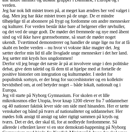
verden.
Jeg har nok lidt mistet troen på, at meget kan ændres her ved valget i
dag. Men jeg har ikke mistet troen på de unge. De er mindre
tilbøjelige til at abonnere på frygt og fordomme om andre mennesker
og kulturer. For verden består ikke bare af helgener eller røvhuller,
og det ved de unge godt. De møder det fremmede og nye med åbent
sind og vil ikke have grænsebomme, så snart de møder noget
ukendt. Tværtimod demonstrerer og handler de unge lige nu for at få
skabt en bedre verden – nu hvor vi voksne ikke magter det. Jeg
sætter derfor min lid til alle livsglade unge mennesker i det her land.
Jeg sætter mit kryds hos ungdommen!
Derfor vil jeg bruge det næste år på at involvere unge i den politiske
debat, give dem taletid og få dem til at hjælpe med at fortælle de
positive historier om integration og kulturmøder. I stedet for
populistisk sortsyn, er der brug for succeshistorier og en kollektiv
bevidsthed om, at ord betyder noget – både lokalt, nationalt og i
Europa.
Jeg vil starte på Nyborg Gymnasium. For skolen er et lille
mikrokosmos eller Utopia, hvor knap 1200 elever fra 7 uddannelser
og 40 nationer faktisk lever side om side med hinanden. Her er tætte
venskaber og bånd på tværs af nationaliteter og uddannelser. Her
mødes folk ansigt til ansigt og taler rigtigt sammen på kryds og
tværs. Det er det, der skal til, for at nedbryde fordommene. Så
allerede i efteråret laver vi en stor demokrati-happening på Nyborg