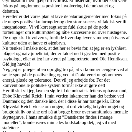
Gymnasium med hjælp fra Nordisk Ministerråd, hvor der skal være
fokus på ungdommens positive involvering i demokratiet og
debatten.
Herefter er det vores plan at lave debatarrangementer med fokus på
de unges positive kulturmøder og den store succes, vi faktisk ser ift.
integrationen. Vi vil kort sagt sætte fuld skrue på de gode
fortællinger om kulturmødet og råbe succeserne ud over hustagene.
De unge skal involveres, fordi de hver dag lever sammen på tværs af
kulturer uden at hæve et øjenbryn.
Nu tænker I måske nok, at det her er bevis for, at jeg er en lyshåret,
blåøjet og naiv jubelidiot, der er faldet ned i gryden med positiv
psykologi, eller at jeg har været på lang retræte med Ole Henriksen.
Gid jeg havde!
Nej, jeg er præget af en oprigtig tro på, at vi kommer længere ved at
sætte spot på de positive ting og ved at få aktiveret ungdommens
energi, glæde og tolerance. Det vil jeg arbejde for. For det
konventionelle politiske system formår ikke at gøre det!
Her til slut vil jeg lave en sløjfe til demokratistafettens ophavsmand,
Ebbe Kløvedal Reich. I min verden inkarnerer han det bedste ved
Danmark og den danske ånd, der i disse år har trange kår. Ebbe
Kløvedal Reich vidste om nogen, at ord virkelig betyder noget og
brugte sit liv og sine ord på at bygge broer over samfundets mentale
skyttegrave. I hans smukke digt ”Danskerne findes i mange
modeller”, kondenseres min tales budskab og det, jeg vil med
stafetten: