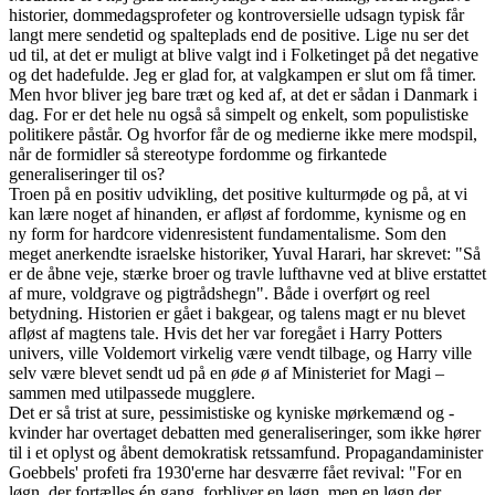
historier, dommedagsprofeter og kontroversielle udsagn typisk får
langt mere sendetid og spalteplads end de positive. Lige nu ser det
ud til, at det er muligt at blive valgt ind i Folketinget på det negative
og det hadefulde. Jeg er glad for, at valgkampen er slut om få timer.
Men hvor bliver jeg bare træt og ked af, at det er sådan i Danmark i
dag. For er det hele nu også så simpelt og enkelt, som populistiske
politikere påstår. Og hvorfor får de og medierne ikke mere modspil,
når de formidler så stereotype fordomme og firkantede
generaliseringer til os?
Troen på en positiv udvikling, det positive kulturmøde og på, at vi
kan lære noget af hinanden, er afløst af fordomme, kynisme og en
ny form for hardcore videnresistent fundamentalisme. Som den
meget anerkendte israelske historiker, Yuval Harari, har skrevet: "Så
er de åbne veje, stærke broer og travle lufthavne ved at blive erstattet
af mure, voldgrave og pigtrådshegn". Både i overført og reel
betydning. Historien er gået i bakgear, og talens magt er nu blevet
afløst af magtens tale. Hvis det her var foregået i Harry Potters
univers, ville Voldemort virkelig være vendt tilbage, og Harry ville
selv være blevet sendt ud på en øde ø af Ministeriet for Magi –
sammen med utilpassede mugglere.
Det er så trist at sure, pessimistiske og kyniske mørkemænd og -
kvinder har overtaget debatten med generaliseringer, som ikke hører
til i et oplyst og åbent demokratisk retssamfund. Propagandaminister
Goebbels' profeti fra 1930'erne har desværre fået revival: "For en
løgn, der fortælles én gang, forbliver en løgn, men en løgn der