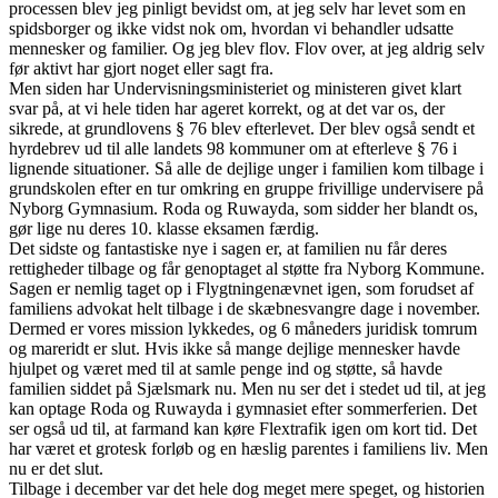
processen blev jeg pinligt bevidst om, at jeg selv har levet som en
spidsborger og ikke vidst nok om, hvordan vi behandler udsatte
mennesker og familier. Og jeg blev flov. Flov over, at jeg aldrig selv
før aktivt har gjort noget eller sagt fra.
Men siden har Undervisningsministeriet og ministeren givet klart
svar på, at vi hele tiden har ageret korrekt, og at det var os, der
sikrede, at grundlovens § 76 blev efterlevet. Der blev også sendt et
hyrdebrev ud til alle landets 98 kommuner om at efterleve § 76 i
lignende situationer
.
Så alle de dejlige unger i familien kom tilbage i
grundskolen efter en tur omkring en gruppe frivillige undervisere på
Nyborg Gymnasium. Roda og Ruwayda, som sidder her blandt os,
gør lige nu deres 10. klasse eksamen færdig.
Det sidste og fantastiske nye i sagen er, at familien nu får deres
rettigheder tilbage og får genoptaget al støtte fra Nyborg Kommune.
Sagen er nemlig taget op i Flygtningenævnet igen, som forudset af
familiens advokat helt tilbage i de skæbnesvangre dage i november.
Dermed er vores mission lykkedes, og 6 måneders juridisk tomrum
og mareridt er slut. Hvis ikke så mange dejlige mennesker havde
hjulpet og været med til at samle penge ind og støtte, så havde
familien siddet på Sjælsmark nu. Men nu ser det i stedet ud til, at jeg
kan optage Roda og Ruwayda i gymnasiet efter sommerferien. Det
ser også ud til, at farmand kan køre Flextrafik igen om kort tid. Det
har været et grotesk forløb og en hæslig parentes i familiens liv. Men
nu er det slut.
Tilbage i december var det hele dog meget mere speget, og historien