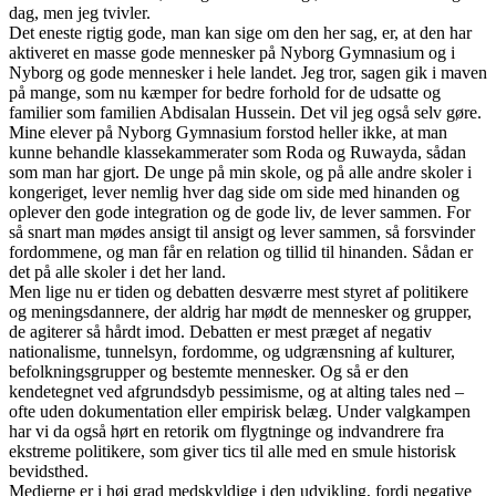
dag, men jeg tvivler.
Det eneste rigtig gode, man kan sige om den her sag, er, at den har
aktiveret en masse gode mennesker på Nyborg Gymnasium og i
Nyborg og gode mennesker i hele landet. Jeg tror, sagen gik i maven
på mange, som nu kæmper for bedre forhold for de udsatte og
familier som familien Abdisalan Hussein. Det vil jeg også selv gøre.
Mine elever på Nyborg Gymnasium forstod heller ikke, at man
kunne behandle klassekammerater som Roda og Ruwayda, sådan
som man har gjort. De unge på min skole, og på alle andre skoler i
kongeriget, lever nemlig hver dag side om side med hinanden og
oplever den gode integration og de gode liv, de lever sammen. For
så snart man mødes ansigt til ansigt og lever sammen, så forsvinder
fordommene, og man får en relation og tillid til hinanden. Sådan er
det på alle skoler i det her land.
Men lige nu er tiden og debatten desværre mest styret af politikere
og meningsdannere, der aldrig har mødt de mennesker og grupper,
de agiterer så hårdt imod. Debatten er mest præget af negativ
nationalisme, tunnelsyn, fordomme, og udgrænsning af kulturer,
befolkningsgrupper og bestemte mennesker. Og så er den
kendetegnet ved afgrundsdyb pessimisme, og at alting tales ned –
ofte uden dokumentation eller empirisk belæg. Under valgkampen
har vi da også hørt en retorik om flygtninge og indvandrere fra
ekstreme politikere, som giver tics til alle med en smule historisk
bevidsthed.
Medierne er i høj grad medskyldige i den udvikling, fordi negative