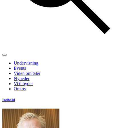
Undervisning
Events
Viden om taler
Nyheder
Vi tilbyder
Om os
Indhold