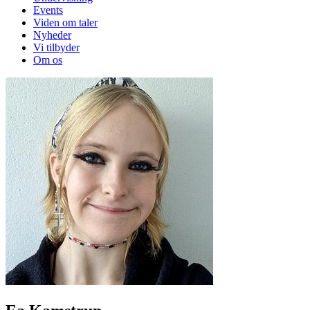
Events
Viden om taler
Nyheder
Vi tilbyder
Om os