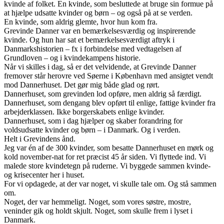
kvinde af folket. En kvinde, som besluttede at bruge sin formue på
at hjælpe udsatte kvinder og børn – og også på at se verden.
En kvinde, som aldrig glemte, hvor hun kom fra.
Grevinde Danner var en bemærkelsesværdig og inspirerende
kvinde. Og hun har sat et bemærkelsesværdigt aftryk i
Danmarkshistorien – fx i forbindelse med vedtagelsen af
Grundloven – og i kvindekampens historie.
Når vi skilles i dag, så er det velvidende, at Grevinde Danner
fremover står herovre ved Søerne i København med ansigtet vendt
mod Dannerhuset. Det gør mig både glad og rørt.
Dannerhuset, som grevinden lod opføre, men aldrig så færdigt.
Dannerhuset, som dengang blev opført til enlige, fattige kvinder fra
arbejderklassen. Ikke borgerskabets enlige kvinder.
Dannerhuset, som i dag hjælper og skaber forandring for
voldsudsatte kvinder og børn – i Danmark. Og i verden.
Helt i Grevindens ånd.
Jeg var én af de 300 kvinder, som besatte Dannerhuset en mørk og
kold november-nat for ret præcist 45 år siden. Vi flyttede ind. Vi
malede store kvindetegn på ruderne. Vi byggede sammen kvinde-
og krisecenter her i huset.
For vi opdagede, at der var noget, vi skulle tale om. Og stå sammen
om.
Noget, der var hemmeligt. Noget, som vores søstre, mostre,
veninder gik og holdt skjult. Noget, som skulle frem i lyset i
Danmark.