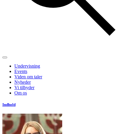
Undervisning
Events
Viden om taler
Nyheder
Vi tilbyder
Om os
Indhold