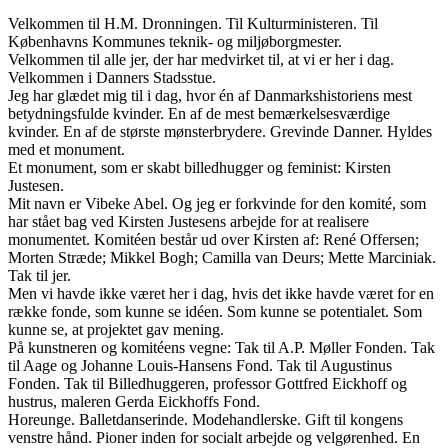
Velkommen til H.M. Dronningen. Til Kulturministeren. Til
Københavns Kommunes teknik- og miljøborgmester.
Velkommen til alle jer, der har medvirket til, at vi er her i dag.
Velkommen i Danners Stadsstue.
Jeg har glædet mig til i dag, hvor én af Danmarkshistoriens mest
betydningsfulde kvinder. En af de mest bemærkelsesværdige
kvinder. En af de største mønsterbrydere. Grevinde Danner. Hyldes
med et monument.
Et monument, som er skabt billedhugger og feminist: Kirsten
Justesen.
Mit navn er Vibeke Abel. Og jeg er forkvinde for den komité, som
har stået bag ved Kirsten Justesens arbejde for at realisere
monumentet. Komitéen består ud over Kirsten af: René Offersen;
Morten Stræde; Mikkel Bogh; Camilla van Deurs; Mette Marciniak.
Tak til jer.
Men vi havde ikke været her i dag, hvis det ikke havde været for en
række fonde, som kunne se idéen. Som kunne se potentialet. Som
kunne se, at projektet gav mening.
På kunstneren og komitéens vegne: Tak til A.P. Møller Fonden. Tak
til Aage og Johanne Louis-Hansens Fond. Tak til Augustinus
Fonden. Tak til Billedhuggeren, professor Gottfred Eickhoff og
hustrus, maleren Gerda Eickhoffs Fond.
Horeunge. Balletdanserinde. Modehandlerske. Gift til kongens
venstre hånd. Pioner inden for socialt arbejde og velgørenhed. En