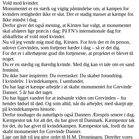
Vold mod kvinder.
Monumentet er en stærk og vigtig påmindelse om, at kampen for
kvinders rettigheder ikke er slut. Der er stadig masser at kæmpe for.
Ikke mindst i dag.
Derfor giver det også mening, at Kirsten har valgt, at monumentet
skal afsløres lige præcis i dag: På FN’s internationale dag for
afskaffelse af vold mod kvinder.
Nu vil jeg vende mig mod dig, Kirsten. For hvis der er én person,
udover Grevinden, som fortjener hæder i dag – så er det dig.
For det er i allerhøjeste grad din fortjeneste, at projektet er blevet til
noget.
Du er en stædig og ihærdig kvinde. Med dig kan vi tale om en sand
feminist.
Du ikke bare inspirerer. Du overrasker. Du skaber forandring.
I kvindeliv. I kvindekampen. I samfundet.
Du har lagt et kæmpe arbejde i at skabe monumentet for Grevinde
Danner. 5 år har det taget.
Du har ligget vandret for at indsamle viden om Grevinden – fra
hendes fødsel til død. Og som altid, når du arbejder, med skarpt øje
på kvindekampens historie.
Derfor modtager du naturligvis også Danners Ærespris senere i dag.
Kæmpestor tak for alt det, du har givet til Danmark. Kæmpestor tak
for det, du har givet til kvindekampen. Kæmpestor tak, fordi du har
skabt monumentet for Grevinde Danner.
Lige om lidt vil jeg give ordet til H.M. Dronningen. Derefter vores