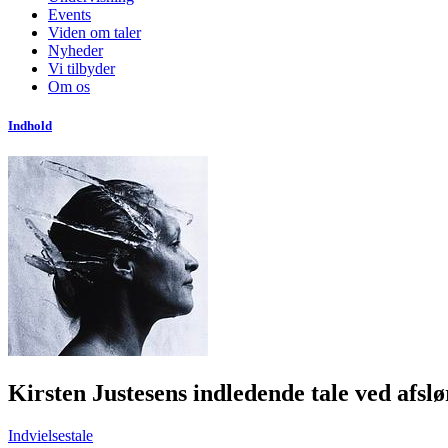
Events
Viden om taler
Nyheder
Vi tilbyder
Om os
Indhold
Kirsten Justesens indledende tale ved af
Indvielsestale