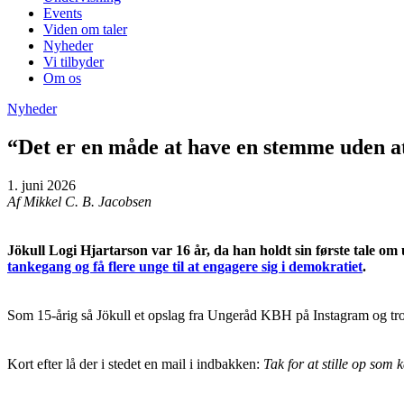
Events
Viden om taler
Nyheder
Vi tilbyder
Om os
Nyheder
“Det er en måde at have en stemme uden 
1. juni 2026
Af Mikkel C. B. Jacobsen
Jökull Logi Hjartarson var 16 år, da han holdt sin første tale om
tankegang og få flere unge til at engagere sig i demokratiet
.
Som 15-årig så Jökull et opslag fra Ungeråd KBH på Instagram og troed
Kort efter lå der i stedet en mail i indbakken:
Tak for at stille op som