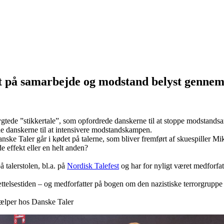
et på samarbejde og modstand belyst gennem 
tede ”stikkertale”, som opfordrede danskerne til at stoppe modstandsar
ede danskerne til at intensivere modstandskampen.
nske Taler går i kødet på talerne, som bliver fremført af skuespiller 
e effekt eller en helt anden?
 talerstolen, bl.a. på
Nordisk Talefest
og har for nyligt været medforfa
ættelsestiden – og medforfatter på bogen om den nazistiske terrorgrupp
jælper hos Danske Taler