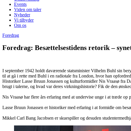
Events
Viden om taler
Nyheder
Vi tilbyder
Om os
Foredrag
Foredrag: Besættelsestidens retorik – syn
I september 1942 holdt daværende statsminister Vilhelm Buhl sin beryg
til at gå i rette med Buhl i en radiotale fra London, hvor han opfordr
Historiker Lasse Bruun Jonassen og kulturformidler Nis Vraasø fra Da
brugt i talerne, og hvad var deres virkningshistorie? Fik de den ønsked
Nis Vraasø har flere års erfaring med at undervise unge i at træde op på
Lasse Bruun Jonassen er historiker med erfaring i at formidle om bes
Mikkel Carl Bang Jacobsen er skuespiller og desuden studentermedh