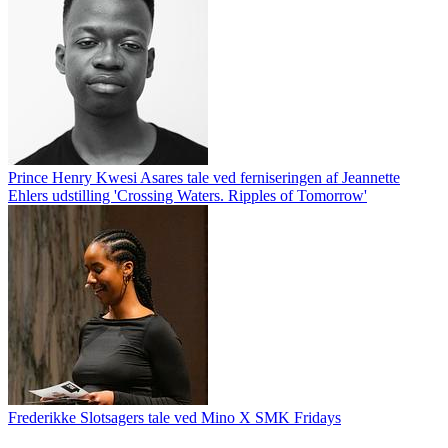
Prince Henry Kwesi Asares tale ved ferniseringen af Jeannette
Ehlers udstilling 'Crossing Waters. Ripples of Tomorrow'
Frederikke Slotsagers tale ved Mino X SMK Fridays