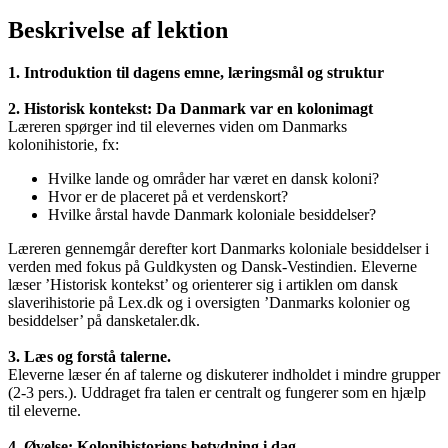
Beskrivelse af lektion
1. Introduktion til dagens emne, læringsmål og struktur
2. Historisk kontekst:
Da Danmark var en kolonimagt
Læreren spørger ind til elevernes viden om Danmarks
kolonihistorie, fx:
Hvilke lande og områder har været en dansk koloni?
Hvor er de placeret på et verdenskort?
Hvilke årstal havde Danmark koloniale besiddelser?
Læreren gennemgår derefter kort Danmarks koloniale besiddelser i
verden med fokus på Guldkysten og Dansk-Vestindien. Eleverne
læser ’Historisk kontekst’ og orienterer sig i artiklen om dansk
slaverihistorie på Lex.dk og i oversigten ’Danmarks kolonier og
besiddelser’ på dansketaler.dk.
3. Læs og forstå talerne.
Eleverne læser én af talerne og diskuterer indholdet i mindre grupper
(2-3 pers.). Uddraget fra talen er centralt og fungerer som en hjælp
til eleverne.
4. Øvelse: Kolonihistoriens betydning i dag