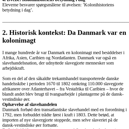
Eleverne besvarer spørgsmålene til øvelsen: ’Kolonihistoriens
betydning i dag’.
_______________________________________________________
2. H
istorisk kontekst: Da Danmark var en
kolonimagt
I mange hundrede år var Danmark en kolonimagt med besiddelser i
Afrika, Asien, Caribien og Nordatlanten. Danmark var også en
slavehandelsnation, der udnyttede slavegjorte mennesker som
arbejdskraft.
Som en del af den såkaldte trekantshandel transporterede danske
handelsskibe i perioden 1670 til 1802 omkring 110.000 slavegjorte
afrikanere over Atlanterhavet – fra Vestafrika til Caribien – hvor de
blandt andet blev brugt til tvangsarbejde i plantagerne på de dansk-
vestindiske øer.
Ophævelse af slavehandelen
Danmark forbød den transatlantiske slavehandel med en forordning i
1792, men forbuddet trådte først i kraft i 1803. Dette betød, at
importen af nye slavergjorte stoppede, men selve slaveriet på de
dansk-vestindiske øer fortsatte.