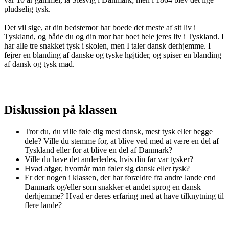
pludselig tysk.
Det vil sige, at din bedstemor har boede det meste af sit liv i
Tyskland, og både du og din mor har boet hele jeres liv i Tyskland. I
har alle tre snakket tysk i skolen, men I taler dansk derhjemme. I
fejrer en blanding af danske og tyske højtider, og spiser en blanding
af dansk og tysk mad.
Diskussion på klassen
Tror du, du ville føle dig mest dansk, mest tysk eller begge
dele? Ville du stemme for, at blive ved med at være en del af
Tyskland eller for at blive en del af Danmark?
Ville du have det anderledes, hvis din far var tysker?
Hvad afgør, hvornår man føler sig dansk eller tysk?
Er der nogen i klassen, der har forældre fra andre lande end
Danmark og/eller som snakker et andet sprog en dansk
derhjemme? Hvad er deres erfaring med at have tilknytning til
flere lande?