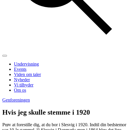
Undervisning
Events
Viden om taler
Nyheder
Vi tilbyder
Om os
Genforeningen
Hvis jeg skulle stemme i 1920
Prøv at forestille dig, at du bor i Slesvig i 1920. Indtil din bedstemor
var 10 år gammel, lå Slesvig i Danmark; men i 1864 blev det lige