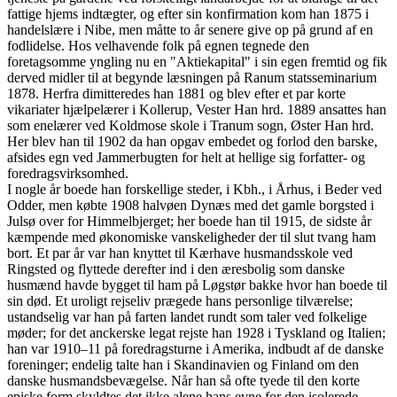
fattige hjems indtægter, og efter sin konfirmation kom han 1875 i
handelslære i Nibe, men måtte to år senere give op på grund af en
fodlidelse. Hos velhavende folk på egnen tegnede den
foretagsomme yngling nu en "Aktiekapital" i sin egen fremtid og fik
derved midler til at begynde læsningen på Ranum statsseminarium
1878. Herfra dimitteredes han 1881 og blev efter et par korte
vikariater hjælpelærer i Kollerup, Vester Han hrd. 1889 ansattes han
som enelærer ved Koldmose skole i Tranum sogn, Øster Han hrd.
Her blev han til 1902 da han opgav embedet og forlod den barske,
afsides egn ved Jammerbugten for helt at hellige sig forfatter- og
foredragsvirksomhed.
I nogle år boede han forskellige steder, i Kbh., i Århus, i Beder ved
Odder, men købte 1908 halvøen Dynæs med det gamle borgsted i
Julsø over for Himmelbjerget; her boede han til 1915, de sidste år
kæmpende med økonomiske vanskeligheder der til slut tvang ham
bort. Et par år var han knyttet til Kærhave husmandsskole ved
Ringsted og flyttede derefter ind i den æresbolig som danske
husmænd havde bygget til ham på Løgstør bakke hvor han boede til
sin død. Et uroligt rejseliv prægede hans personlige tilværelse;
ustandselig var han på farten landet rundt som taler ved folkelige
møder; for det anckerske legat rejste han 1928 i Tyskland og Italien;
han var 1910–11 på foredragsturne i Amerika, indbudt af de danske
foreninger; endelig talte han i Skandinavien og Finland om den
danske husmandsbevægelse. Når han så ofte tyede til den korte
episke form skyldtes det ikke alene hans evne for den isolerede