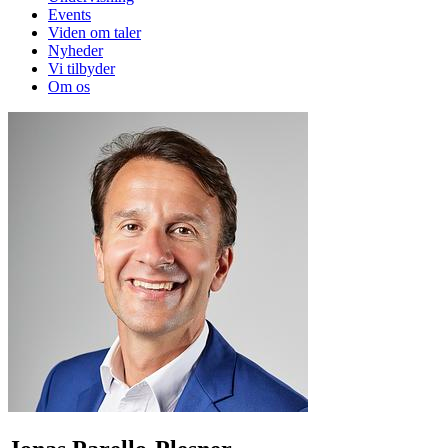
Events
Viden om taler
Nyheder
Vi tilbyder
Om os