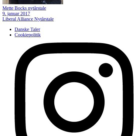
Mette Bocks nytårstale
9. januar 2017
Liberal Alliance
Nytårstale
Danske Taler
Cookiepolitik