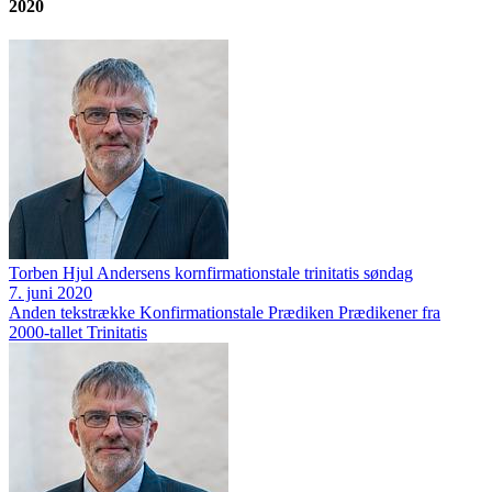
2020
Torben Hjul Andersens kornfirmationstale trinitatis søndag
7. juni 2020
Anden tekstrække
Konfirmationstale
Prædiken
Prædikener fra
2000-tallet
Trinitatis