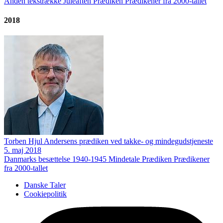
Anden tekstrække
Juleaften
Prædiken
Prædikener fra 2000-tallet
2018
Torben Hjul Andersens prædiken ved takke- og mindegudstjeneste
5. maj 2018
Danmarks besættelse 1940-1945
Mindetale
Prædiken
Prædikener
fra 2000-tallet
Danske Taler
Cookiepolitik