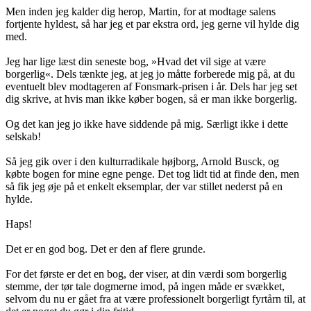
Men inden jeg kalder dig herop, Martin, for at modtage salens
fortjente hyldest, så har jeg et par ekstra ord, jeg gerne vil hylde dig
med.
Jeg har lige læst din seneste bog, »Hvad det vil sige at være
borgerlig«. Dels tænkte jeg, at jeg jo måtte forberede mig på, at du
eventuelt blev modtageren af Fonsmark-prisen i år. Dels har jeg set
dig skrive, at hvis man ikke køber bogen, så er man ikke borgerlig.
Og det kan jeg jo ikke have siddende på mig. Særligt ikke i dette
selskab!
Så jeg gik over i den kulturradikale højborg, Arnold Busck, og
købte bogen for mine egne penge. Det tog lidt tid at finde den, men
så fik jeg øje på et enkelt eksemplar, der var stillet nederst på en
hylde.
Haps!
Det er en god bog. Det er den af flere grunde.
For det første er det en bog, der viser, at din værdi som borgerlig
stemme, der tør tale dogmerne imod, på ingen måde er svækket,
selvom du nu er gået fra at være professionelt borgerligt fyrtårn til, at