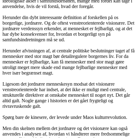
ideologiske akser i samfundsdebatten, mange med fordel kan tage i
anvendelse, hvis de vil forstå, hvad der foregår.
Herunder din dybt interessante definition af forskellen på os
borgerlige, jordnære. Og de oftest venstreorienterede visionære. Det
jordnære verdenssyn erkender, at mennesket er fejlbarligt, og at det
har dybe konsekvenser for, hvordan et borgerligt syn på
samfundsindretningen må se ud.
Herunder afvisningen af, at centrale politiske beslutninger taget af få
mennesker med stor magt bør detailregulere borgernes liv. For da
mennesker er fejlbarlige, kan få mennesker med stor magt gøre
utroligt meget mere skade end mange fejlbarlige mennesker med
hver især begrænset magt.
Ligesom det jordnære menneskesyn modsat det visionære
venstreorienterede har indset, at det ikke er muligt med centrale,
strukturelle direktiver at omskabe mennesket til noget nyt. Det går
altid galt. Nogle gange i historien er det gået frygteligt og
rivravruskende galt.
Spørg bare de kinesere, der levede under Maos kulturrevolution.
Men din skelnen mellem det jordnære og det visionære kan også
anvendes i analysen af, hvordan vi håndterer mere fredsommelige