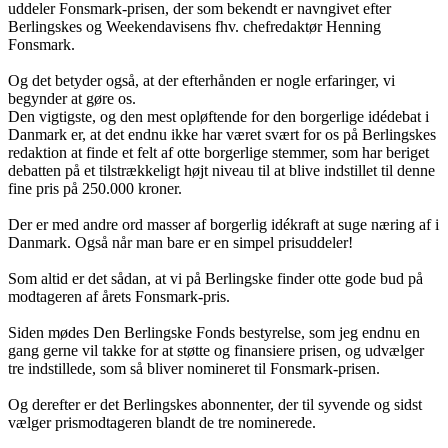
uddeler Fonsmark-prisen, der som bekendt er navngivet efter
Berlingskes og Weekendavisens fhv. chefredaktør Henning
Fonsmark.
Og det betyder også, at der efterhånden er nogle erfaringer, vi
begynder at gøre os.
Den vigtigste, og den mest opløftende for den borgerlige idédebat i
Danmark er, at det endnu ikke har været svært for os på Berlingskes
redaktion at finde et felt af otte borgerlige stemmer, som har beriget
debatten på et tilstrækkeligt højt niveau til at blive indstillet til denne
fine pris på 250.000 kroner.
Der er med andre ord masser af borgerlig idékraft at suge næring af i
Danmark. Også når man bare er en simpel prisuddeler!
Som altid er det sådan, at vi på Berlingske finder otte gode bud på
modtageren af årets Fonsmark-pris.
Siden mødes Den Berlingske Fonds bestyrelse, som jeg endnu en
gang gerne vil takke for at støtte og finansiere prisen, og udvælger
tre indstillede, som så bliver nomineret til Fonsmark-prisen.
Og derefter er det Berlingskes abonnenter, der til syvende og sidst
vælger prismodtageren blandt de tre nominerede.