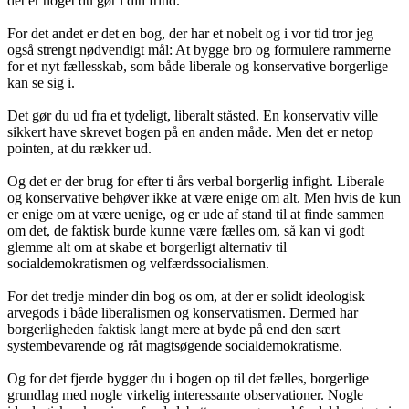
det er noget du gør i din fritid.
For det andet er det en bog, der har et nobelt og i vor tid tror jeg
også strengt nødvendigt mål: At bygge bro og formulere rammerne
for et nyt fællesskab, som både liberale og konservative borgerlige
kan se sig i.
Det gør du ud fra et tydeligt, liberalt ståsted. En konservativ ville
sikkert have skrevet bogen på en anden måde. Men det er netop
pointen, at du rækker ud.
Og det er der brug for efter ti års verbal borgerlig infight. Liberale
og konservative behøver ikke at være enige om alt. Men hvis de kun
er enige om at være uenige, og er ude af stand til at finde sammen
om det, de faktisk burde kunne være fælles om, så kan vi godt
glemme alt om at skabe et borgerligt alternativ til
socialdemokratismen og velfærdssocialismen.
For det tredje minder din bog os om, at der er solidt ideologisk
arvegods i både liberalismen og konservatismen. Dermed har
borgerligheden faktisk langt mere at byde på end den sært
systembevarende og råt magtsøgende socialdemokratisme.
Og for det fjerde bygger du i bogen op til det fælles, borgerlige
grundlag med nogle virkelig interessante observationer. Nogle