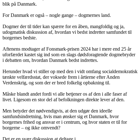
blik på Danmark.
For Danmark er også – nogle gange – dogmernes land.
Dogmer der til tider kan spærre for en åben, mangfoldig og ja,
udogmatisk diskussion af, hvordan vi bedst indretter samfundet til
borgernes bedste.
Aftenens modtager af Fonsmark-prisen 2024 har i mere end 25 år
uforfærdet kastet sig ind som en slags dødsforagtende dogmebryder
i debatten om, hvordan Danmark bedst indrettes.
Herunder hvad vi stiller op med den i vidt omfang socialdemokratisk
tænkte velfærdsstat, der voksede frem i årtierne efter Anden
Verdenskrig, og som der er bred folkelig opbakning til.
Måske blandt andet fordi vi alle betjener os af den i alle faser af
livet. Ligesom en stor del af befolkningen direkte lever af den.
Men betyder det nødvendigvis, at den udgør den ideelle
samfundsindretning, hvis man ønsker sig et Danmark, hvor
borgernes frihed og ansvar er i centrum, og hvor staten er til for
borgerne – og ikke omvendt?
Det er en svær diskussion at deltage i.