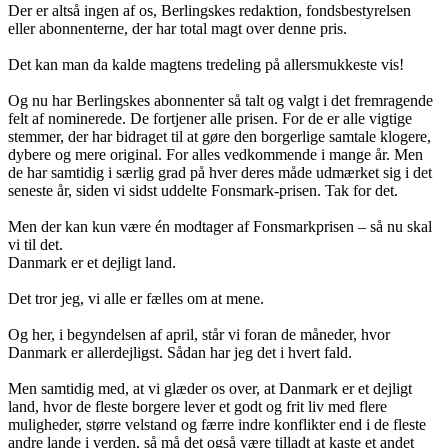
Der er altså ingen af os, Berlingskes redaktion, fondsbestyrelsen
eller abonnenterne, der har total magt over denne pris.
Det kan man da kalde magtens tredeling på allersmukkeste vis!
Og nu har Berlingskes abonnenter så talt og valgt i det fremragende
felt af nominerede. De fortjener alle prisen. For de er alle vigtige
stemmer, der har bidraget til at gøre den borgerlige samtale klogere,
dybere og mere original. For alles vedkommende i mange år. Men
de har samtidig i særlig grad på hver deres måde udmærket sig i det
seneste år, siden vi sidst uddelte Fonsmark-prisen. Tak for det.
Men der kan kun være én modtager af Fonsmarkprisen – så nu skal
vi til det.
Danmark er et dejligt land.
Det tror jeg, vi alle er fælles om at mene.
Og her, i begyndelsen af april, står vi foran de måneder, hvor
Danmark er allerdejligst. Sådan har jeg det i hvert fald.
Men samtidig med, at vi glæder os over, at Danmark er et dejligt
land, hvor de fleste borgere lever et godt og frit liv med flere
muligheder, større velstand og færre indre konflikter end i de fleste
andre lande i verden, så må det også være tilladt at kaste et andet