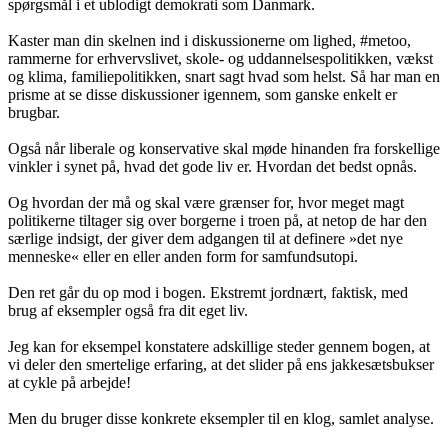
spørgsmål i et ublodigt demokrati som Danmark.
Kaster man din skelnen ind i diskussionerne om lighed, #metoo,
rammerne for erhvervslivet, skole- og uddannelsespolitikken, vækst
og klima, familiepolitikken, snart sagt hvad som helst. Så har man en
prisme at se disse diskussioner igennem, som ganske enkelt er
brugbar.
Også når liberale og konservative skal møde hinanden fra forskellige
vinkler i synet på, hvad det gode liv er. Hvordan det bedst opnås.
Og hvordan der må og skal være grænser for, hvor meget magt
politikerne tiltager sig over borgerne i troen på, at netop de har den
særlige indsigt, der giver dem adgangen til at definere »det nye
menneske« eller en eller anden form for samfundsutopi.
Den ret går du op mod i bogen. Ekstremt jordnært, faktisk, med
brug af eksempler også fra dit eget liv.
Jeg kan for eksempel konstatere adskillige steder gennem bogen, at
vi deler den smertelige erfaring, at det slider på ens jakkesætsbukser
at cykle på arbejde!
Men du bruger disse konkrete eksempler til en klog, samlet analyse.