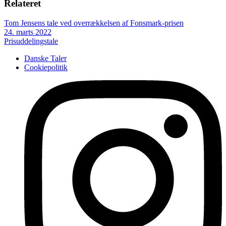
Relateret
Tom Jensens tale ved overrækkelsen af Fonsmark-prisen
24. marts 2022
Prisuddelingstale
Danske Taler
Cookiepolitik