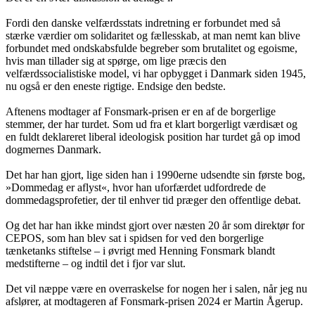
Fordi den danske velfærdsstats indretning er forbundet med så
stærke værdier om solidaritet og fællesskab, at man nemt kan blive
forbundet med ondskabsfulde begreber som brutalitet og egoisme,
hvis man tillader sig at spørge, om lige præcis den
velfærdssocialistiske model, vi har opbygget i Danmark siden 1945,
nu også er den eneste rigtige. Endsige den bedste.
Aftenens modtager af Fonsmark-prisen er en af de borgerlige
stemmer, der har turdet. Som ud fra et klart borgerligt værdisæt og
en fuldt deklareret liberal ideologisk position har turdet gå op imod
dogmernes Danmark.
Det har han gjort, lige siden han i 1990erne udsendte sin første bog,
»Dommedag er aflyst«, hvor han uforfærdet udfordrede de
dommedagsprofetier, der til enhver tid præger den offentlige debat.
Og det har han ikke mindst gjort over næsten 20 år som direktør for
CEPOS, som han blev sat i spidsen for ved den borgerlige
tænketanks stiftelse – i øvrigt med Henning Fonsmark blandt
medstifterne – og indtil det i fjor var slut.
Det vil næppe være en overraskelse for nogen her i salen, når jeg nu
afslører, at modtageren af Fonsmark-prisen 2024 er Martin Ågerup.