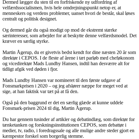
Dermed lægger du sten til en forfriskende ny udfordring af
velfærdssocialismen, hvis hele omdrejningspunkt netop er, at
menneskers og verdens problemer, uanset hvori de består, skal løses
centralt og politisk designet.
Og dermed går du også modigt op mod de ekstremt stærke
særinteresser, som arbejder for at beskytte denne velfærdsmodel. Det
kræver en særlig styrke.
Martin Ågerup, du er givetvis bedst kendt for dine næsten 20 år som
direktør i CEPOS. I de fleste af årene i tæt parløb med cheføkonom
og vicedirektør Mads Lundby Hansen, indtil han desværre alt for
tidligt afgik ved døden i fjor.
Mads Lundby Hansen var nomineret til den første udgave af
Fonsmarkprisen i 2020 – og jeg afslører næppe for meget ved at
sige, at han faktisk var tæt på at få den.
Også på den baggrund er det en særlig glæde at kunne uddele
Fonsmark-prisen 2024 til dig, Martin Ågerup.
Du har gennem tusinder af artikler og debatindlæg, som direktør for
tænketanken og forskningsinstitutionen CEPOS, som debattør i
medier, tv, radio, i foredragssale og alle mulige andre steder gjort en
kæmpestor forskel som borgerlig stemme.