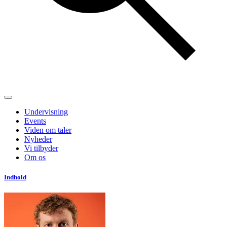
Undervisning
Events
Viden om taler
Nyheder
Vi tilbyder
Om os
Indhold