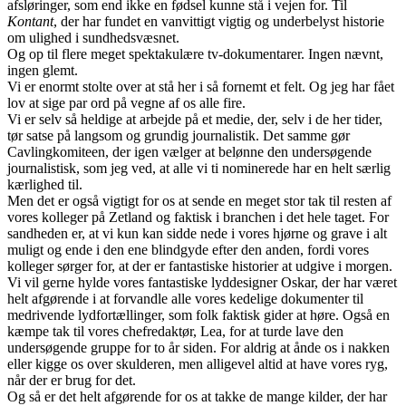
afsløringer, som end ikke en fødsel kunne stå i vejen for. Til
Kontant
, der har fundet en vanvittigt vigtig og underbelyst historie
om ulighed i sundhedsvæsnet.
Og op til flere meget spektakulære tv-dokumentarer. Ingen nævnt,
ingen glemt.
Vi er enormt stolte over at stå her i så fornemt et felt. Og jeg har fået
lov at sige par ord på vegne af os alle fire.
Vi er selv så heldige at arbejde på et medie, der, selv i de her tider,
tør satse på langsom og grundig journalistik. Det samme gør
Cavlingkomiteen, der igen vælger at belønne den undersøgende
journalistisk, som jeg ved, at alle vi ti nominerede har en helt særlig
kærlighed til.
Men det er også vigtigt for os at sende en meget stor tak til resten af
vores kolleger på Zetland og faktisk i branchen i det hele taget. For
sandheden er, at vi kun kan sidde nede i vores hjørne og grave i alt
muligt og ende i den ene blindgyde efter den anden, fordi vores
kolleger sørger for, at der er fantastiske historier at udgive i morgen.
Vi vil gerne hylde vores fantastiske lyddesigner Oskar, der har været
helt afgørende i at forvandle alle vores kedelige dokumenter til
medrivende lydfortællinger, som folk faktisk gider at høre. Også en
kæmpe tak til vores chefredaktør, Lea, for at turde lave den
undersøgende gruppe for to år siden. For aldrig at ånde os i nakken
eller kigge os over skulderen, men alligevel altid at have vores ryg,
når der er brug for det.
Og så er det helt afgørende for os at takke de mange kilder, der har