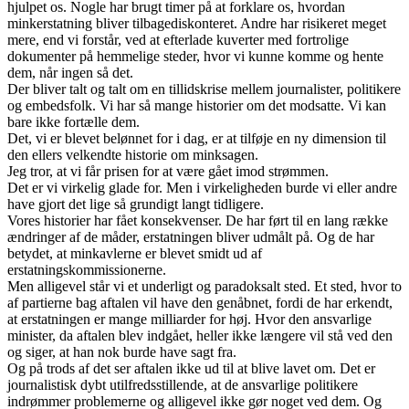
hjulpet os. Nogle har brugt timer på at forklare os, hvordan
minkerstatning bliver tilbagediskonteret. Andre har risikeret meget
mere, end vi forstår, ved at efterlade kuverter med fortrolige
dokumenter på hemmelige steder, hvor vi kunne komme og hente
dem, når ingen så det.
Der bliver talt og talt om en tillidskrise mellem journalister, politikere
og embedsfolk. Vi har så mange historier om det modsatte. Vi kan
bare ikke fortælle dem.
Det, vi er blevet belønnet for i dag, er at tilføje en ny dimension til
den ellers velkendte historie om minksagen.
Jeg tror, at vi får prisen for at være gået imod strømmen.
Det er vi virkelig glade for. Men i virkeligheden burde vi eller andre
have gjort det lige så grundigt langt tidligere.
Vores historier har fået konsekvenser. De har ført til en lang række
ændringer af de måder, erstatningen bliver udmålt på. Og de har
betydet, at minkavlerne er blevet smidt ud af
erstatningskommissionerne.
Men alligevel står vi et underligt og paradoksalt sted. Et sted, hvor to
af partierne bag aftalen vil have den genåbnet, fordi de har erkendt,
at erstatningen er mange milliarder for høj. Hvor den ansvarlige
minister, da aftalen blev indgået, heller ikke længere vil stå ved den
og siger, at han nok burde have sagt fra.
Og på trods af det ser aftalen ikke ud til at blive lavet om. Det er
journalistisk dybt utilfredsstillende, at de ansvarlige politikere
indrømmer problemerne og alligevel ikke gør noget ved dem. Og