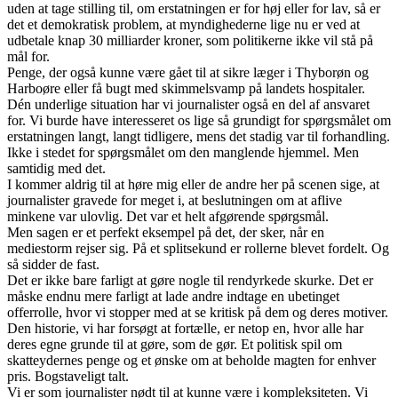
uden at tage stilling til, om erstatningen er for høj eller for lav, så er
det et demokratisk problem, at myndighederne lige nu er ved at
udbetale knap 30 milliarder kroner, som politikerne ikke vil stå på
mål for.
Penge, der også kunne være gået til at sikre læger i Thyborøn og
Harboøre eller få bugt med skimmelsvamp på landets hospitaler.
Dén underlige situation har vi journalister også en del af ansvaret
for. Vi burde have interesseret os lige så grundigt for spørgsmålet om
erstatningen langt, langt tidligere, mens det stadig var til forhandling.
Ikke i stedet for spørgsmålet om den manglende hjemmel. Men
samtidig med det.
I kommer aldrig til at høre mig eller de andre her på scenen sige, at
journalister gravede for meget i, at beslutningen om at aflive
minkene var ulovlig. Det var et helt afgørende spørgsmål.
Men sagen er et perfekt eksempel på det, der sker, når en
mediestorm rejser sig. På et splitsekund er rollerne blevet fordelt. Og
så sidder de fast.
Det er ikke bare farligt at gøre nogle til rendyrkede skurke. Det er
måske endnu mere farligt at lade andre indtage en ubetinget
offerrolle, hvor vi stopper med at se kritisk på dem og deres motiver.
Den historie, vi har forsøgt at fortælle, er netop en, hvor alle har
deres egne grunde til at gøre, som de gør. Et politisk spil om
skatteydernes penge og et ønske om at beholde magten for enhver
pris. Bogstaveligt talt.
Vi er som journalister nødt til at kunne være i kompleksiteten. Vi