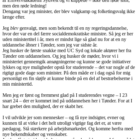
af Erhvervsakademi Sydvest og vi klippede – ikke den røde snor,
men den røde ledning!
Dengang var jeg minister, der blev valgkamp og folketingsvalg ikke
længe efter.
Jeg
blev
genvalgt, men som bekendt til en ny regeringsdannelse,
hvor der var en del færre socialdemokratiske ministre. Så jeg er her
uden ministertitel i år, men er mindst lige så glad nu for at en ny
uddannelse åbner i Tønder, som jeg var sidste år.
Jeg husker de første snakke med UC Syd og lokale aktører her fra
Tønder om uddannelsen. Og jeg husker de møder, hvor vi i
ministeriet gennemgik ansøgningerne og kunne se gode initiativer
lykkes og nye muligheder opstå for studerende – det var nogle af de
rigtigt gode dage som minister. På den måde er i dag også for mig
personligt en fin sløjfe at kunne binde på en del af bestræbelserne i
min ministertid.
Men jeg er først og fremmest glad på I studerendes vegne – I 23
snart 24 – der er kommet ind på uddannelsen her i Tønder. For at I
har grebet den mulighed, der er skabt her.
I vil udvikle jer som mennesker – og få nye indsigter, evner og
kunnen til at virke i det helt utroligt vigtige fag det er, at være
pædagog. Stå stærkere på arbejdsmarkedet. Og komme herfra med
nye bekendtskaber og venskaber.