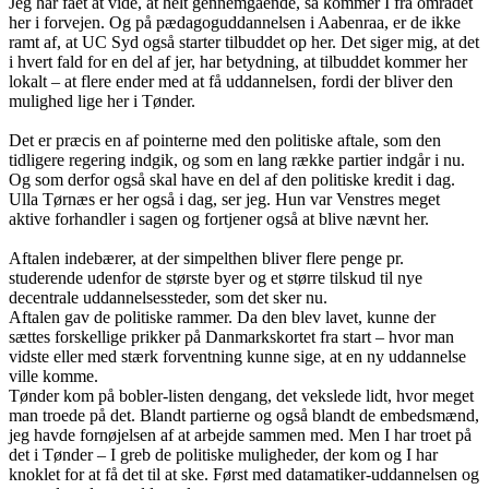
Jeg har fået at vide, at helt gennemgående, så kommer I fra området
her i forvejen. Og på pædagoguddannelsen i Aabenraa, er de ikke
ramt af, at UC Syd også starter tilbuddet op her. Det siger mig, at det
i hvert fald for en del af jer, har betydning, at tilbuddet kommer her
lokalt – at flere ender med at få uddannelsen, fordi der bliver den
mulighed lige her i Tønder.
Det er præcis en af pointerne med den politiske aftale, som den
tidligere regering indgik, og som en lang række partier indgår i nu.
Og som derfor også skal have en del af den politiske kredit i dag.
Ulla Tørnæs er her også i dag, ser jeg. Hun var Venstres meget
aktive forhandler i sagen og fortjener også at blive nævnt her.
Aftalen indebærer, at der simpelthen bliver flere penge pr.
studerende udenfor de største byer og et større tilskud til nye
decentrale uddannelsessteder, som det sker nu.
Aftalen gav de politiske rammer. Da den blev lavet, kunne der
sættes forskellige prikker på Danmarkskortet fra start – hvor man
vidste eller med stærk forventning kunne sige, at en ny uddannelse
ville komme.
Tønder kom på bobler-listen dengang, det vekslede lidt, hvor meget
man troede på det. Blandt partierne og også blandt de embedsmænd,
jeg havde fornøjelsen af at arbejde sammen med. Men I har troet på
det i Tønder – I greb de politiske muligheder, der kom og I har
knoklet for at få det til at ske. Først med datamatiker-uddannelsen og