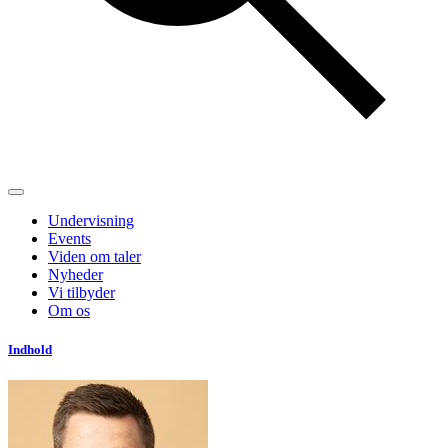
Undervisning
Events
Viden om taler
Nyheder
Vi tilbyder
Om os
Indhold