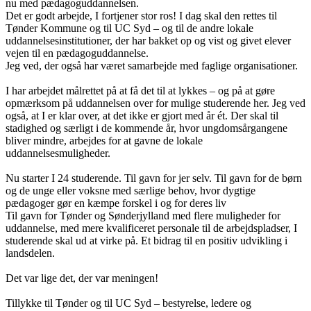
nu med pædagoguddannelsen.
Det er godt arbejde, I fortjener stor ros! I dag skal den rettes til
Tønder Kommune og til UC Syd – og til de andre lokale
uddannelsesinstitutioner, der har bakket op og vist og givet elever
vejen til en pædagoguddannelse.
Jeg ved, der også har været samarbejde med faglige organisationer.
I har arbejdet målrettet på at få det til at lykkes – og på at gøre
opmærksom på uddannelsen over for mulige studerende her. Jeg ved
også, at I er klar over, at det ikke er gjort med år ét. Der skal til
stadighed og særligt i de kommende år, hvor ungdomsårgangene
bliver mindre, arbejdes for at gavne de lokale
uddannelsesmuligheder.
Nu starter I 24 studerende. Til gavn for jer selv. Til gavn for de børn
og de unge eller voksne med særlige behov, hvor dygtige
pædagoger gør en kæmpe forskel i og for deres liv
Til gavn for Tønder og Sønderjylland med flere muligheder for
uddannelse, med mere kvalificeret personale til de arbejdspladser, I
studerende skal ud at virke på. Et bidrag til en positiv udvikling i
landsdelen.
Det var lige det, der var meningen!
Tillykke til Tønder og til UC Syd – bestyrelse, ledere og