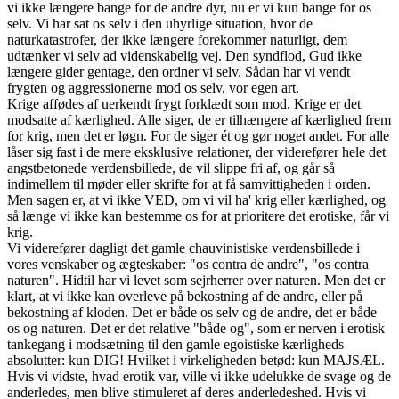
vi ikke længere bange for de andre dyr, nu er vi kun bange for os
selv. Vi har sat os selv i den uhyrlige situation, hvor de
naturkatastrofer, der ikke længere forekommer naturligt, dem
udtænker vi selv ad videnskabelig vej. Den syndflod, Gud ikke
længere gider gentage, den ordner vi selv. Sådan har vi vendt
frygten og aggressionerne mod os selv, vor egen art.
Krige affødes af uerkendt frygt forklædt som mod. Krige er det
modsatte af kærlighed. Alle siger, de er tilhængere af kærlighed frem
for krig, men det er løgn. For de siger ét og gør noget andet. For alle
låser sig fast i de mere eksklusive relationer, der viderefører hele det
angstbetonede verdensbillede, de vil slippe fri af, og går så
indimellem til møder eller skrifte for at få samvittigheden i orden.
Men sagen er, at vi ikke VED, om vi vil ha' krig eller kærlighed, og
så længe vi ikke kan bestemme os for at prioritere det erotiske, får vi
krig.
Vi viderefører dagligt det gamle chauvinistiske verdensbillede i
vores venskaber og ægteskaber: "os contra de andre", "os contra
naturen". Hidtil har vi levet som sejrherrer over naturen. Men det er
klart, at vi ikke kan overleve på bekostning af de andre, eller på
bekostning af kloden. Det er både os selv og de andre, det er både
os og naturen. Det er det relative "både og", som er nerven i erotisk
tankegang i modsætning til den gamle egoistiske kærligheds
absolutter: kun DIG! Hvilket i virkeligheden betød: kun MAJSÆL.
Hvis vi vidste, hvad erotik var, ville vi ikke udelukke de svage og de
anderledes, men blive stimuleret af deres anderledeshed. Hvis vi