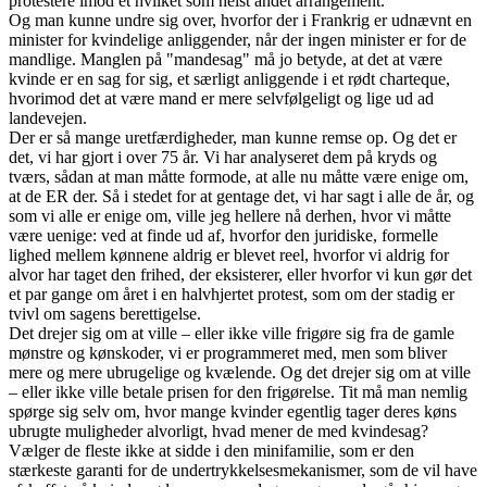
protestere imod et hvilket som helst andet arrangement.
Og man kunne undre sig over, hvorfor der i Frankrig er udnævnt en
minister for kvindelige anliggender, når der ingen minister er for de
mandlige. Manglen på "mandesag" må jo betyde, at det at være
kvinde er en sag for sig, et særligt anliggende i et rødt charteque,
hvorimod det at være mand er mere selvfølgeligt og lige ud ad
landevejen.
Der er så mange uretfærdigheder, man kunne remse op. Og det er
det, vi har gjort i over 75 år. Vi har analyseret dem på kryds og
tværs, sådan at man måtte formode, at alle nu måtte være enige om,
at de ER der. Så i stedet for at gentage det, vi har sagt i alle de år, og
som vi alle er enige om, ville jeg hellere nå derhen, hvor vi måtte
være uenige: ved at finde ud af, hvorfor den juridiske, formelle
lighed mellem kønnene aldrig er blevet reel, hvorfor vi aldrig for
alvor har taget den frihed, der eksisterer, eller hvorfor vi kun gør det
et par gange om året i en halvhjertet protest, som om der stadig er
tvivl om sagens berettigelse.
Det drejer sig om at ville – eller ikke ville frigøre sig fra de gamle
mønstre og kønskoder, vi er programmeret med, men som bliver
mere og mere ubrugelige og kvælende. Og det drejer sig om at ville
– eller ikke ville betale prisen for den frigørelse. Tit må man nemlig
spørge sig selv om, hvor mange kvinder egentlig tager deres køns
ubrugte muligheder alvorligt, hvad mener de med kvindesag?
Vælger de fleste ikke at sidde i den minifamilie, som er den
stærkeste garanti for de undertrykkelsesmekanismer, som de vil have