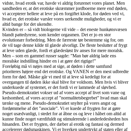
vidste, hvad erotik var, havde vi aldrig forurenet vores planet. Men
sandheden er, at det erotiske skræmmer jordboerne mere end døden,
vi accepterer hellere at leve på en forgiftet klode, for døden ved vi,
hvad er, det erotiske varsler vores uerkendte muligheder, og vi er
altid bange for det ukendte.
Kvinden er – så vidt biologerne vil vide – det eneste hunkønsvæsen
blandt pattedyrene, som kender orgasmen. Det er jo en stor
evolutionær forbedring. Men de færreste tør bestemme sig for, om
de vil tage denne kilde til glæde alvorligt. De fleste beslutter af frygt
at leve uden glæde, fordi et glædesløst liv anses for mere moralsk.
Men – som en gammel russer sagde: ”Man bør aldrig lade ens
moralske indstilling hindre en i at gøre det rigtige!”
Foreløbig må vi nøjes med at sige, at døden i dette samfund
prioriteres højere end det erotiske. Og VANEN er den mest udbredte
form for død. Måske går vi med til at leve så kedeligt for at
overgangen til døden ikke skal blive for voldsom. Men hvis vi bliver
underkuede af systemet, er det fordi vi er lammede af sløvhed.
Pseudo-demokratiet vokser ud af vores accept af livet som vane og
kedsomhed, af vores accept af ”normalitetsbegrebet” hvad man skal
tænke og mene. Pseudo-demokratiet snylter på vores angst og
fordømmelse af det ”asociale”. Vi er kuede af frygten for at gøre
noget usædvanligt, i stedet for at åbne os og leve i håbet om altid at
kunne finde noget værdifuldt og stimulerende i anderledesheden hos
hinanden. Det er frygten, der dæber al erotik og fantasi og dermed
accelererer dødsmaskinen. Vi er hverken undertrykt af staten eller af