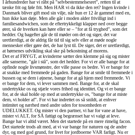
I århundreder har vi råbt på "selvbestemmelsesret", retten til at
tænke frit og føle frit. Men HAR vi da ikke den ret? Ingen kvinde i
Danmark bliver gift mod sin vilje, når hun er 12 år gammel med en,
hun ikke kan døje. Men alle går i moden alder frivilligt ind i
familiesandwichen, som de eftertrykkeligt klapper ned over begge
ører, så de hverken kan høre eller se – "for at få tryghed", som det
hedder. Og bagefter går de til møder om det og siger, det var
uretfærdigt, at de aldrig får tid til sig selv eller at møde nogle
mennesker eller gøre det, de har lyst til. De siger, det er uretfærdigt,
at børnenes udvikling skal ske på bekostning af morens.
Det er af FRYGT, at kvinderne sætter den klemme på sig og mister
alle sanserne, "går i stå", som det hedder. For vi er alle bange for at
opfinde nogle livsmønstre, der ville passe os bedre. Vi er bange for
at snakke med fremmede på gaden. Bange for at smile til fremmede i
bussen og se dem i øjnene, bange for at gå hjem med fremmede. Vi
er bange for dem, vi lever sammen med. Bange for, at de skal
undertrykke os og stjæle vores frihed og identitet. Og vi er bange
for, at de skal holde op med at undertrykke os, "bange for at miste
dem, vi holder af". For vi har indrettet os så snildt, at enhver
intimitet og nærhed med andre uden for tosomheden er
UDELUKKET. Og mister vi den partner, vi har for vane at have,
mister vi ALT, for SÅ fattigt og begrænset har vi valgt at leve.
Bange har vi altid været. Men det startede på en mere rimelig facon.
Det startede trods alt med, at vi var bange for naturen og de andre
dyr, og med god grund, for livet for jordboerne VAR farligt. Nu er