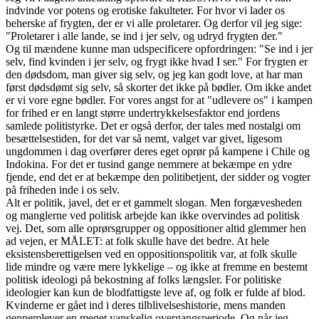
indvinde vor potens og erotiske fakulteter. For hvor vi lader os
beherske af frygten, der er vi alle proletarer. Og derfor vil jeg sige:
"Proletarer i alle lande, se ind i jer selv, og udryd frygten der."
Og til mændene kunne man udspecificere opfordringen: "Se ind i jer
selv, find kvinden i jer selv, og frygt ikke hvad I ser." For frygten er
den dødsdom, man giver sig selv, og jeg kan godt love, at har man
først dødsdømt sig selv, så skorter det ikke på bødler. Om ikke andet
er vi vore egne bødler. For vores angst for at "udlevere os" i kampen
for frihed er en langt større undertrykkelsesfaktor end jordens
samlede politistyrke. Det er også derfor, der tales med nostalgi om
besættelsestiden, for det var så nemt, valget var givet, ligesom
ungdommen i dag overfører deres eget oprør på kampene i Chile og
Indokina. For det er tusind gange nemmere at bekæmpe en ydre
fjende, end det er at bekæmpe den politibetjent, der sidder og vogter
på friheden inde i os selv.
Alt er politik, javel, det er et gammelt slogan. Men forgævesheden
og manglerne ved politisk arbejde kan ikke overvindes ad politisk
vej. Det, som alle oprørsgrupper og oppositioner altid glemmer hen
ad vejen, er MÅLET: at folk skulle have det bedre. At hele
eksistensberettigelsen ved en oppositionspolitik var, at folk skulle
lide mindre og være mere lykkelige – og ikke at fremme en bestemt
politisk ideologi på bekostning af folks længsler. For politiske
ideologier kan kun de blodfattigste leve af, og folk er fulde af blod.
Kvinderne er gået ind i deres tilblivelseshistorie, mens manden
gennemlever en meget vanskelig overgangsperiode. Og når jeg