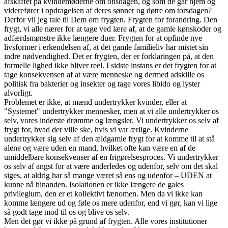
afskaffet på kvindemøderne om onsdagen, og som de går hjem og
viderefører i opdragelsen af deres sønner og døtre om torsdagen?
Derfor vil jeg tale til Dem om frygten. Frygten for forandring. Den
frygt, vi alle nærer for at tage ved lære af, at de gamle kønskoder og
adfærdsmønstre ikke længere duer. Frygten for at opfinde nye
livsformer i erkendelsen af, at det gamle familieliv har mistet sin
indre nødvendighed. Det er frygten, der er forklaringen på, at den
formelle lighed ikke bliver reel. I sidste instans er det frygten for at
tage konsekvensen af at være menneske og dermed adskille os
politisk fra bakterier og insekter og tage vores libido og lyster
alvorligt.
Problemet er ikke, at mænd undertrykker kvinder, eller at
"Systemet" undertrykker mennesker, men at vi alle undertrykker os
selv, vores inderste drømme og længsler. Vi undertrykker os selv af
frygt for, hvad der ville ske, hvis vi var ærlige. Kvinderne
undertrykker sig selv af den ældgamle frygt for at komme til at stå
alene og være uden en mand, hvilket ofte kan være en af de
umiddelbare konsekvenser af en frigørelsesproces. Vi undertrykker
os selv af angst for at være anderledes og udenfor, selv om det skal
siges, at aldrig har så mange været så ens og udenfor – UDEN at
kunne nå hinanden. Isolationen er ikke længere de gales
privilegium, den er et kollektivt fænomen. Men da vi ikke kan
komme længere ud og føle os mere udenfor, end vi gør, kan vi lige
så godt tage mod til os og blive os selv.
Men det gør vi ikke på grund af frygten. Alle vores institutioner