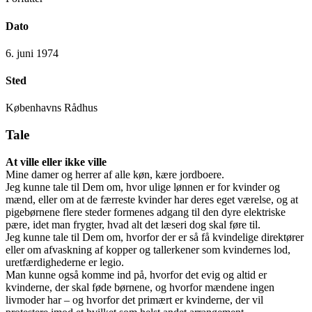
Dato
6. juni 1974
Sted
Københavns Rådhus
Tale
At ville eller ikke ville
Mine damer og herrer af alle køn, kære jordboere.
Jeg kunne tale til Dem om, hvor ulige lønnen er for kvinder og
mænd, eller om at de færreste kvinder har deres eget værelse, og at
pigebørnene flere steder formenes adgang til den dyre elektriske
pære, idet man frygter, hvad alt det læseri dog skal føre til.
Jeg kunne tale til Dem om, hvorfor der er så få kvindelige direktører
eller om afvaskning af kopper og tallerkener som kvindernes lod,
uretfærdighederne er legio.
Man kunne også komme ind på, hvorfor det evig og altid er
kvinderne, der skal føde børnene, og hvorfor mændene ingen
livmoder har – og hvorfor det primært er kvinderne, der vil