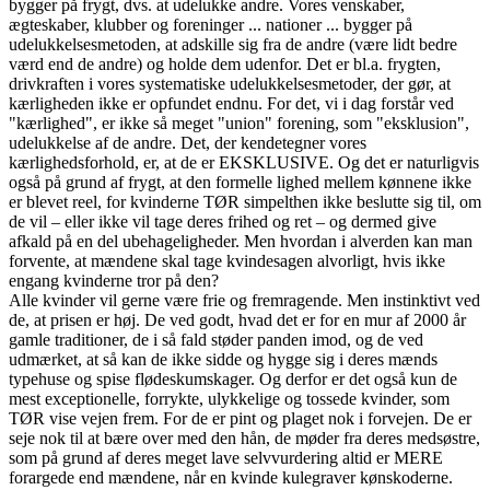
bygger på frygt, dvs. at udelukke andre. Vores venskaber,
ægteskaber, klubber og foreninger ... nationer ... bygger på
udelukkelsesmetoden, at adskille sig fra de andre (være lidt bedre
værd end de andre) og holde dem udenfor. Det er bl.a. frygten,
drivkraften i vores systematiske udelukkelsesmetoder, der gør, at
kærligheden ikke er opfundet endnu. For det, vi i dag forstår ved
"kærlighed", er ikke så meget "union" forening, som "eksklusion",
udelukkelse af de andre. Det, der kendetegner vores
kærlighedsforhold, er, at de er EKSKLUSIVE. Og det er naturligvis
også på grund af frygt, at den formelle lighed mellem kønnene ikke
er blevet reel, for kvinderne TØR simpelthen ikke beslutte sig til, om
de vil – eller ikke vil tage deres frihed og ret – og dermed give
afkald på en del ubehageligheder. Men hvordan i alverden kan man
forvente, at mændene skal tage kvindesagen alvorligt, hvis ikke
engang kvinderne tror på den?
Alle kvinder vil gerne være frie og fremragende. Men instinktivt ved
de, at prisen er høj. De ved godt, hvad det er for en mur af 2000 år
gamle traditioner, de i så fald støder panden imod, og de ved
udmærket, at så kan de ikke sidde og hygge sig i deres mænds
typehuse og spise flødeskumskager. Og derfor er det også kun de
mest exceptionelle, forrykte, ulykkelige og tossede kvinder, som
TØR vise vejen frem. For de er pint og plaget nok i forvejen. De er
seje nok til at bære over med den hån, de møder fra deres medsøstre,
som på grund af deres meget lave selvvurdering altid er MERE
forargede end mændene, når en kvinde kulegraver kønskoderne.