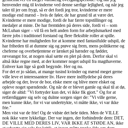
henvender mig til kvinderne ved denne særlige lejlighed, og når jeg
taler til jer om frygt, så er det fordi jeg tror, kvinderne er mere
modige end mænd – hvis de føler, de har grund til at være det.
Kvinderne er mere modige, fordi de har færre topstillinger og
medaljer at miste. De har fremtiden på deres side, fordi vi – som
McLuhan siger – vil få en helt anden form for arbejdsmarked med
færre jobs i traditionel forstand og flere fleksible roller at spille.
Kvinderne har muligheden for at komme med fantasifulde udspil, de
har friheden til at dumme sig og prøve sig frem, mens politikerne og
cheferne og overbetjentene er lænket på hænder og fødder,
ræveangst for, at nogen skal sætte en plet på dem. Derfor skal vi
altså ikke regne med, at der kommer noget udspil fra magthaverne.
Enhver kan lige så godt begynde. Her og nu.
For det er jo sådan, at mange tusind kvinder og mænd meget gerne
ville leve et interessantere liv. Have mere indflydelse på deres
arbejde og der, hvor de bor, elske mere og blive mere elsket og
opleve noget spændende. Og når de er blevet gamle og skal til at dø,
siger de altid: "Vi fortryder kun det, vi ikke fik gjort." Og for at
retfærdiggøre sig selv og dulme sorgen siger de: "Vi ville gerne,
men kunne ikke, for vi var undertrykte, vi måtte ikke, vi var ikke
frie."
Men vist var de frie! Og de vidste det hele tiden. Men de VILLE
nok ikke være lykkelige. Der var ingen, der forhindrede dem: DET,
DE VILLE MED DERES LIV, VAR IKKE AT STØDE AN, ikke