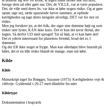
at udsætte sig selv for kritik, at ingen måtte tænke ilde om dem,
hænge dem ud eller gøre nar. Det, de VILLE, var at være populære.
Det, de ville med deres liv, var ikke at løbe nogen risiko. Og at gøre
oprør, sige nej, sætte upassende farver sammen, at opfinde
kærligheden og tage deres længsler alvorligt, DET var for stor en
risiko.
Men jeg forsikrer jer, at det folk, der siger sine drømme højt og som
elsker sine lyster, KAN ikke kues. Det er kun det tavse flertal, der
tugtes. Så derfor UD med sproget! Tal så højt, at vi kan høre det!
Det er yderst interessant for planetens fremtid, hvad det er, I
drømmer.
Og der ER ikke noget at frygte. Man kan allerhøjst blive brændt på
bålet, det er en lille risiko blandt de mange, man må løbe.
Kilde
Kilde
Manuskript taget fra Brøgger, Suzanne (1975): Kærlighedens veje &
vildveje. Gyldendal s 20-27 med tilladelse fra taler
Kildetype
Dokumentation i bogværk