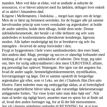
manden. Men ved ikke at elske, ved at undlade at udnytte de
ressourcer, vi er blevet udstyret med fra fødslen, deltager hver enkelt
af os aktivt i hinandens død.
Krigene i Mellemøsten, i Indokina ... meget kan siges om de krige.
Men de er først og fremmest uerotiske, for de bygger alle på samme
hævdvundne princip som vores venskaber og ægteskaber: at holde
de andre udenfor, holde dem tilbage, holde dem nede. Denne
udelukkelsesmetode, der består i at ville definere sig selv som
anderledes er konformismens allersikreste kendetegn, ligesom
moden. Alle køber moderigtigt tøj for at fremhæve sig selv fra
mængden - hvorved de netop forsvinder i den.
Frygt er byggestenen i hele vores samfundsorden; den enes brød,
den andens død. Magt, prestige og succes er uløseligt forbundet med
misbrug af de svage og udelukkelse af taberne. Den frygt, jeg taler
om, blev for nylig udkrystalliseret i den mest UEROTISKE affaire,
jeg personligt har oplevet: Watergate. Her igen var det angsten for,
hvad de andre sagde, hemmelighedskræmmeriet, mystifikation,
forvrængninger og løgn. Det er samme opskrift de borgerlige
ægteskaber går efter, som vi f.eks. ser det i Chabrols film
Den utro
Hustru
. Først indretter man sig omhyggeligt sådan, at al fortrolighed
mellem ægtefællerne bliver tabu og alle væsentlige følelsesmæssige
anliggender forties, "for visse lyster taler man ikke højt om". Når
man så keder sig rigtigt bravt, ansætter man en spion for at finde ud
af, hvad den anden foretager sig, for at få det lidt morsommere.
Jeg vil i dagens anledning opfordre til REJSNING for, at vi kan