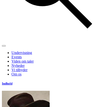
Undervisning
Events
Viden om taler
Nyheder
Vi tilbyder
Om os
Indhold