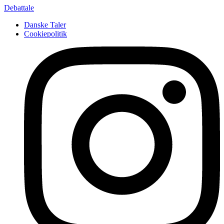
Debattale
Danske Taler
Cookiepolitik