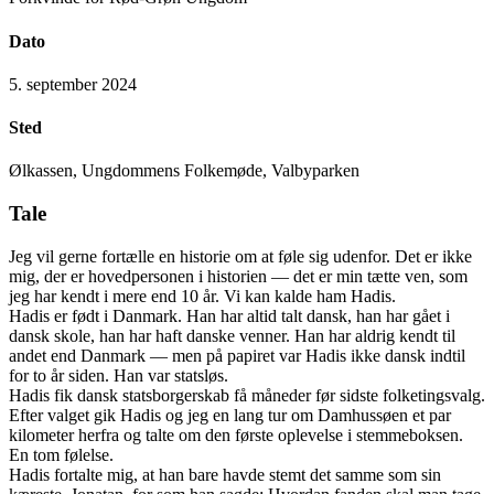
Dato
5. september 2024
Sted
Ølkassen, Ungdommens Folkemøde, Valbyparken
Tale
Jeg vil gerne fortælle en historie om at føle sig udenfor. Det er ikke
mig, der er hovedpersonen i historien — det er min tætte ven, som
jeg har kendt i mere end 10 år. Vi kan kalde ham Hadis.
Hadis er født i Danmark. Han har altid talt dansk, han har gået i
dansk skole, han har haft danske venner. Han har aldrig kendt til
andet end Danmark — men på papiret var Hadis ikke dansk indtil
for to år siden. Han var statsløs.
Hadis fik dansk statsborgerskab få måneder før sidste folketingsvalg.
Efter valget gik Hadis og jeg en lang tur om Damhussøen et par
kilometer herfra og talte om den første oplevelse i stemmeboksen.
En tom følelse.
Hadis fortalte mig, at han bare havde stemt det samme som sin