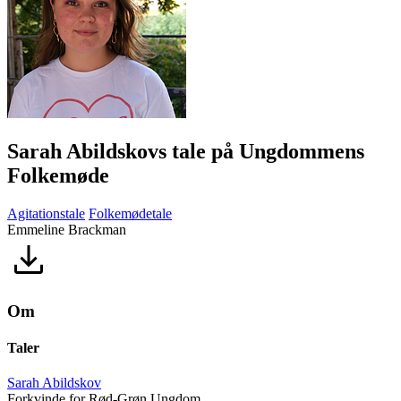
Sarah Abildskovs tale på Ungdommens
Folkemøde
Agitationstale
Folkemødetale
Emmeline Brackman
Om
Taler
Sarah Abildskov
Forkvinde for Rød-Grøn Ungdom