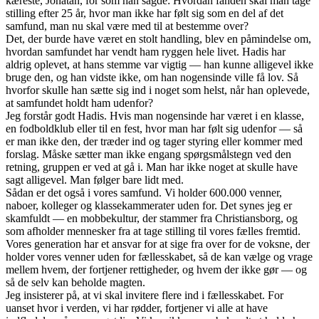
kæreste, Jonatan, for som han sagde: Hvordan fanden skal man tage
stilling efter 25 år, hvor man ikke har følt sig som en del af det
samfund, man nu skal være med til at bestemme over?
Det, der burde have været en stolt handling, blev en påmindelse om,
hvordan samfundet har vendt ham ryggen hele livet. Hadis har
aldrig oplevet, at hans stemme var vigtig — han kunne alligevel ikke
bruge den, og han vidste ikke, om han nogensinde ville få lov. Så
hvorfor skulle han sætte sig ind i noget som helst, når han oplevede,
at samfundet holdt ham udenfor?
Jeg forstår godt Hadis. Hvis man nogensinde har været i en klasse,
en fodboldklub eller til en fest, hvor man har følt sig udenfor — så
er man ikke den, der træder ind og tager styring eller kommer med
forslag. Måske sætter man ikke engang spørgsmålstegn ved den
retning, gruppen er ved at gå i. Man har ikke noget at skulle have
sagt alligevel. Man følger bare lidt med.
Sådan er det også i vores samfund. Vi holder 600.000 venner,
naboer, kolleger og klassekammerater uden for. Det synes jeg er
skamfuldt — en mobbekultur, der stammer fra Christiansborg, og
som afholder mennesker fra at tage stilling til vores fælles fremtid.
Vores generation har et ansvar for at sige fra over for de voksne, der
holder vores venner uden for fællesskabet, så de kan vælge og vrage
mellem hvem, der fortjener rettigheder, og hvem der ikke gør — og
så de selv kan beholde magten.
Jeg insisterer på, at vi skal invitere flere ind i fællesskabet. For
uanset hvor i verden, vi har rødder, fortjener vi alle at have