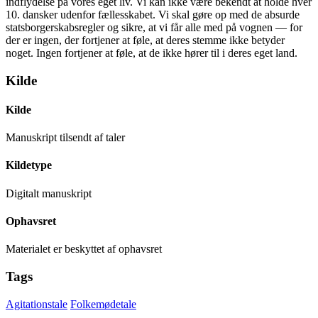
indflydelse på vores eget liv. Vi kan ikke være bekendt at holde hver
10. dansker udenfor fællesskabet. Vi skal gøre op med de absurde
statsborgerskabsregler og sikre, at vi får alle med på vognen — for
der er ingen, der fortjener at føle, at deres stemme ikke betyder
noget. Ingen fortjener at føle, at de ikke hører til i deres eget land.
Kilde
Kilde
Manuskript tilsendt af taler
Kildetype
Digitalt manuskript
Ophavsret
Materialet er beskyttet af ophavsret
Tags
Agitationstale
Folkemødetale