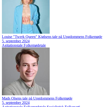
Louise "Twerk Queen" Kjølsens tale på Ungdommens Folkemøde
5. september 2024
Agitationstale
Folkemødetale
Mads Olsens tale på Ungdommens Folkemøde
5. september 2024
Agitationstale
Folkemødetale
Socialistisk Folkeparti