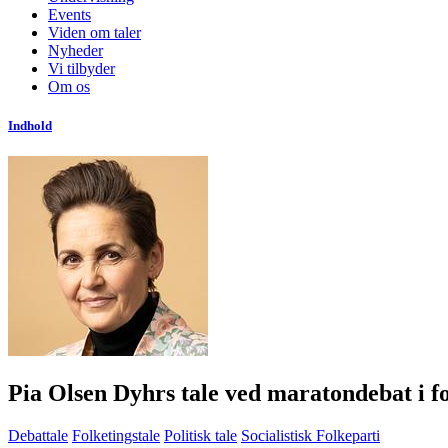
Events
Viden om taler
Nyheder
Vi tilbyder
Om os
Indhold
Pia Olsen Dyhrs tale ved maratondebat i fo
Debattale
Folketingstale
Politisk tale
Socialistisk Folkeparti