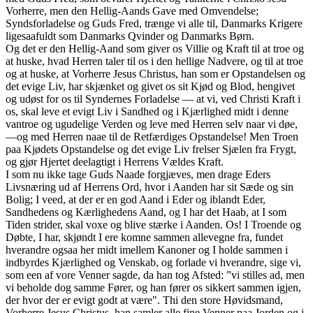
Vorherre, men den Hellig-Aands Gave med Omvendelse;
Syndsforladelse og Guds Fred, trænge vi alle til, Danmarks Krigere
ligesaafuldt som Danmarks Qvinder og Danmarks Børn.
Og det er den Hellig-Aand som giver os Villie og Kraft til at troe og
at huske, hvad Herren taler til os i den hellige Nadvere, og til at troe
og at huske, at Vorherre Jesus Christus, han som er Opstandelsen og
det evige Liv, har skjænket og givet os sit Kjød og Blod, hengivet
og udøst for os til Syndernes Forladelse — at vi, ved Christi Kraft i
os, skal leve et evigt Liv i Sandhed og i Kjærlighed midt i denne
vantroe og ugudelige Verden og leve med Herren selv naar vi døe,
—og med Herren naae til de Retfærdiges Opstandelse! Men Troen
paa Kjødets Opstandelse og det evige Liv frelser Sjælen fra Frygt,
og gjør Hjertet deelagtigt i Herrens Vældes Kraft.
I som nu ikke tage Guds Naade forgjæves, men drage Eders
Livsnæring ud af Herrens Ord, hvor i Aanden har sit Sæde og sin
Bolig; I veed, at der er en god Aand i Eder og iblandt Eder,
Sandhedens og Kærlighedens Aand, og I har det Haab, at I som
Tiden strider, skal voxe og blive stærke i Aanden. Os! I Troende og
Døbte, I har, skjøndt I ere komne sammen allevegne fra, fundet
hverandre ogsaa her midt imellem Kanoner og I holde sammen i
indbyrdes Kjærlighed og Venskab, og forlade vi hverandre, sige vi,
som een af vore Venner sagde, da han tog Afsted: ”vi stilles ad, men
vi beholde dog samme Fører, og han fører os sikkert sammen igjen,
der hvor der er evigt godt at være". Thi den store Høvidsmand,
Vorherre Jesus Christus, han samler alle fine Venner paa Jorden og i