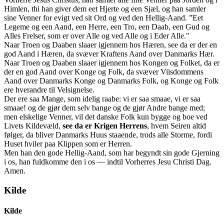
Himlen, thi han giver dem eet Hjerte og een Sjæl, og han samler
sine Venner for evigt ved sit Ord og ved den Hellig-Aand. ”Eet
Legeme og een Aand, een Herre, een Tro, een Daab, een Gud og
Alles Frelser, som er over Alle og ved Alle og i Eder Alle."
Naar Troen og Daaben slaaer igjennem hos Hæren, see da er der en
god Aand i Hæren, da svæver Kraftens Aand over Danmarks Hær.
Naar Troen og Daaben slaaer igjennem hos Kongen og Folket, da er
der en god Aand over Konge og Folk, da svæver Viisdommens
Aand over Danmarks Konge og Danmarks Folk, og Konge og Folk
ere hverandre til Velsignelse.
Der ere saa Mange, som idelig raabe: vi er saa smaae, vi er saa
smaae! og de gjør dem selv bange og de gjør Andre bange med;
men elskelige Venner, vil det danske Folk kun bygge og boe ved
Livets Kildevæld,
see da er Krigen Herrens
, hvem Seiren altid
følger, da bliver Danmarks Huus staaende, trods alle Storme, fordi
Huset hviler paa Klippen som er Herren.
Men han den gode Hellig-Aand, som har begyndt sin gode Gjerning
i os, han fuldkomme den i os — indtil Vorherres Jesu Christi Dag.
Amen.
Kilde
Kilde