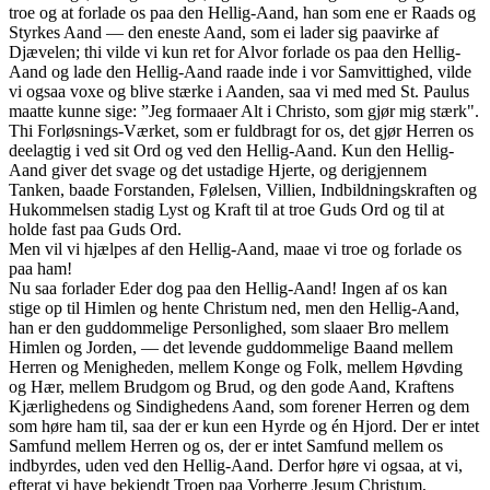
troe og at forlade os paa den Hellig-Aand, han som ene er Raads og
Styrkes Aand — den eneste Aand, som ei lader sig paavirke af
Djævelen; thi vilde vi kun ret for Alvor forlade os paa den Hellig-
Aand og lade den Hellig-Aand raade inde i vor Samvittighed, vilde
vi ogsaa voxe og blive stærke i Aanden, saa vi med med St. Paulus
maatte kunne sige: ”Jeg formaaer Alt i Christo, som gjør mig stærk".
Thi Forløsnings-Værket, som er fuldbragt for os, det gjør Herren os
deelagtig i ved sit Ord og ved den Hellig-Aand. Kun den Hellig-
Aand giver det svage og det ustadige Hjerte, og derigjennem
Tanken, baade Forstanden, Følelsen, Villien, Indbildningskraften og
Hukommelsen stadig Lyst og Kraft til at troe Guds Ord og til at
holde fast paa Guds Ord.
Men vil vi hjælpes af den Hellig-Aand, maae vi troe og forlade os
paa ham!
Nu saa forlader Eder dog paa den Hellig-Aand! Ingen af os kan
stige op til Himlen og hente Christum ned, men den Hellig-Aand,
han er den guddommelige Personlighed, som slaaer Bro mellem
Himlen og Jorden, — det levende guddommelige Baand mellem
Herren og Menigheden, mellem Konge og Folk, mellem Høvding
og Hær, mellem Brudgom og Brud, og den gode Aand, Kraftens
Kjærlighedens og Sindighedens Aand, som forener Herren og dem
som høre ham til, saa der er kun een Hyrde og én Hjord. Der er intet
Samfund mellem Herren og os, der er intet Samfund mellem os
indbyrdes, uden ved den Hellig-Aand. Derfor høre vi ogsaa, at vi,
efterat vi have bekjendt Troen paa Vorherre Jesum Christum,