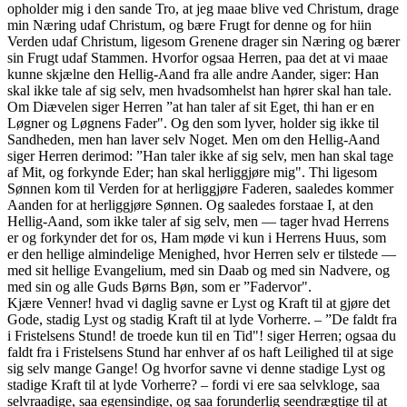
opholder mig i den sande Tro, at jeg maae blive ved Christum, drage
min Næring udaf Christum, og bære Frugt for denne og for hiin
Verden udaf Christum, ligesom Grenene drager sin Næring og bærer
sin Frugt udaf Stammen. Hvorfor ogsaa Herren, paa det at vi maae
kunne skjælne den Hellig-Aand fra alle andre Aander, siger: Han
skal ikke tale af sig selv, men hvadsomhelst han hører skal han tale.
Om Diævelen siger Herren ”at han taler af sit Eget, thi han er en
Løgner og Løgnens Fader". Og den som lyver, holder sig ikke til
Sandheden, men han laver selv Noget. Men om den Hellig-Aand
siger Herren derimod: ”Han taler ikke af sig selv, men han skal tage
af Mit, og forkynde Eder; han skal herliggjøre mig". Thi ligesom
Sønnen kom til Verden for at herliggjøre Faderen, saaledes kommer
Aanden for at herliggjøre Sønnen. Og saaledes forstaae I, at den
Hellig-Aand, som ikke taler af sig selv, men — tager hvad Herrens
er og forkynder det for os, Ham møde vi kun i Herrens Huus, som
er den hellige almindelige Menighed, hvor Herren selv er tilstede —
med sit hellige Evangelium, med sin Daab og med sin Nadvere, og
med sin og alle Guds Børns Bøn, som er ”Fadervor".
Kjære Venner! hvad vi daglig savne er Lyst og Kraft til at gjøre det
Gode, stadig Lyst og stadig Kraft til at lyde Vorherre. – ”De faldt fra
i Fristelsens Stund! de troede kun til en Tid"! siger Herren; ogsaa du
faldt fra i Fristelsens Stund har enhver af os haft Leilighed til at sige
sig selv mange Gange! Og hvorfor savne vi denne stadige Lyst og
stadige Kraft til at lyde Vorherre? – fordi vi ere saa selvkloge, saa
selvraadige, saa egensindige, og saa forunderlig seendrægtige til at