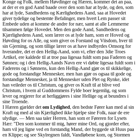
Konge og Folk, mellem Høvdinger og Hæren, kommer det an paa,
at der er en god Aand baade over den som har at byde, og den, som
har at lyde, Sandhedens og Kærlighedens Aand, saa at Hovedet
giver tydelige og bestemte Befalinger, men hvert Lem passer sit
Embede uden at komme de andre for nær, samt at alle Lemmerne
tilsammen følge Hovedet. Men den gode Aand, Sandhedens og
Kjærlighedens Aand, som lærer os at lyde ham, som er Hoved og
Høvding for os Alle, og som giver os Forstand og Viisdom, hver til
sin Gjerning, og som tillige lærer os at have indbyrdes Omsorg for
hverandre, det er den Hellig-Aand, som vi, efter den 3die Troes
Artikel, ere kaldede til at troe paa ligesaa fuldt som paa Faderen og
Sønnen; og i den Hellig-Aands Navn ere vi døbte ligesaa fuldt som i
Faderens og i Sønnens, kun den Hellig-Aand gjør os til skikkelige,
gode og forstandige Mennesker, men han gjør os ogsaa til gode og
forstandige Mennesker, ja til Mennesker uden Plet og Rynke, idet
han veileder os til Christum, og giver os Kraft til at blive ved
Christum, i hvem al Guddommens Fylde boer legemlig, og som
lever og regjerer for at herliggjøres i sine Hellige og at beundres i
sine Troende.
I Hæren gjælder det
om Lydighed
, den bedste Fører kan med al sin
Kraft og med al sin Kjærlighed ikke hjælpe sine Folk, naar de ere
ulydige. — Men saa taler Herren, han som er Føreren for Lysets
Hær: ”Den som kommer til mig, hører mine Ord, og gjorder efter,
ham vil jeg ligne ved en forstandig Mand, der byggede sit Huus paa
en Klippe; og see Skylregnen faldt, Vandløbene kom, og Stormen