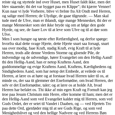
reiste sig og styrtede ind over Huset, men Huset faldt ikke, men det
blev staaende; thi det var bygget paa en Klippe"; thi kjærre Venner!
Kun naar vi lyde Vorherre, blive vi frelste fra Alt Ondt med Herren,
og salige med Herren; de Ulydige, de gaae tilgrunde. — Man skal
tude med de Ulve, man er iblandt, sige mange Mennesker, thi der er
mange Mennesker som slet ikke bryde sig om at følge den gode
Hyrde, og see, de faaer Lov til at leve som Ulve og til at døe som
Ulve.
Men I som hungre og tørste efter Retfærdighed, og derfor spørge:
hvorfra skal dette svage Hjerte, dette Hjerte snart saa forsagt, snart
saa over modig, faae Kraft, stadig Kraft, evig Kraft til at lyde
Herren, trods alle denne Verdens Storme og gloende Pile, de
indvendige og de udvendige, hører Evangeliet om den Hellig-Aand!
thi den Hellig-Aand, han er netop Kraftens Aand, den
guddommelige og evige Kraftens Aand, Kraftens, Kærlighedens og
Sindighedens Aand, som har netop det Embede, at veilede os til
Herren, at lære os at høre og at forstaae hvad Herren taler til os, at
minde os, der saa tit glemmer det Enefornødne, om hvad Herren, der
selv er det Enefornødne, taler; og at lære os at holde Alt, hvad
Herren har befalet os. Thi ikke af min egen Kraft og Fornuft kan jeg
troe paa Jesum Christum min Herre, eller komme til ham; men det er
den Hellig-Aand som ved Evangeliet kalder mig til Herren, som ved
Guds Ordet, der er seiet til Vandet i Daaben, og — ved Hjertets Tro
paa dette Ord, gjenføder mig til at see Guds Rige, og som ved
Menighedslivet og ved den hellige Nadvere og ved Herrens Bøn