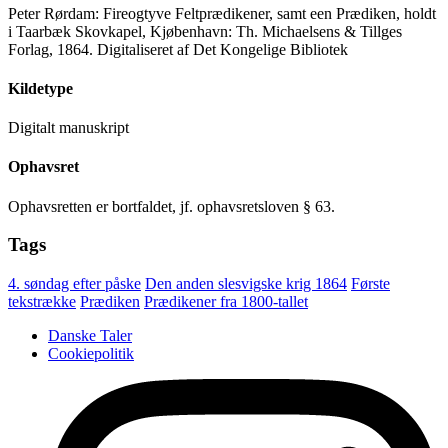
Peter Rørdam: Fireogtyve Feltprædikener, samt een Prædiken, holdt
i Taarbæk Skovkapel, Kjøbenhavn: Th. Michaelsens & Tillges
Forlag, 1864. Digitaliseret af Det Kongelige Bibliotek
Kildetype
Digitalt manuskript
Ophavsret
Ophavsretten er bortfaldet, jf. ophavsretsloven § 63.
Tags
4. søndag efter påske
Den anden slesvigske krig 1864
Første
tekstrække
Prædiken
Prædikener fra 1800-tallet
Danske Taler
Cookiepolitik