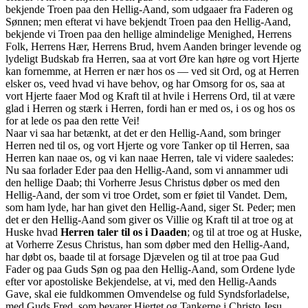
bekjende Troen paa den Hellig-Aand, som udgaaer fra Faderen og
Sønnen; men efterat vi have bekjendt Troen paa den Hellig-Aand,
bekjende vi Troen paa den hellige almindelige Menighed, Herrens
Folk, Herrens Hær, Herrens Brud, hvem Aanden bringer levende og
lydeligt Budskab fra Herren, saa at vort Øre kan høre og vort Hjerte
kan fornemme, at Herren er nær hos os — ved sit Ord, og at Herren
elsker os, veed hvad vi have behov, og har Omsorg for os, saa at
vort Hjerte faaer Mod og Kraft til at hvile i Herrens Ord, til at være
glad i Herren og stærk i Herren, fordi han er med os, i os og hos os
for at lede os paa den rette Vei!
Naar vi saa har betænkt, at det er den Hellig-Aand, som bringer
Herren ned til os, og vort Hjerte og vore Tanker op til Herren, saa
Herren kan naae os, og vi kan naae Herren, tale vi videre saaledes:
Nu saa forlader Eder paa den Hellig-Aand, som vi annammer udi
den hellige Daab; thi Vorherre Jesus Christus døber os med den
Hellig-Aand, der som vi troe Ordet, som er føiet til Vandet. Dem,
som ham lyde, har han givet den Hellig-Aand, siger St. Peder; men
det er den Hellig-Aand som giver os Villie og Kraft til at troe og at
Huske hvad
Herren taler til os i Daaden
; og til at troe og at Huske,
at Vorherre Zesus Christus, han som døber med den Hellig-Aand,
har døbt os, baade til at forsage Djævelen og til at troe paa Gud
Fader og paa Guds Søn og paa den Hellig-Aand, som Ordene lyde
efter vor apostoliske Bekjendelse, at vi, med den Hellig-Aands
Gave, skal eie fuldkommen Omvendelse og fuld Syndsforladelse,
med Guds Fred, som bevarer Hjertet og Tankerne i Christo Jesu