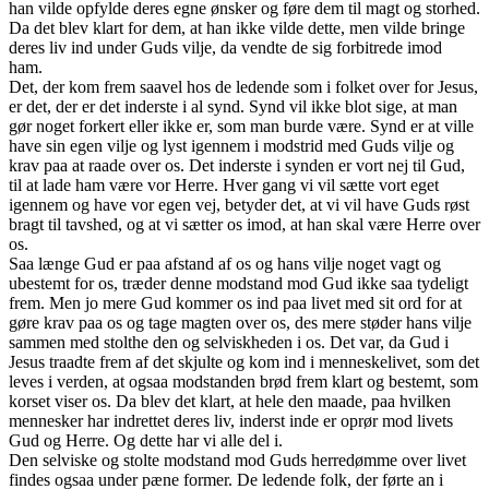
han vilde opfylde deres egne ønsker og føre dem til magt og storhed.
Da det blev klart for dem, at han ikke vilde dette, men vilde bringe
deres liv ind under Guds vilje, da vendte de sig forbitrede imod
ham.
Det, der kom frem saavel hos de ledende som i folket over for Jesus,
er det, der er det inderste i al synd. Synd vil ikke blot sige, at man
gør noget forkert eller ikke er, som man burde være. Synd er at ville
have sin egen vilje og lyst igennem i modstrid med Guds vilje og
krav paa at raade over os. Det inderste i synden er vort nej til Gud,
til at lade ham være vor Herre. Hver gang vi vil sætte vort eget
igennem og have vor egen vej, betyder det, at vi vil have Guds røst
bragt til tavshed, og at vi sætter os imod, at han skal være Herre over
os.
Saa længe Gud er paa afstand af os og hans vilje noget vagt og
ubestemt for os, træder denne modstand mod Gud ikke saa tydeligt
frem. Men jo mere Gud kommer os ind paa livet med sit ord for at
gøre krav paa os og tage magten over os, des mere støder hans vilje
sammen med stolthe den og selviskheden i os. Det var, da Gud i
Jesus traadte frem af det skjulte og kom ind i menneskelivet, som det
leves i verden, at ogsaa modstanden brød frem klart og bestemt, som
korset viser os. Da blev det klart, at hele den maade, paa hvilken
mennesker har indrettet deres liv, inderst inde er oprør mod livets
Gud og Herre. Og dette har vi alle del i.
Den selviske og stolte modstand mod Guds herredømme over livet
findes ogsaa under pæne former. De ledende folk, der førte an i