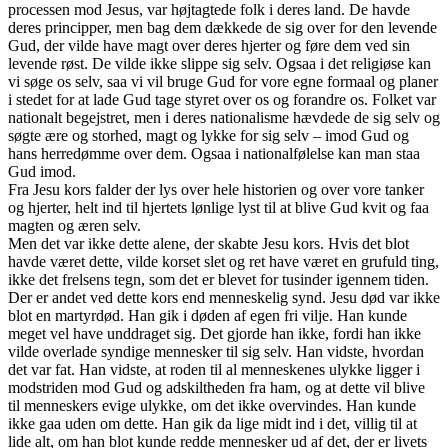
processen mod Jesus, var højtagtede folk i deres land. De havde
deres principper, men bag dem dækkede de sig over for den levende
Gud, der vilde have magt over deres hjerter og føre dem ved sin
levende røst. De vilde ikke slippe sig selv. Ogsaa i det religiøse kan
vi søge os selv, saa vi vil bruge Gud for vore egne formaal og planer
i stedet for at lade Gud tage styret over os og forandre os. Folket var
nationalt begejstret, men i deres nationalisme hævdede de sig selv og
søgte ære og storhed, magt og lykke for sig selv – imod Gud og
hans herredømme over dem. Ogsaa i nationalfølelse kan man staa
Gud imod.
Fra Jesu kors falder der lys over hele historien og over vore tanker
og hjerter, helt ind til hjertets lønlige lyst til at blive Gud kvit og faa
magten og æren selv.
Men det var ikke dette alene, der skabte Jesu kors. Hvis det blot
havde været dette, vilde korset slet og ret have været en grufuld ting,
ikke det frelsens tegn, som det er blevet for tusinder igennem tiden.
Der er andet ved dette kors end menneskelig synd. Jesu død var ikke
blot en martyrdød. Han gik i døden af egen fri vilje. Han kunde
meget vel have unddraget sig. Det gjorde han ikke, fordi han ikke
vilde overlade syndige mennesker til sig selv. Han vidste, hvordan
det var fat. Han vidste, at roden til al menneskenes ulykke ligger i
modstriden mod Gud og adskiltheden fra ham, og at dette vil blive
til menneskers evige ulykke, om det ikke overvindes. Han kunde
ikke gaa uden om dette. Han gik da lige midt ind i det, villig til at
lide alt, om han blot kunde redde mennesker ud af det, der er livets