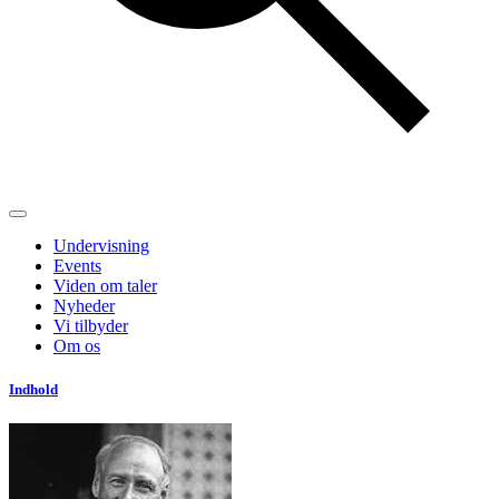
Undervisning
Events
Viden om taler
Nyheder
Vi tilbyder
Om os
Indhold