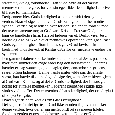
største ulykke og forbandelse. Han vilde bære alt det værste,
mennesker kunde gøre, for ved sin egen lidende kærlighed at blive
til frelse for mennesker.
Derigennem blev Guds kærlighed aabenbar midt i den syndige
verden. Naar vi siger, at det var Guds kærlighed, der her mødte
synden i verden og handlede over for den, saa er det, fordi vi med
det nye testamente tror, at Gud var i Kristus. Det var Gud, der talte i
ham og handlede i ham. Han og faderen var ét. Derfor viser Jesu
lidelse og død os ikke blot et menneskes opofrende kærlighed, men
Guds egen kærlighed. Som Paulus siger: »Gud beviser sin
kærlighed til os derved, at Kristus døde for os, medens vi endnu var
syndere«.
I en gammel italiensk kirke findes der et billede af Jesus paa korset,
hvor man skimter den evige fader bag den korsfæstede. Faderens
hænder er bag sønnens, og de nagler, der gennemborer sønnens,
saarer ogsaa faderens. Denne gamle maler vilde paa det eneste
sprog, han havde til sin raadighed, sige det, som ofte er blevet glemt,
at Gud var i Kristus, og at det er Guds kærlighed, der i Jesus gaar til
korset for at frelse mennesker. Faderens kærlighed skulde ikke
vindes ved et offer. Det er tværtimod hans kærlighed, der er udtrykt i
ofret paa Golgata.
Hvad siger da dette kors os om Guds kærlighed?
Det siger os for det første, at Gud ikke er uden for, hvad der sker i
denne verden, hvor der er saa meget ondt og saa megen lidelse.
Syndens verden er ogsaa lidelsernes verden. Dette er Gud ikke uden