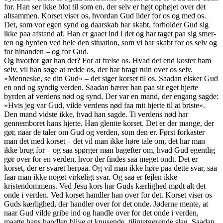
for. Han ser ikke blot til som en, der selv er højt ophøjet over det
altsammen. Korset viser os, hvordan Gud lider for os og med os.
Det, som vor egen synd og daarskab har skabt, forholder Gud sig
ikke paa afstand af. Han er gaaet ind i det og har taget paa sig smer-
ten og byrden ved hele den situation, som vi har skabt for os selv og
for hinanden – og for Gud.
Og hvorfor gør han det? For at frelse os. Hvad det end koster ham
selv, vil han søge at redde os, der har bragt ruin over os selv.
»Menneske, se din Gud« – det siger korset til os. Saadan elsker Gud
en ond og syndig verden. Saadan bærer han paa sit eget hjerte
byrden af verdens nød og synd. Der var en mand, der engang sagde:
»Hvis jeg var Gud, vilde verdens nød faa mit hjerte til at briste«.
Den mand vidste ikke, hvad han sagde. Ti verdens nød har
gennemboret hans hjerte. Han glemte korset. Det er der mange, der
gør, naar de taler om Gud og verden, som den er. Først forkaster
man det med korset – det vil man ikke høre tale om, det har man
ikke brug for – og saa spørger man bagefter om, hvad Gud egentlig
gør over for en verden, hvor der findes saa meget ondt. Det er
korset, der er svaret herpaa. Og vil man ikke høre paa dette svar, saa
faar man ikke noget virkeligt svar. Og saa er fejlen ikke
kristendommens. Ved Jesu kors har Guds kærlighed mødt alt det
onde i verden. Ved korset handler han over for det. Korset viser os
Guds kærlighed, der handler over for det onde. Jøderne mente, at
naar Gud vilde gribe ind og handle over for det onde i verden,
maatte hans handlen blive et knusende, tilintetgørende slag. Saadan