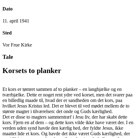
Dato
11. april 1941
Sted
Vor Frue Kirke
Tale
Korsets to planker
Et kors er tømret sammen af to planker – en langbjælke og en
tværbjælke. Dette er noget rent ydre ved korset, men det svarer paa
en billedlig maade til, hvad der er sandheden om det kors, paa
hvilket Jesus Kristus led. Det er blevet til ved mødet mellem de to
største magter i tilværelsen: det onde og Guds kærlighed.
Det er disse to magters sammentræf i Jesu liv, der har skabt dette
kors. Fjern en af dem – og dette kors vilde ikke have været der. I en
verden uden synd havde den kærlig hed, der fyldte Jesus, ikke
maattet lide et kors. Og havde det ikke været Guds kærlighed, der