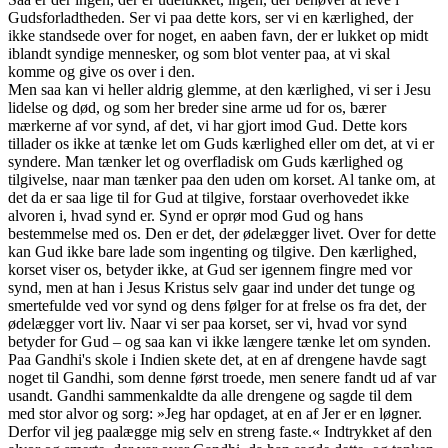
Gudsforladtheden. Ser vi paa dette kors, ser vi en kærlighed, der
ikke standsede over for noget, en aaben favn, der er lukket op midt
iblandt syndige mennesker, og som blot venter paa, at vi skal
komme og give os over i den.
Men saa kan vi heller aldrig glemme, at den kærlighed, vi ser i Jesu
lidelse og død, og som her breder sine arme ud for os, bærer
mærkerne af vor synd, af det, vi har gjort imod Gud. Dette kors
tillader os ikke at tænke let om Guds kærlighed eller om det, at vi er
syndere. Man tænker let og overfladisk om Guds kærlighed og
tilgivelse, naar man tænker paa den uden om korset. Al tanke om, at
det da er saa lige til for Gud at tilgive, forstaar overhovedet ikke
alvoren i, hvad synd er. Synd er oprør mod Gud og hans
bestemmelse med os. Den er det, der ødelægger livet. Over for dette
kan Gud ikke bare lade som ingenting og tilgive. Den kærlighed,
korset viser os, betyder ikke, at Gud ser igennem fingre med vor
synd, men at han i Jesus Kristus selv gaar ind under det tunge og
smertefulde ved vor synd og dens følger for at frelse os fra det, der
ødelægger vort liv. Naar vi ser paa korset, ser vi, hvad vor synd
betyder for Gud – og saa kan vi ikke længere tænke let om synden.
Paa Gandhi's skole i Indien skete det, at en af drengene havde sagt
noget til Gandhi, som denne først troede, men senere fandt ud af var
usandt. Gandhi sammenkaldte da alle drengene og sagde til dem
med stor alvor og sorg: »Jeg har opdaget, at en af Jer er en løgner.
Derfor vil jeg paalægge mig selv en streng faste.« Indtrykket af den