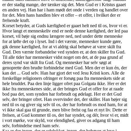
er der stadig mange, der tænker sig det. Men Gud er i Kristus gaaet
en anden vej. Han har i ham mødt det onde i verden og handlet over
for det. Men hans handlen blev et offer – et offer, i hvilket der er
frelsende kraft.
Korset betyder, at Guds kærlighed er gaaet helt ned til os, hvor vi er.
Hvor langt et menneskeliv end er nede denne kærlighed, der led paa
korset, vil bøje sig endnu længere ned, ned under dette menneske
for at løfte det op i lyset. Ind i det værste, mennesker kunde gøre,
gik denne kærlighed, for at vi aldrig skal behøve at være skilt fra
Gud. Den værste forbandelse ved synden er, at den skiller fra Gud.
Til alle tider har mennesker vidst noget om det, at de paa grund af
deres synd var skilt fra Gud. Og mennesker har selv søgt at
genoprette den brudte forbindelse med Gud. Men der er kun én, der
kan det ... Gud selv. Han har gjort det ved Jesu Kristi kors. Alle de
forskellige religioners ofringer er forsøg paa fra menneskets side at
hele bruddet. Paa den linje ligger ofret paa Golgata ikke. Her er det
ikke fra menneskenes side, at der bringes Gud et offer for at raade
bod paa det, som synden har forbrudt og ødelagt. Her er det Gud
selv, der bringer ofret. Han overvinder det, der skiller. Han bøjer sig
ned til os og giver sig selv til os, der har forbrudt os mod ham, for at
vi ikke skal gaa til grunde, men blive frelst og faa et nyt liv. Dette er
frelsen, at Gud kommer til os, der har syndet, og dér, hvor vi er, midt
i vort mørke, vor skyld, vor elendighed, giver os adgang til ham
selv, forbindelse med ham selv.
Saa er der ingen, der er udelukket, ingen, der behøver at leve i