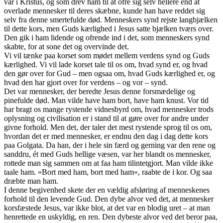
var i Kristus, og som drev ham til at ofre sig selv hellere end at
overlade mennesker til deres skæbne, kunde han have reddet sig
selv fra denne smertefulde død. Menneskers synd rejste langbjælken
til dette kors, men Guds kærlighed i Jesus satte bjælken tværs over.
Den gik i ham lidende og ofrende ind i det, som menneskers synd
skabte, for at sone det og overvinde det.
Vi vil tænke paa korset som mødet mellem verdens synd og Guds
kærlighed. Vi vil lade korset tale til os om, hvad synd er, og hvad
den gør over for Gud – men ogsaa om, hvad Guds kærlighed er, og
hvad den har gjort over for verdens – og vor – synd.
Det var mennesker, der beredte Jesus denne forsmædelige og
pinefulde død. Man vilde have ham bort, have ham knust. Vor tid
har bragt os mange rystende vidnesbyrd om, hvad mennesker trods
oplysning og civilisation er i stand til at gøre over for andre under
givne forhold. Men det, der taler det mest rystende sprog til os om,
hvordan det er med mennesker, er endnu den dag i dag dette kors
paa Golgata. Da han, der i hele sin færd og gerning var den rene og
sanddru, ét med Guds hellige væsen, var her blandt os mennesker,
rottede man sig sammen om at faa ham tilintetgjort. Man vilde ikke
taale ham. »Bort med ham, bort med ham«, raabte de i kor. Og saa
dræbte man ham.
I denne begivenhed skete der en vældig afsløring af menneskenes
forhold til den levende Gud. Den dybe alvor ved det, at mennesker
korsfæstede Jesus, var ikke blot, at det var en blodig uret – at man
henrettede en uskyldig, en ren. Den dybeste alvor ved det beror paa,