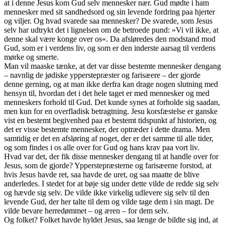
at i denne Jesus kom Gud selv mennesker nær. Gud mødte i ham
mennesker med sit sandhedsord og sin levende fordring paa hjerter
og viljer. Og hvad svarede saa mennesker? De svarede, som Jesus
selv har udtrykt det i lignelsen om de betroede pund: »Vi vil ikke, at
denne skal være konge over os«. Da afsløredes den modstand mod
Gud, som er i verdens liv, og som er den inderste aarsag til verdens
mørke og smerte.
Man vil maaske tænke, at det var disse bestemte mennesker dengang
– navnlig de jødiske ypperstepræster og farisæere – der gjorde
denne gerning, og at man ikke derfra kan drage nogen slutning med
hensyn til, hvordan det i det hele taget er med mennesker og med
menneskers forhold til Gud. Det kunde synes at forholde sig saadan,
men kun for en overfladisk betragtning. Jesu korsfæstelse er ganske
vist en bestemt begivenhed paa et bestemt tidspunkt af historien, og
det er visse bestemte mennesker, der optræder i dette drama. Men
samtidig er det en afsløring af noget, der er det samme til alle tider,
og som findes i os alle over for Gud og hans krav paa vort liv.
Hvad var det, der fik disse mennesker dengang til at handle over for
Jesus, som de gjorde? Ypperstepræsterne og farisæerne forstod, at
hvis Jesus havde ret, saa havde de uret, og saa maatte de blive
anderledes. I stedet for at bøje sig under dette vilde de redde sig selv
og hævde sig selv. De vilde ikke virkelig udlevere sig selv til den
levende Gud, der her talte til dem og vilde tage dem i sin magt. De
vilde bevare herredømmet – og æren – for dem selv.
Og folket? Folket havde hyldet Jesus, saa længe de bildte sig ind, at