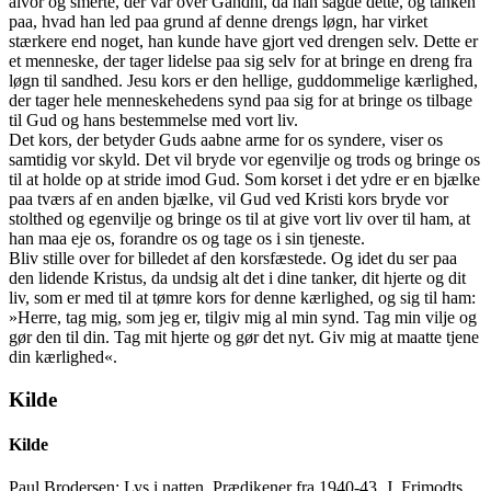
alvor og smerte, der var over Gandhi, da han sagde dette, og tanken
paa, hvad han led paa grund af denne drengs løgn, har virket
stærkere end noget, han kunde have gjort ved drengen selv. Dette er
et menneske, der tager lidelse paa sig selv for at bringe en dreng fra
løgn til sandhed. Jesu kors er den hellige, guddommelige kærlighed,
der tager hele menneskehedens synd paa sig for at bringe os tilbage
til Gud og hans bestemmelse med vort liv.
Det kors, der betyder Guds aabne arme for os syndere, viser os
samtidig vor skyld. Det vil bryde vor egenvilje og trods og bringe os
til at holde op at stride imod Gud. Som korset i det ydre er en bjælke
paa tværs af en anden bjælke, vil Gud ved Kristi kors bryde vor
stolthed og egenvilje og bringe os til at give vort liv over til ham, at
han maa eje os, forandre os og tage os i sin tjeneste.
Bliv stille over for billedet af den korsfæstede. Og idet du ser paa
den lidende Kristus, da undsig alt det i dine tanker, dit hjerte og dit
liv, som er med til at tømre kors for denne kærlighed, og sig til ham:
»Herre, tag mig, som jeg er, tilgiv mig al min synd. Tag min vilje og
gør den til din. Tag mit hjerte og gør det nyt. Giv mig at maatte tjene
din kærlighed«.
Kilde
Kilde
Paul Brodersen: Lys i natten. Prædikener fra 1940-43. J. Frimodts