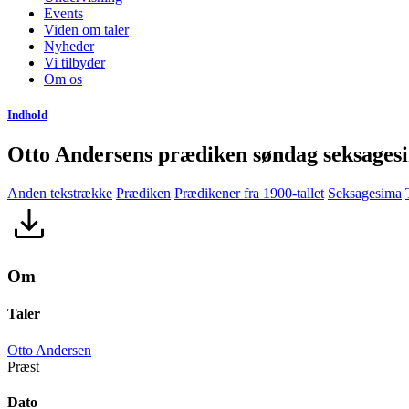
Events
Viden om taler
Nyheder
Vi tilbyder
Om os
Indhold
Otto Andersens prædiken søndag seksages
Anden tekstrække
Prædiken
Prædikener fra 1900-tallet
Seksagesima
Om
Taler
Otto Andersen
Præst
Dato