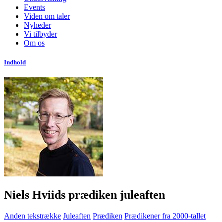
Events
Viden om taler
Nyheder
Vi tilbyder
Om os
Indhold
Niels Hviids prædiken juleaften
Anden tekstrække
Juleaften
Prædiken
Prædikener fra 2000-tallet