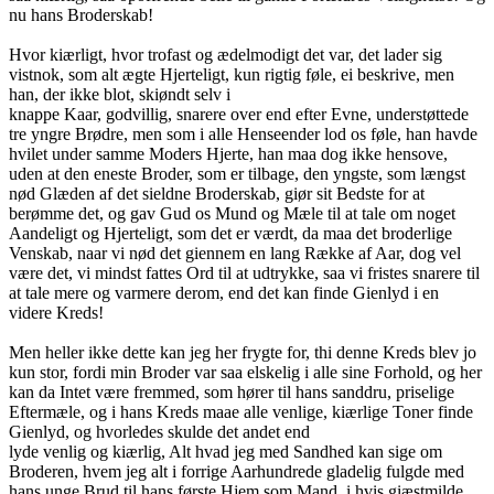
nu hans Broderskab!
Hvor kiærligt, hvor trofast og ædelmodigt det var, det lader sig
vistnok, som alt ægte Hjerteligt, kun rigtig føle, ei beskrive, men
han, der ikke blot, skiøndt selv i
knappe Kaar, godvillig, snarere over end efter Evne, understøttede
tre yngre Brødre, men som i alle Henseender lod os føle, han havde
hvilet under samme Moders Hjerte, han maa dog ikke hensove,
uden at den eneste Broder, som er tilbage, den yngste, som længst
nød Glæden af det sieldne Broderskab, giør sit Bedste for at
berømme det, og gav Gud os Mund og Mæle til at tale om noget
Aandeligt og Hjerteligt, som det er værdt, da maa det broderlige
Venskab, naar vi nød det giennem en lang Række af Aar, dog vel
være det, vi mindst fattes Ord til at udtrykke, saa vi fristes snarere til
at tale mere og varmere derom, end det kan finde Gienlyd i en
videre Kreds!
Men heller ikke dette kan jeg her frygte for, thi denne Kreds blev jo
kun stor, fordi min Broder var saa elskelig i alle sine Forhold, og her
kan da Intet være fremmed, som hører til hans sanddru, priselige
Eftermæle, og i hans Kreds maae alle venlige, kiærlige Toner finde
Gienlyd, og hvorledes skulde det andet end
lyde venlig og kiærlig, Alt hvad jeg med Sandhed kan sige om
Broderen, hvem jeg alt i forrige Aarhundrede gladelig fulgde med
hans unge Brud til hans første Hjem som Mand, i hvis giæstmilde,