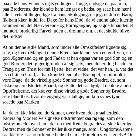
paa alle hans Venners og Kyndingers Tunge, endsige da paa min,
paa Broderens, der kiendte ham længst og bedst, og saae ham nær i
alle Livets Stillinger, lige fra hans Skolegang, da jeg, endnu et Barn,
fik ham kiær, indtil faa Dage før hans Død, da vi endnu talde kiærlig
sammen om det Nærværende og Forbigangne, og sagde hinanden et
muntert, broderligt Farvel, uden at drømme om, at det skulde blive
det Sidste!
At nu denne ædle Mand, som under alle Omskiftelser lignede sig
selv, og hvem Mange i denne Kreds har kiendt som en god Ven, en
god Ægtemand og en god Fader; at han ogsaa var en god Søn og en
god Broder, det følger igrunden af sig selv, men det er dog baade en
Trang og en Trøst for mit Hjerte, her at vidne: det var han, ja, var det
i saa høi en Grad, at han kunde tiene til et Exempel, fremfor alt i
vore Dage, da de virkelig gode Sønner og gode Brødre, de, som
elske og ære Blodets Baand, og skatte det saa høit, at de ikke ændse
Opoffrelserne, det kræver, disse virkelig gode Sønner og Brødre,
selv blandt os, hvor de engang var utallige, nu kun synes tyndt
saaede paa Marken!
Ja, de er ikke Mange, de Sønner, over hvem den graahærdede
Faders og Moders Velsignelse udstrømmer saa rigelig, som den
udstrømmede over ham, der nu med Rette begrædes af sine kiærlige
Døttre; men de Sønner er heller ikke mange, som i UngdomsAarene
saa kiærlig, saa opoffrende beile til gamle Forældres Velsignelse! Og