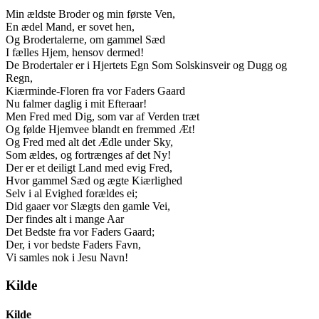
Min ældste Broder og min første Ven,
En ædel Mand, er sovet hen,
Og Brodertalerne, om gammel Sæd
I fælles Hjem, hensov dermed!
De Brodertaler er i Hjertets Egn Som Solskinsveir og Dugg og
Regn,
Kiærminde-Floren fra vor Faders Gaard
Nu falmer daglig i mit Efteraar!
Men Fred med Dig, som var af Verden træt
Og følde Hjemvee blandt en fremmed Æt!
Og Fred med alt det Ædle under Sky,
Som ældes, og fortrænges af det Ny!
Der er et deiligt Land med evig Fred,
Hvor gammel Sæd og ægte Kiærlighed
Selv i al Evighed forældes ei;
Did gaaer vor Slægts den gamle Vei,
Der findes alt i mange Aar
Det Bedste fra vor Faders Gaard;
Der, i vor bedste Faders Favn,
Vi samles nok i Jesu Navn!
Kilde
Kilde