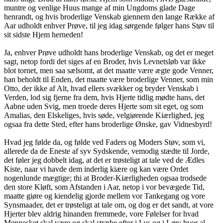
muntre og venlige Huus mange af min Ungdoms glade Dage
henrandt, og hvis broderlige Venskab giennem den lange Række af
Aar udholdt enhver Prøve, til jeg idag sørgende følger hans Støv til
sit sidste Hjem herneden!
Ja, enhver Prøve udholdt hans broderlige Venskab, og det er meget
sagt, netop fordi det siges af en Broder, hvis Levnetsløb var ikke
blot tornet, men saa sælsomt, at det maatte være ægte gode Venner,
han beholdt til Enden, det maatte være broderlige Venner, som min
Otto, der ikke af Alt, hvad ellers svækker og bryder Venskab i
Verden, lod sig fjerne fra dem, hvis Hjerte tidlig mødte hans, det
Aabne uden Svig, men troede deres Hjerte som sit eget, og som
Amalias, den Elskeliges, hvis søde, velgiørende Kiærlighed, jeg
ogsaa fra dette Sted, efter hans broderlige Ønske, gav Vidnesbyrd!
Hvad jeg følde da, og følde ved Faders og Moders Støv, som vi,
allerede da de Eneste af syv Sydskende, vemodig stædte til Jorde,
det føler jeg dobbelt idag, at det er trøsteligt at tale ved de Ædles
Kiste, naar vi havde dem inderlig kiære og kan være Ordet
nogenlunde mægtige; thi at Broder-Kiærligheden ogsaa trodsede
den store Kløft, som Afstanden i Aar, netop i vor bevægede Tid,
maatte giøre og kiendelig gjorde mellem vor Tankegang og vore
Synsmaader, det er trøsteligt at tale om, og dog er det sandt, at vore
Hjerter blev aldrig hinanden fremmede, vore Følelser for hvad
Mennesket skal være og skal stræbe efter i Lys og i Løn: hvor al