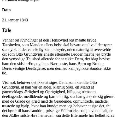
Dato
21. januar 1843
Tale
Venner og Kyndinger af den Hensovne! jeg maatte bryde
Tausheden, som Manden ellers helst skal bevare om hvad der rører
saa dybt, at det vanskelig kan udbryde, uden naturlig at overvælde
os; som Otto Grundtvigs eneste efterladte Broder maatte jeg bryde
den vemodige Taushed allerede for at takke Dem, der idag bevise
ham den sidste Ære, og hans Nærmeste, hans Børn og Broder,
Deres venlige Deeltagelse; men dermed kan jeg ikke standse, ikke
tie.
Vist nok behøver det ikke at siges Dem, som kiendte Otto
Grundtvig, at han var en ædel, kiærlig Sjæl, en Mand af
gammeldags Ærlighed og Oprigtighed, billig og nænsom,
deeltagende, medlidende og barmhiertig, saa han glædede sig gierne
med de Glade og græd med de Grædende, opmuntrede, raadede,
trøstede og hjalp, hvor han kunde; men jeg behøver at sige det, thi
det hører til hans sanddru, priselige Eftermæle, som, levende talt, er
den Ædles sidste Ære herneden, saa dette Eftermæle har helligt Krav