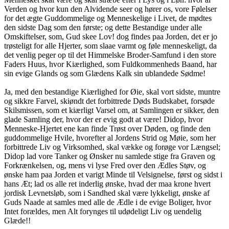
Verden og hvor kun den Alvidende seer og hører os, vore Følelser
for det ægte Guddommelige og Menneskelige i Livet, de mødtes
den sidste Dag som den første; og dette Bestandige under alle
Omskiftelser, som, Gud skee Lov! dog findes paa Jorden, det er jo
trøsteligt for alle Hjerter, som slaae varmt og føle menneskeligt, da
det venlig peger op til det Himmelske Broder-Samfund i den store
Faders Huus, hvor Kiærlighed, som Fuldkommenheds Baand, har
sin evige Glands og som Glædens Kalk sin ublandede Sødme!
Ja, med den bestandige Kiærlighed for Øie, skal vort sidste, muntre
og sikkre Farvel, skiøndt det forbittrede Døds Budskabet, forsøde
Skilsmissen, som et kiærligt Varsel om, at Samlingen er sikker, den
glade Samling der, hvor der er evig godt at være! Didop, hvor
Menneske-Hjertet ene kan finde Trøst over Døden, og finde den
guddommelige Hvile, hvorefter al Jordens Strid og Møie, som her
forbittrede Liv og Virksomhed, skal vække og forøge vor Længsel;
Didop lad vore Tanker og Ønsker nu samlede stige fra Graven og
Forkrænkelsen, og, mens vi lyse Fred over den Ædles Støv, og
ønske ham paa Jorden et varigt Minde til Velsignelse, først og sidst i
hans Æt; lad os alle ret inderlig ønske, hvad der maa krone hvert
jordisk Levnetsløb, som i Sandhed skal være lykkeligt, ønske af
Guds Naade at samles med alle de Ædle i de evige Boliger, hvor
Intet forældes, men Alt forynges til udødeligt Liv og uendelig
Glæde!!