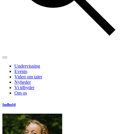
Undervisning
Events
Viden om taler
Nyheder
Vi tilbyder
Om os
Indhold