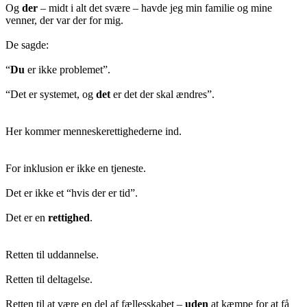
Og
der
– midt i alt det svære – havde jeg min familie og mine
venner, der var der for mig.
De sagde:
“
Du
er ikke problemet”.
“Det er systemet, og
det
er det der skal ændres”.
Her kommer menneskerettighederne ind.
For inklusion er ikke en tjeneste.
Det er ikke et “hvis der er tid”.
Det er en
rettighed
.
Retten til uddannelse.
Retten til deltagelse.
Retten til at være en del af fællesskabet –
uden
at kæmpe for at få