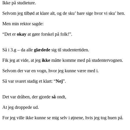
Ikke på studieture.
Selvom jeg tilbød at klare alt, og de sku’ bare sige hvor vi sku’ hen.
Men min rektor sagde:
“Det er
okay
at gøre forskel på folk!”.
Så i 3.g – da alle
glædede
sig til studentertiden.
Fik jeg at vide, at jeg
ikke
måtte komme med på studentervognen.
Selvom der var en vogn, hvor jeg kunne være med i.
Så var svaret stadig et klart: “
Nej
”.
Det var dråben, der gjorde
så
ondt,
At jeg droppede ud.
For jeg ville ikke kunne se mig selv i øjnene, hvis jeg tog huen på.