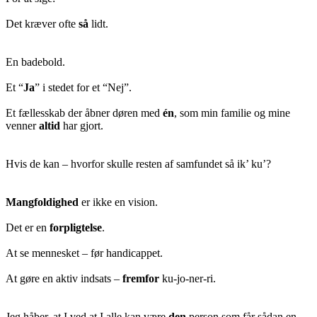
Det kræver ofte
så
lidt.
En badebold.
Et “
Ja
” i stedet for et “Nej”.
Et fællesskab der åbner døren med
én
, som min familie og mine
venner
altid
har gjort.
Hvis de kan – hvorfor skulle resten af samfundet så ik’ ku’?
Mangfoldighed
er ikke en vision.
Det er en
forpligtelse
.
At se mennesket – før handicappet.
At gøre en aktiv indsats –
fremfor
ku-jo-ner-ri.
Jeg håber, at I ved at I alle kan være
den
person som får sådan en