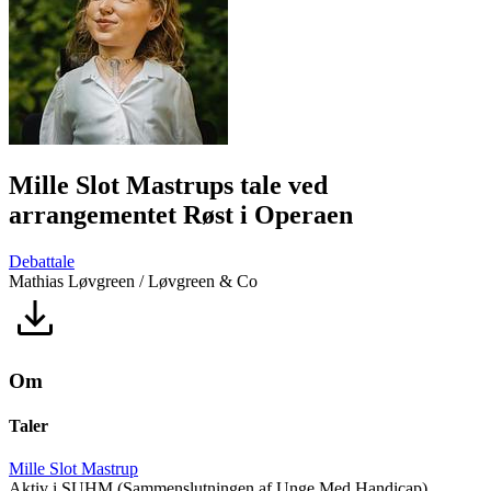
Mille Slot Mastrups tale ved
arrangementet Røst i Operaen
Debattale
Mathias Løvgreen / Løvgreen & Co
Om
Taler
Mille Slot Mastrup
Aktiv i SUHM (Sammenslutningen af Unge Med Handicap)