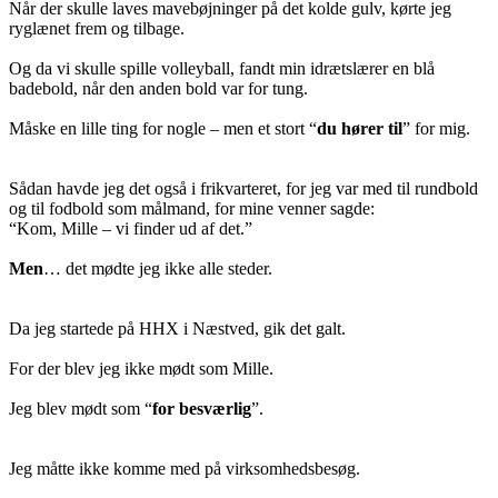
Når der skulle laves mavebøjninger på det kolde gulv, kørte jeg
ryglænet frem og tilbage.
Og da vi skulle spille volleyball, fandt min idrætslærer en blå
badebold, når den anden bold var for tung.
Måske en lille ting for nogle – men et stort “
du hører til
” for mig.
Sådan havde jeg det også i frikvarteret, for jeg var med til rundbold
og til fodbold som målmand, for mine venner sagde:
“Kom, Mille – vi finder ud af det.”
Men
… det mødte jeg ikke alle steder.
Da jeg startede på HHX i Næstved, gik det galt.
For der blev jeg ikke mødt som Mille.
Jeg blev mødt som “
for besværlig
”.
Jeg måtte ikke komme med på virksomhedsbesøg.