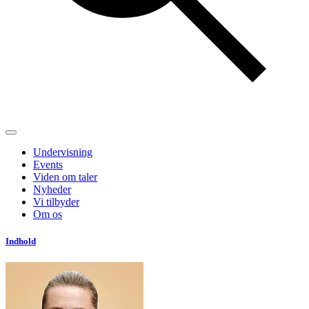
Undervisning
Events
Viden om taler
Nyheder
Vi tilbyder
Om os
Indhold