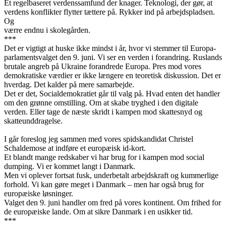
Et regelbaseret verdenssamfund der knager. Teknologi, der gør, at
verdens konflikter flytter tættere på. Rykker ind på arbejdspladsen.
Og
værre endnu i skolegården.
***
Det er vigtigt at huske ikke mindst i år, hvor vi stemmer til Europa-
parlamentsvalget den 9. juni. Vi ser en verden i forandring. Ruslands
brutale angreb på Ukraine forandrede Europa. Pres mod vores
demokratiske værdier er ikke længere en teoretisk diskussion. Det er
hverdag. Det kalder på mere samarbejde.
Det er det, Socialdemokratiet går til valg på. Hvad enten det handler
om den grønne omstilling. Om at skabe tryghed i den digitale
verden. Eller tage de næste skridt i kampen mod skattesnyd og
skatteunddragelse.
I går foreslog jeg sammen med vores spidskandidat Christel
Schaldemose at indføre et europæisk id-kort.
Et blandt mange redskaber vi har brug for i kampen mod social
dumping. Vi er kommet langt i Danmark.
Men vi oplever fortsat fusk, underbetalt arbejdskraft og kummerlige
forhold. Vi kan gøre meget i Danmark – men har også brug for
europæiske løsninger.
Valget den 9. juni handler om fred på vores kontinent. Om frihed for
de europæiske lande. Om at sikre Danmark i en usikker tid.
***