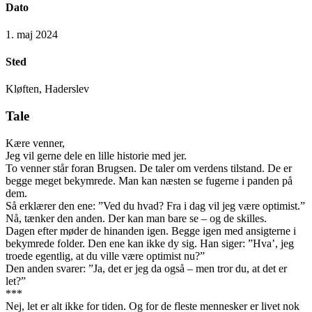
Dato
1. maj 2024
Sted
Kløften, Haderslev
Tale
Kære venner,
Jeg vil gerne dele en lille historie med jer.
To venner står foran Brugsen. De taler om verdens tilstand. De er
begge meget bekymrede. Man kan næsten se fugerne i panden på
dem.
Så erklærer den ene: ”Ved du hvad? Fra i dag vil jeg være optimist.”
Nå, tænker den anden. Der kan man bare se – og de skilles.
Dagen efter møder de hinanden igen. Begge igen med ansigterne i
bekymrede folder. Den ene kan ikke dy sig. Han siger: ”Hva’, jeg
troede egentlig, at du ville være optimist nu?”
Den anden svarer: ”Ja, det er jeg da også – men tror du, at det er
let?”
***
Nej, let er alt ikke for tiden. Og for de fleste mennesker er livet nok