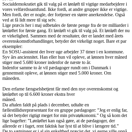
Socialdemokratiet gik til valg på et lønløft til vigtige medarbejdere i
vores velfærdssamfund. Ikke fordi, at andre grupper ikke er vigtige.
Men fordi, der er nogle, der fortjener en større anerkendelse. Også
ved at få lidt mere til sig selv.
Lige præcis her i maj udbetales de første penge fra de tre milliarder i
lønløftet for første gang. Et lønløft vi gik til valg på. Et lønløft der nu
er virkelighed. Sammen med de resultater, der er landet med årets
overenskomstforhandlinger, betyder det virkeligt noget. Bare et par
eksempler:
En SOSU-assistent der hver uge arbejder 37 timer i en kommune.
Syv års anciennitet. Han eller hun vil opleve, at lønnen hver måned
stiger med 5.680 kroner indenfor de næste to år.
Indenfor samme to år vil pædagoger rundt om i Danmark i
gennemsnit opleve, at lønnen stiger med 5.000 kroner. Om
måneden.
Den erfarne fængselsbetjent får med den nye overenskomst og
lønløftet op til 6.600 kroner ekstra hver
måned.
Da aftalen faldt på plads i december, udtalte en
fællestillidsrepræsentant for en gruppe pædagoger: ”Jeg er enlig far,
så det betyder rigtigt meget for min privatøkonomi.” Og så kom det
lige bagefter: ”Lønløftet kan også gøre, at de pædagoger, der
allerede er i faget, rent faktisk har lyst til at blive i længere tid.”
De to sætninger er i al sin enkelthed præcist det, vi gerne ville opnå.