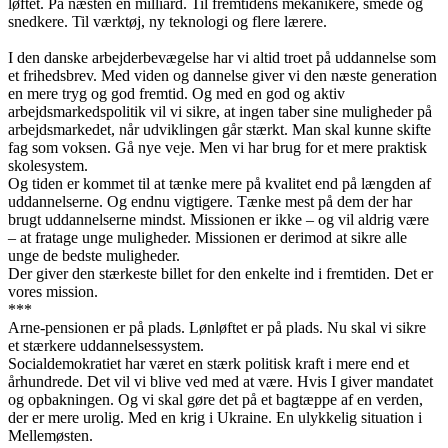
løftet. På næsten en milliard. Til fremtidens mekanikere, smede og
snedkere. Til værktøj, ny teknologi og flere lærere.
I den danske arbejderbevægelse har vi altid troet på uddannelse som
et frihedsbrev. Med viden og dannelse giver vi den næste generation
en mere tryg og god fremtid. Og med en god og aktiv
arbejdsmarkedspolitik vil vi sikre, at ingen taber sine muligheder på
arbejdsmarkedet, når udviklingen går stærkt. Man skal kunne skifte
fag som voksen. Gå nye veje. Men vi har brug for et mere praktisk
skolesystem.
Og tiden er kommet til at tænke mere på kvalitet end på længden af
uddannelserne. Og endnu vigtigere. Tænke mest på dem der har
brugt uddannelserne mindst. Missionen er ikke – og vil aldrig være
– at fratage unge muligheder. Missionen er derimod at sikre alle
unge de bedste muligheder.
Der giver den stærkeste billet for den enkelte ind i fremtiden. Det er
vores mission.
***
Arne-pensionen er på plads. Lønløftet er på plads. Nu skal vi sikre
et stærkere uddannelsessystem.
Socialdemokratiet har været en stærk politisk kraft i mere end et
århundrede. Det vil vi blive ved med at være. Hvis I giver mandatet
og opbakningen. Og vi skal gøre det på et bagtæppe af en verden,
der er mere urolig. Med en krig i Ukraine. En ulykkelig situation i
Mellemøsten.