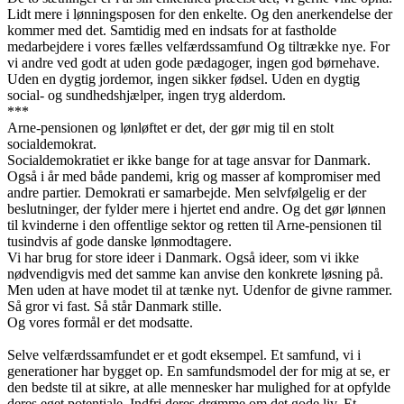
Lidt mere i lønningsposen for den enkelte. Og den anerkendelse der
kommer med det. Samtidig med en indsats for at fastholde
medarbejdere i vores fælles velfærdssamfund Og tiltrække nye. For
vi andre ved godt at uden gode pædagoger, ingen god børnehave.
Uden en dygtig jordemor, ingen sikker fødsel. Uden en dygtig
social- og sundhedshjælper, ingen tryg alderdom.
***
Arne-pensionen og lønløftet er det, der gør mig til en stolt
socialdemokrat.
Socialdemokratiet er ikke bange for at tage ansvar for Danmark.
Også i år med både pandemi, krig og masser af kompromiser med
andre partier. Demokrati er samarbejde. Men selvfølgelig er der
beslutninger, der fylder mere i hjertet end andre. Og det gør lønnen
til kvinderne i den offentlige sektor og retten til Arne-pensionen til
tusindvis af gode danske lønmodtagere.
Vi har brug for store ideer i Danmark. Også ideer, som vi ikke
nødvendigvis med det samme kan anvise den konkrete løsning på.
Men uden at have modet til at tænke nyt. Udenfor de givne rammer.
Så gror vi fast. Så står Danmark stille.
Og vores formål er det modsatte.
Selve velfærdssamfundet er et godt eksempel. Et samfund, vi i
generationer har bygget op. En samfundsmodel der for mig at se, er
den bedste til at sikre, at alle mennesker har mulighed for at opfylde
deres eget potentiale. Indfri deres drømme om det gode liv. Et