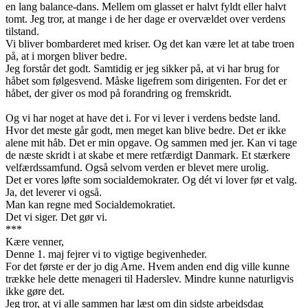
en lang balance-dans. Mellem om glasset er halvt fyldt eller halvt
tomt. Jeg tror, at mange i de her dage er overvældet over verdens
tilstand.
Vi bliver bombarderet med kriser. Og det kan være let at tabe troen
på, at i morgen bliver bedre.
Jeg forstår det godt. Samtidig er jeg sikker på, at vi har brug for
håbet som følgesvend. Måske ligefrem som dirigenten. For det er
håbet, der giver os mod på forandring og fremskridt.
Og vi har noget at have det i. For vi lever i verdens bedste land.
Hvor det meste går godt, men meget kan blive bedre. Det er ikke
alene mit håb. Det er min opgave. Og sammen med jer. Kan vi tage
de næste skridt i at skabe et mere retfærdigt Danmark. Et stærkere
velfærdssamfund. Også selvom verden er blevet mere urolig.
Det er vores løfte som socialdemokrater. Og dét vi lover før et valg.
Ja, det leverer vi også.
Man kan regne med Socialdemokratiet.
Det vi siger. Det gør vi.
***
Kære venner,
Denne 1. maj fejrer vi to vigtige begivenheder.
For det første er der jo dig Arne. Hvem anden end dig ville kunne
trække hele dette menageri til Haderslev. Mindre kunne naturligvis
ikke gøre det.
Jeg tror, at vi alle sammen har læst om din sidste arbejdsdag