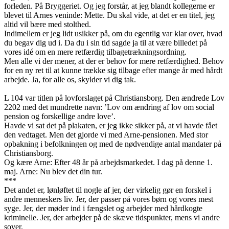
forleden. På Bryggeriet. Og jeg forstår, at jeg blandt kollegerne er
blevet til Arnes veninde: Mette. Du skal vide, at det er en titel, jeg
altid vil bære med stolthed.
Indimellem er jeg lidt usikker på, om du egentlig var klar over, hvad
du begav dig ud i. Da du i sin tid sagde ja til at være billedet på
vores idé om en mere retfærdig tilbagetrækningsordning.
Men alle vi der mener, at der er behov for mere retfærdighed. Behov
for en ny ret til at kunne trække sig tilbage efter mange år med hårdt
arbejde. Ja, for alle os, skylder vi dig tak.
L 104 var titlen på lovforslaget på Christiansborg. Den ændrede Lov
2202 med det mundrette navn: ’Lov om ændring af lov om social
pension og forskellige andre love’.
Havde vi sat det på plakaten, er jeg ikke sikker på, at vi havde fået
den vedtaget. Men det gjorde vi med Arne-pensionen. Med stor
opbakning i befolkningen og med de nødvendige antal mandater på
Christiansborg.
Og kære Arne: Efter 48 år på arbejdsmarkedet. I dag på denne 1.
maj. Arne: Nu blev det din tur.
***
Det andet er, lønløftet til nogle af jer, der virkelig gør en forskel i
andre menneskers liv. Jer, der passer på vores børn og vores mest
syge. Jer, der møder ind i fængslet og arbejder med hårdkogte
kriminelle. Jer, der arbejder på de skæve tidspunkter, mens vi andre
sover.