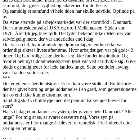
samfund, der giver tryghed og sikkerhed for de fleste.
Og samtidig et samfund vi hele tiden har skulle udvikle. Opfinde på
ny.
Da Arne startede på arbejdsmarkedet var der stormflod i Danmark.
Der var præsidentvalg i USA og uro i Mellemøsten. Sådan var
1976. Året før jeg blev født. Det lyder bekendt ikke? Men der var
selvfølgelig mere, der var anderledes end i dag.
Det var en tid, hvor almindelige lønmodtagere endnu ikke var
ordentligt sikret i livets aftentime. Hvor arbejdsugen var på godt 42
timer. Og bare rolig: Lige der har jeg ikke fundet inspiration. Og
hvor et helt nyt uddannelsessystem først var ved at udvikle sig. Give
plads og muligheder for hele landets unge. Satte pendulet i sving
væk fra den sorte skole.
***
Det er en enestående historie. En vi kan være stolte af. En historie
der har givet børn og unge uddannelse i en grad, som generationerne
før os end ikke kunne drømme om.
Samtidig skal vi holde øje med det pendul. Er svinget blevet for
stort?
Har vi i dag et uddannelsessystem, der gavner hele Danmark? Alle
unge? For mig at se, er svaret desværre nej. Vores syn på
uddannelse er i for mange år blevet for teoretisk. For indrettet efter
særlig en retning.