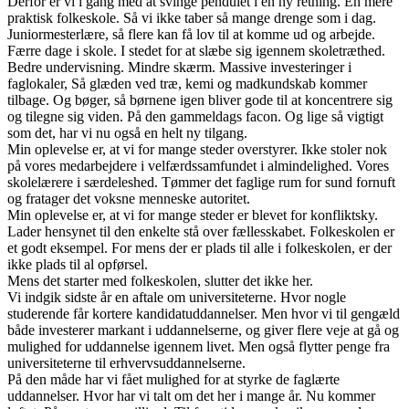
Derfor er vi i gang med at svinge pendulet i en ny retning. En mere
praktisk folkeskole. Så vi ikke taber så mange drenge som i dag.
Juniormesterlære, så flere kan få lov til at komme ud og arbejde.
Færre dage i skole. I stedet for at slæbe sig igennem skoletræthed.
Bedre undervisning. Mindre skærm. Massive investeringer i
faglokaler, Så glæden ved træ, kemi og madkundskab kommer
tilbage. Og bøger, så børnene igen bliver gode til at koncentrere sig
og tilegne sig viden. På den gammeldags facon. Og lige så vigtigt
som det, har vi nu også en helt ny tilgang.
Min oplevelse er, at vi for mange steder overstyrer. Ikke stoler nok
på vores medarbejdere i velfærdssamfundet i almindelighed. Vores
skolelærere i særdeleshed. Tømmer det faglige rum for sund fornuft
og fratager det voksne menneske autoritet.
Min oplevelse er, at vi for mange steder er blevet for konfliktsky.
Lader hensynet til den enkelte stå over fællesskabet. Folkeskolen er
et godt eksempel. For mens der er plads til alle i folkeskolen, er der
ikke plads til al opførsel.
Mens det starter med folkeskolen, slutter det ikke her.
Vi indgik sidste år en aftale om universiteterne. Hvor nogle
studerende får kortere kandidatuddannelser. Men hvor vi til gengæld
både investerer markant i uddannelserne, og giver flere veje at gå og
mulighed for uddannelse igennem livet. Men også flytter penge fra
universiteterne til erhvervsuddannelserne.
På den måde har vi fået mulighed for at styrke de faglærte
uddannelser. Hvor har vi talt om det her i mange år. Nu kommer